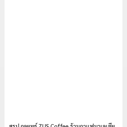
สรุป กลยุทธ์ ZUS Coffee ร้านกาแฟมาเลเซีย