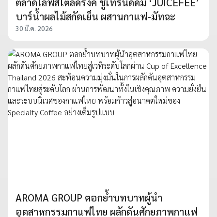
ตลาดไลฟ์สไตล์ดริ้งค์ ชูเทรนด์ดื่ม ‘JUICEFEE’
บาร์น้ำผลไม้สกัดเย็น ผสานกาแฟ-มัทฉะ
30 มี.ค. 2026
AROMA GROUP ตอกย้ำบทบาทผู้นำ
อุตสาหกรรมกาแฟไทย ผลักดันศักยภาพกาแฟ