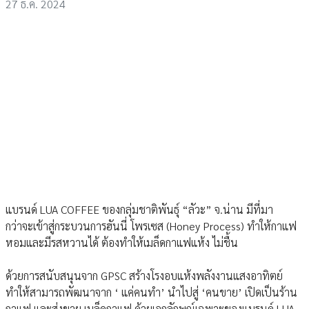
27 ธ.ค. 2024
แบรนด์ LUA COFFEE ของกลุ่มชาติพันธุ์ “ลัวะ” จ.น่าน มีที่มา
กว่าจะเข้าสู่กระบวนการฮันนี่ โพรเซส (Honey Process) ทำให้กาแฟ
หอมและมีรสหวานได้ ต้องทำให้เมล็ดกาแฟแห้ง ไม่ชื้น
ด้วยการสนับสนุนจาก GPSC สร้างโรงอบแห้งพลังงานแสงอาทิตย์
ทำให้สามารถพัฒนาจาก ‘ แค่คนทำ’ นำไปสู่ ‘คนขาย’ เปิดเป็นร้าน
กาแฟ และส่งขาย เมล็ดกาแฟ ด้วยเอกลักษณ์เฉพาะของแบรนด์ LUA