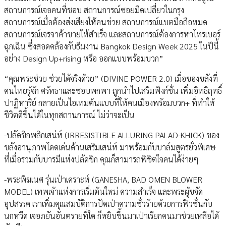
สถานการณ์เจอคนที่ชอบ สถานการณ์ซอยมืดเปลี่ยวในกรุง
สถานการณ์เมื่อต้องส่งเสียงให้คนช่วย สถานการณ์แบตมือถือหมด
สถานการณ์เจรจาค้าขายให้สำเร็จ และสถานการณ์ต้องการหาโทรเบอร์
ฉุกเฉิน ซึ่งสอดคล้องกับธีมงาน Bangkok Design Week 2025 ในปีนี้
อย่าง Design Up+rising หรือ ออกแบบพร้อมบวก”
“คุณพระช่วย ช่วยได้จริงด้วย” (DIVINE POWER 2.0) เมื่อของขลังที่
คนไทยรู้จัก ศรัทธาและชอบพกพา ถูกนำไปเสริมฟังก์ชั่น เพิ่มอิทธิฤทธิ์
ปาฏิหาริย์ กลายเป็นไอเทมต้นแบบที่ให้คนเมืองพร้อมบวก+ ที่ทำให้
ชีวิตดีขึ้นได้ในทุกสถานการณ์ ไม่ว่าจะเป็น
-ปลัดขิกพลิกเสน่ห์ (IRRESISTIBLE ALLURING PALAD-KHICK) ของ
ขลังอานุภาพโดดเด่นด้านเสริมเสน่ห์ มาพร้อมกับบาล์มสูตรยั่วพิเศษ
ที่เมื่อรวมกับบารมีแห่งปลัดขิก คุณก็สามารถพิชิตใจคนได้ง่ายๆ
-พระพิฆเนศ รุ่นเป่าเคราะห์ (GANESHA, BAD OMEN BLOWER
MODEL) เทพเจ้าแห่งการเริ่มต้นใหม่ ความสำเร็จ และพระผู้ขจัด
อุปสรรค เราเพิ่มคุณสมบัติการปัดเป่าความชั่วร้ายด้วยการฟิวชั่นกับ
นกหวีด เจอภยันอันตรายที่ใด ก็หยิบขึ้นมาเป่าเรียกคนมาช่วยเหลือได้