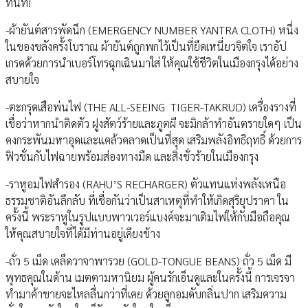
ทันที!
-ผ้ายันต์สารพัดนึก (EMERGENCY NUMBER YANTRA CLOTH) หนึ่ง
ในของขลังครั้งโบราณ ผ้ายันต์ถูกพกไว้เป็นที่ยึดเหนี่ยวจิตใจ เราอัป
เกรดด้วยการนำเบอร์โทรฉุกเฉินมาใส่ ให้คุณใช้ชีวิตในเมืองกรุงได้อย่าง
สบายใจ
-ตะกรุดเสือพ่นไฟ (THE ALL-SEEING TIGER-TAKRUD) เครื่องรางที่
เชื่อว่าหากนำติดตัว ฝูงสัตว์ร้ายและภูตผี จะมิกล้าทำอันตรายใดๆ เป็น
คงกระพันมหาอุดและแคล้วคลาดเป็นที่สุด เสริมพลังอิทธิฤทธิ์ ด้วยการ
ฟิวชั่นกับไฟฉายพร้อมส่องทางมืด และสิ่งชั่วร้ายในเมืองกรุง
-ราหูอมไฟสำรอง (RAHU’S RECHARGER) ตัวแทนแห่งพลังเหนือ
ธรรมชาติอันลึกลับ ที่เชื่อกันว่าเป็นสาเหตุที่ทำให้เกิดสุริยุปราคา ใน
ครั้งนี้ พระราหูในรูปแบบพาวเวอร์แบงค์จะมาเติมไฟให้กับมือถือคุณ
ให้คุณสบายใจที่ได้มีท่านอยู่เคียงข้าง
-ถั่ว 5 เม็ด เคล็ดวาจาพารวย (GOLD-TONGUE BEANS) ถั่ว 5 เม็ด มี
พุทธคุณในด้าน เมตตามหานิยม ผู้คนรักเอ็นดูและในครั้งนี้ การเจรจา
ทำมาค้าขายจะไหลลื่นกว่าที่เคย ด้วยลูกอมดับกลิ่นปาก เสริมความ