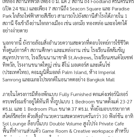
เหลือง สถานีทิพวัล เพียง 0 ม. แค่ 2 สถานี ถึง Foodland ศรีนครินทร์
(เปิด 24 ชม.) และเพียง 7 สถานีถึง Seacon Square และ Paradise
Park ใกล้รถไฟฟ้าสายสีเขียว สามารถไปยังสถานีสำโรงได้ภายใน 1
สถานี จึงเข้าถึงย่านใจกลางเมือง เช่น เอกมัย ทองหล่อ และอโศกได้
อย่างง่ายดาย
นอกจากนี้ ยังรายล้อมสิ่งอำนวยความสะดวกที่ตอบโจทย์การใช้ชีวิต
ทั้งศูนย์การค้า สถานศึกษา และแหล่งงาน เช่น โรงเรียนอัสสัมชัญ
สมุทรปราการ, โรงเรียนนานาชาติ St.Andrews, โรงเรียนเซนต์โยเซฟ
ทิพวัล, โรงงานขนาดใหญ่ เช่น ฮีโน่ มอเตอร์ส และเด็นโซ่
(ประเทศไทย), คอมมูนิตี้มอลล์ Palm Island, ห้าง Imperial
Samrong และเมกะโปรเจกต์ในอนาคตอย่าง Bangkok Mall
ภายในโครงการมีห้องพักแบบ Fully Furnished ตกแต่งเฟอร์นิเจอร์
ครบพร้อมเข้าอยู่ได้ทันที ทั้งรูปแบบ 1 Bedroom ขนาดตั้งแต่ 23-27
ตร.ม. และ 1 Bedroom Plus ขนาด 37 ตร.ม. ทั้งยังมอบบรรยากาศ
สไตล์รีสอร์ท ด้วยสิ่งอำนวยความสะดวกครบครันกว่า 30 ฟังก์ชัน อาทิ
Sol Lounge ล็อบบี้แบบ Double Volume สูงโปร่ง Private Cafe
พื้นที่ทำงานส่วนตัว Game Room & Creative workspace สำหรับ