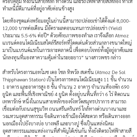
ครอบคลุม ทั้งถนนสายหลัก ทางด่วน และรถไฟฟ้าสายสีเหลือง ทำให้
ทำเลนี้มีดีมานด์ที่อยู่อาศัยค่อนข้างสูง
โดยห้องชุดแต่งพร้อมอยู่ในย่านนี้สามารถปล่อยเช่าได้ตั้งแต่ 8,000-
12,000 บาทต่อเดือน มีอัตราผลตอบแทนการปล่อยเช่า (Yield)
ประมาณ 5.5-6% ต่อปี* ด้วยศักยภาพของทำเล เราจึงเลือก Atmoz
แบรนด์คอนโดมิเนียมสไตล์รีสอร์ทที่โดดเด่นด้วยส่วนกลางขนาดใหญ่
มาเป็นแบรนด์แรกในการเจาะตลาดนี้ เพื่อตอบโจทย์ทั้งผู้อยู่อาศัยและ
นักลงทุนที่มองหาความคุ้มค่าในระยะยาว” นางสาวพชร กล่าว
สำหรับโครงการแอทโมซ เดอ โซล ทิพวัล สเตชั่น (Atmoz De Sol
Thipphawan Station) เป็นโครงการคอนโดมิเนียมสูง 11 ชั้น จำนวน
1 อาคาร และอาคารสูง 8 ชั้น จำนวน 2 อาคาร จำนวนห้องพัก 690
ยูนิต และพื้นที่เชิงพาณิชย์ 4 ยูนิต ตั้งอยู่บนพื้นที่กว่า 6 ไร่ ติดถนน
เทพารักษ์ หนึ่งในถนนสายหลักของจังหวัดสมุทรปราการ สามารถ
เชื่อมต่อกับถนนสุขุมวิท ถนนศรีนครินทร์ ใกล้ทางด่วนบางนาและ
วงแหวนอุตสาหกรรม จึงเดินทางเข้าเมืองได้สะดวก หรือเดินทางออก
นอกเมืองไปยังบางบ่อ บางพลี และบางปู ซึ่งเป็นแหล่งนิคม
อุตสาหกรรมและแหล่งงานที่สำคัญได้เช่นกัน ทั้งยังติดรถไฟฟ้าสายสี