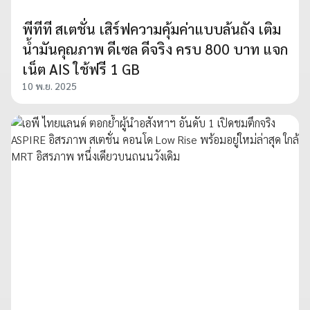
พีทีที สเตชั่น เสิร์ฟความคุ้มค่าแบบล้นถัง เติม
น้ำมันคุณภาพ ดีเซล ดีจริง ครบ 800 บาท แจก
เน็ต​ AIS ใช้ฟรี 1 GB
10 พ.ย. 2025