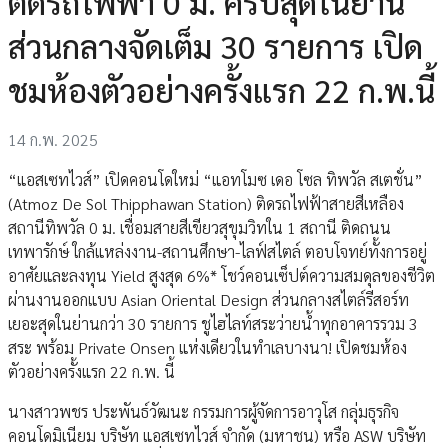
ติดรถไฟฟ้า 0 ม. ครบสุดในย่าน
ส่วนกลางจัดเต็ม 30 รายการ เปิด
ชมห้องตัวอย่างครั้งแรก 22 ก.พ.นี้
14 ก.พ. 2025
“แอสเซทไวส์” เปิดคอนโดใหม่ “แอทโมซ เดอ โซล ทิพวัล สเตชั่น”
(Atmoz De Sol Thipphawan Station) ติดรถไฟฟ้าสายสีเหลือง
สถานีทิพวัล 0 ม. เชื่อมสายสีเขียวสุขุมวิทใน 1 สถานี ติดถนน
เทพารักษ์ ใกล้แหล่งงาน-สถานศึกษา-ไลฟ์สไตล์ ตอบโจทย์ทั้งการอยู่
อาศัยและลงทุน Yield สูงสุด 6%* โชว์คอนเซ็ปต์ความสมดุลของชีวิต
ผ่านงานออกแบบ Asian Oriental Design ส่วนกลางสไตล์รีสอร์ท
เยอะสุดในย่านกว่า 30 รายการ ชูไฮไลท์สระว่ายน้ำทุกอาคารรวม 3
สระ พร้อม Private Onsen แห่งเดียวในทำเลบางนา! เปิดชมห้อง
ตัวอย่างครั้งแรก 22 ก.พ. นี้
นางสาวพชร ประพันธ์วัฒนะ กรรมการผู้จัดการอาวุโส กลุ่มธุรกิจ
คอนโดมิเนียม บริษัท แอสเซทไวส์ จำกัด (มหาชน) หรือ ASW บริษัท