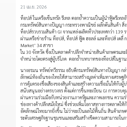
21 เม.ย. 2026
ท็อปส์ ในเครือเซ็นทรัล รีเทล ตอกย้ำความเป็นผู้นำฟู้ดรีเท
กรมทรัพย์สินทางปัญญา กระทรวงพาณิชย์ ผลักดันสินค้า สิ่งบ่ง
ท็อปส์รวบรวมสินค้า GI จากแหล่งผลิตทั่วประเทศกว่า 139 
ผ่านเครือข่ายร้าน ท็อปส์, ท็อปส์ ฟู้ด ฮอลล์ และท็อปส์ เด
Market’ 34 สาขา
ใน 30 จังหวัด ซึ่งเป็นตลาดค้าปลีกจำหน่ายสินค้าเกษตรแ
จำหน่ายโดยตรงสู่ผู้บริโภค ตอกย้ำบทบาทของท็อปส์ในฐานะก
นางอรมน ทรัพย์ทวีธรรม อธิบดีกรมทรัพย์สินทางปัญญา กล่า
ลักษณ์ท้องถิ่นของไทยให้สามารถสร้างมูลค่าเพิ่มทางเศรษฐกิจได้
การคุ้มครองชื่อเสียงของสินค้าและสร้างความเชื่อมั่นให้กั
สนับสนุนอย่างครบวงจร ตั้งแต่การขึ้นทะเบียน GI การคว
ผ่านความร่วมมือกับหน่วยงานภาครัฐและภาคเอกชน ความร่วมมือ
ช่องทางค้าปลีกสมัยใหม่ ซึ่งช่วยเพิ่มโอกาสทางการตลาดให้กับเ
อัตลักษณ์ไทยมากยิ่งขึ้น ไม่ว่าจะเป็นผลไม้พื้นถิ่น สินค้าเก
ระดับเศรษฐกิจฐานชุมชนและเสริมสร้างขีดความสามารถใน