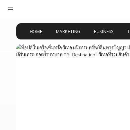
HOME
MARKETING
BUSINESS
T