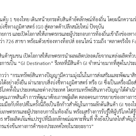
ลอันดับ 1 ของไทย เดินหน้ายกระดับสินค้าอัตลักษณ์ท้องถิ่น โดยผนึกความร
ชี้ทางภูมิศาสตร์ (GI) สู่ตลาดค้าปลีกสมัยใหม่ ปัจจุบัน
รายการ และเปิดโอกาสให้เกษตรกรและผู้ประกอบการท้องถิ่นเข้าถึงช่องท
ลี่ กว่า 726 สาขา พร้อมด้วยช่องทางท็อปส์ ออนไลน์ รวมถึง ‘ตลาดจริงใจ 
ละสินค้าชุมชน เปิดโอกาสให้เกษตรกรนำผลผลิตปลอดภัยจากแหล่งผลิตทั่
ารเป็น “GI Destination” รีเทลที่มีสินค้า GI จำหน่ายมากที่สุดในป
วว่า “กรมทรัพย์สินทางปัญญามีความมุ่งมั่นในการส่งเสริมและพัฒนาสิ
อย่างยั่งยืน ผ่านระบบสิ่งบ่งชี้ทางภูมิศาสตร์ หรือ GI ซึ่งเป็นเครื่องมื
บผู้บริโภคทั้งในประเทศและต่างประเทศ โดยกรมทรัพย์สินทางปัญญาได้ดำเน
บคุมคุณภาพสินค้า การพัฒนาศักยภาพผู้ผลิต ตลอดจนการขยายช่องทางก
กับท็อปส์ในครั้งนี้ถือเป็นอีกก้าวสำคัญในการผลักดันสินค้า GI ของไทย
กษตรกรและผู้ประกอบการในท้องถิ่น พร้อมสร้างการรับรู้ให้ผู้บริโภคได้รู้จ
ษตร หรือผลิตภัณฑ์แปรรูปที่มีเอกลักษณ์เฉพาะพื้นที่ ทั้งยังเป็นกลไกสำคั
การแข่งขันทางการค้าของประเทศไทยในระยะยาว”