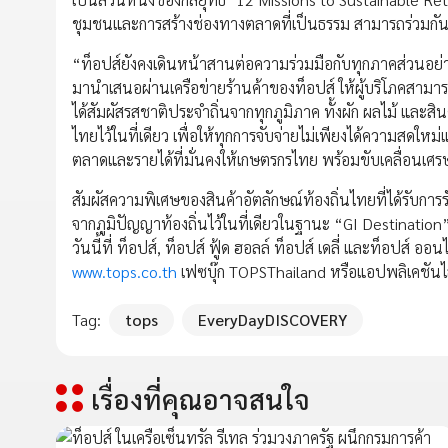
ชุมชนและการสร้างช่องทางตลาดที่เป็นธรรม สามารถร่วมกันขับ
“ท็อปส์ยังคงเดินหน้าสานต่อความร่วมมือกับทุกภาคส่วนอย่า
มานำเสนอผ่านเครือข่ายร้านค้าของท็อปส์ ให้ผู้บริโภคสามาร
ได้สัมผัสรสชาติประจำถิ่นจากทุกภูมิภาค ทั้งผัก ผลไม้ แล
ไทยไว้ในที่เดียว เพื่อให้ทุกการจับจ่ายไม่เพียงได้ความสด
ตลาดและรายได้ที่มั่นคงให้เกษตรกรไทย พร้อมขับเคลื่อนเศรษ
สัมผัสความพิเศษของสินค้าอัตลักษณ์ท้องถิ่นไทยที่ได้รับการ
จากภูมิปัญญาท้องถิ่นไว้ในที่เดียวในฐานะ “GI Destination” 
วันนี้ที่ ท็อปส์, ท็อปส์ ฟู้ด ฮอลล์ ท็อปส์ เดลี่ และท็อปส์ 
www.tops.co.th
เฟซบุ๊ก TOPSThailand หรือแอปพลิเคชัน
Tag:
tops
EveryDayDISCOVERY
เรื่องที่คุณอาจสนใจ