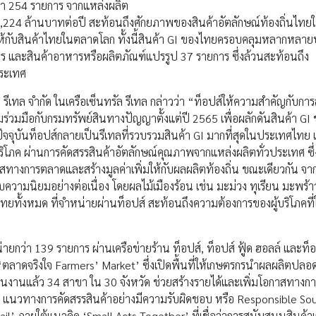
กว่า 254 รายการ จากแหล่งผลิต
,224 ล้านบาทต่อปี สะท้อนถึงศักยภาพของสินค้าอัตลักษณ์ท้องถิ่นไทย
งให้กับสินค้าไทยในตลาดโลก ทั้งนี้สินค้า GI ของไทยครอบคลุมหลากหลา
ร และสินค้าอาหารหรือผลิตภัณฑ์แปรรูป 37 รายการ ซึ่งล้วนสะท้อนถึง
ประเทศ
้ด รีเทล จำกัด ในเครือเซ็นทรัล รีเทล กล่าวว่า “ท็อปส์ให้ความสำคัญกับก
วมมือกับกรมทรัพย์สินทางปัญญาตั้งแต่ปี 2565 เพื่อผลักดันสินค้า GI 
จจุบันท็อปส์กลายเป็นรีเทลที่รวบรวมสินค้า GI มากที่สุดในประเทศไทย 
้บริโภค ผ่านการคัดสรรสินค้าอัตลักษณ์คุณภาพจากแหล่งผลิตทั่วประเทศ ซึ
กาสทางการตลาดและสร้างมูลค่าเพิ่มให้กับผลผลิตท้องถิ่น ขณะเดียวกัน จา
บความนิยมอย่างต่อเนื่อง โดยผลไม้เมืองร้อน เช่น มะม่วง ทุเรียน มะพร้
ทั้งหมด ที่จำหน่ายผ่านท็อปส์ สะท้อนถึงความต้องการของผู้บริโภคที่
กว่า 139 รายการ ผ่านเครือข่ายร้าน ท็อปส์, ท็อปส์ ฟู้ด ฮอลล์ และท็อปส
‘ตลาดจริงใจ Farmers’ Market’ ซึ่งเปิดพื้นที่ให้เกษตรกรนำผลผลิตปลอ
เนินงานแล้ว 34 สาขา ใน 30 จังหวัด ช่วยสร้างรายได้และเพิ่มโอกาสทางก
นี้ แนวทางการคัดสรรสินค้าอย่างมีความรับผิดชอบ หรือ Responsible Sou
ail’ ภายใต้แนวคิด ‘Small Acts Together’ ที่เชื่อว่าการสนับสนุนสินค้