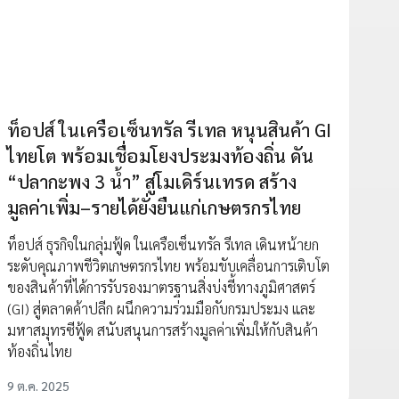
ท็อปส์ ในเครือเซ็นทรัล รีเทล หนุนสินค้า GI
ไทยโต พร้อมเชื่อมโยงประมงท้องถิ่น ดัน
“ปลากะพง 3 น้ำ” สู่โมเดิร์นเทรด สร้าง
มูลค่าเพิ่ม–รายได้ยั่งยืนแก่เกษตรกรไทย
ท็อปส์ ธุรกิจในกลุ่มฟู้ด ในเครือเซ็นทรัล รีเทล เดินหน้ายก
ระดับคุณภาพชีวิตเกษตรกรไทย พร้อมขับเคลื่อนการเติบโต
ของสินค้าที่ได้การรับรองมาตรฐานสิ่งบ่งชี้ทางภูมิศาสตร์
(GI) สู่ตลาดค้าปลีก ผนึกความร่วมมือกับกรมประมง และ
มหาสมุทรซีฟู้ด สนับสนุนการสร้างมูลค่าเพิ่มให้กับสินค้า
ท้องถิ่นไทย
9 ต.ค. 2025