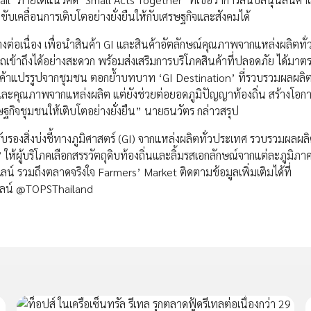
เคลื่อนการเติบโตอย่างยั่งยืนให้กับเศรษฐกิจและสังคมได้
งต่อเนื่อง เพื่อนำสินค้า GI และสินค้าอัตลักษณ์คุณภาพจากแหล่งผลิตทั
ถเข้าถึงได้อย่างสะดวก พร้อมส่งเสริมการบริโภคสินค้าที่ปลอดภัย ได้มา
ะสินค้าแปรรูปจากชุมชน ตอกย้ำบทบาท ‘GI Destination’ ที่รวบรวมผลผลิ
ใหม่และคุณภาพจากแหล่งผลิต แต่ยังช่วยต่อยอดภูมิปัญญาท้องถิ่น สร้างโอ
ฐกิจชุมชนให้เติบโตอย่างยั่งยืน” นายธนวัตร กล่าวสรุป
รับรองสิ่งบ่งชี้ทางภูมิศาสตร์ (GI) จากแหล่งผลิตทั่วประเทศ รวบรวมผลผ
ให้ผู้บริโภคเลือกสรรวัตถุดิบท้องถิ่นและลิ้มรสเอกลักษณ์จากแต่ละภูมิภาค
ออนไลน์ รวมถึงตลาดจริงใจ Farmers’ Market ติดตามข้อมูลเพิ่มเติมได้ที่
ไลน์ @TOPSThailand