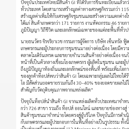
ปัจจุบันประเทศไทยมีสินค้า GI ที่ได้รับการขึ้นทะเบียนแล้ว
ทั่วประเทศ โดยสามารถสร้างมูลค่าทางเศรษฐกิจรวมกว่า 115
สร้างมูลค่าเพิ่มให้กับเศรษฐกิจชุมชนและสร้างความแตกต่า
ได้แก่ สินค้าเกษตรกว่า 171 รายการ งานหัตถกรรม 46 รายกา
ภูมิปัญญา วิถีชีวิต และเอกลักษณ์เฉพาะของแต่ละพื้นที่ทั่ว
นายธนวัตร จิรจริยาเวช กรรมการผู้จัดการ บริษัท เซ็นทรัล ฟู
เกษตรกรและผู้ประกอบการชุมชนมาอย่างต่อเนื่อง โดยมีความร่
ตลาดโมเดิร์นเทรด และขยายจำนวนสินค้าอย่างต่อเนื่อง จนปั
หน้าที่เป็นตัวกลางเชื่อมโยงเกษตรกร ผู้ผลิตในชุมชน และผู
ถึงภูมิปัญญาท้องถิ่นและเอกลักษณ์ของพื้นที่ พร้อมเพิ่มโอ
ของลูกค้าท็อปส์พบว่าสินค้า GI โดยเฉพาะกลุ่มผลไม้ไทยได้รั
โอ มีสัดส่วนยอดขายรวมกันถึง 30–40% ของยอดขายผลไม้ไทย
สำคัญกับวัตถุดิบคุณภาพจากแหล่งผลิต”
ปัจจุบันท็อปส์นำสินค้า GI จากแหล่งผลิตทั่วประเทศมาจำหน่าย
กว่า 726 สาขา รวมถึง ท็อปส์ ออนไลน์ และขยายช่องทางสู่ 
สินค้าชุมชนมาจำหน่ายโดยตรงสู่ผู้บริโภค ปัจจุบันมีการดำ
กับเกษตรกรและผู้ประกอบการในพื้นที่อย่างเป็นรูปธรรม ทั้ง
เป็นส่วนหนึ่งของกลยุทธ์ ‘12 Missions to Sustainable Ret