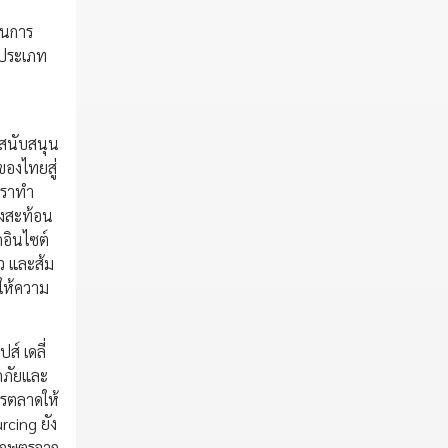
ในการ
ยประเภท
ารสนับสนุน
ของไทยสู่
เราทำ
่งสะท้อน
กอินไซต์
าว และส้ม
ให้ความ
์ เดลี่
ดภัยและ
ารตลาดให้
rcing ยัง
าเกษตรจาก