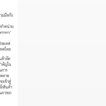
่วมมือกับ
างจำหน่าย
Farmers’
วประเทศ
ระเทศไทย
นค้าอัต
อสำคัญใน
ินการ
ารตลาด
เข้าสู่
ักสินค้า
ญในการยก