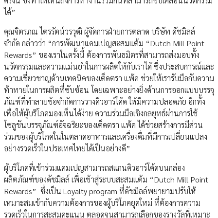
ครั้งนี้ ซึ่งทำให้เห็นถึงการทำงานร่วมกันที่สามารถขับเคลื่อนนวัตกรรม
ได้”
คุณจิตรภณ ไตรรัตน์วรวุฒิ ผู้จัดการฝ่ายการตลาด บริษัท ดัชมิลล์
จำกัด กล่าวว่า “การพัฒนาแคมเปญสะสมแต้ม “Dutch Mill Point
Rewards” ของเราในครั้งนี้ ต้องการพันธมิตรที่สามารถส่งมอบทั้ง
นวัตกรรมและความแม่นยำในการผลิตให้กับเราได้ ซึ่งประสบการณ์และ
ความเชี่ยวชาญด้านเทคนิคของเต็ดตรา แพ้ค ช่วยให้เรารับมือกับความ
ท้าทายในการผลิตที่ซับซ้อน โดยเฉพาะอย่างยิ่งด้านการออกแบบบรรจุ
ภัณฑ์ที่ทำลายข้อจำกัดการวางคิวอาร์โค้ด ให้มีความปลอดภัย อีกทั้ง
เพื่อให้ผู้บริโภคมองเห็นได้ง่าย ความร่วมมือเชิงกลยุทธ์ผ่านการใช้
โซลูชันบรรจุภัณฑ์อัจฉริยะของเต็ดตรา แพ้ค ได้ช่วยสร้างการมีส่วน
ร่วมของผู้บริโภคในในตลาดอาหารและเครื่องดื่มที่มีการเปลี่ยนแปลง
อย่างรวดเร็วในประเทศไทยได้เป็นอย่างดี”
ผู้บริโภคที่เข้าร่วมแคมเปญสามารถสแกนคิวอาร์โค้ดบนกล่อง
ผลิตภัณฑ์ของดัชมิลล์ เพื่อเข้าสู่ระบบสะสมแต้ม “Dutch Mill Point
Rewards” ซึ่งเป็น Loyalty program ที่ดัชมิลล์พยายามปรับให้
เหมาะสมเข้ากับความต้องการของผู้บริโภคยุคใหม่ ที่ต้องการความ
รวดเร็วในการสะสมคะแนน ตลอดจนสามารถเลือกของรางวัลที่เหมาะ