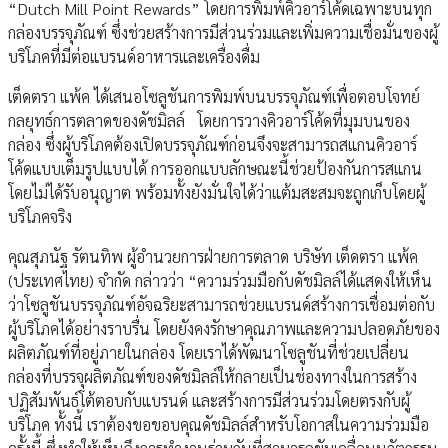
“Dutch Mill Point Rewards” โดยการพิมพ์คิวอาร์โค้ดเฉพาะบนทุก
กล่องบรรจุภัณฑ์ ซึ่งช่วยสร้างการมีส่วนร่วมและเพิ่มความเชื่อมั่นของผู้
บริโภคที่มีต่อแบรนด์อาหารและเครื่องดื่ม
เต็ดตรา แพ้ค ได้เสนอโซลูชันการพิมพ์บนบรรจุภัณฑ์เพื่อตอบโจทย์
กลยุทธ์การตลาดของดัชมิลล์ โดยการวางคิวอาร์โค้ดที่มุมบนของ
กล่อง ซึ่งผู้บริโภคต้องเปิดบรรจุภัณฑ์ก่อนจึงจะสามารถสแกนคิวอาร์
โค้ดแบบเต็มรูปแบบได้ การออกแบบลักษณะนี้ช่วยป้องกันการสแกน
โดยไม่ได้รับอนุญาต พร้อมทั้งยังมั่นใจได้ว่าแต้มสะสมจะถูกเก็บโดยผู้
บริโภคจริง
คุณสุภนัฐ รัตนทิพ ผู้อำนวยการฝ่ายการตลาด บริษัท เต็ดตรา แพ้ค
(ประเทศไทย) จำกัด กล่าวว่า “ความร่วมมือกับดัชมิลล์ได้แสดงให้เห็น
ว่าโซลูชันบรรจุภัณฑ์อัจฉริยะสามารถช่วยแบรนด์สร้างการเชื่อมต่อกับ
ผู้บริโภคได้อย่างราบรื่น โดยยังคงรักษาคุณภาพและความปลอดภัยของ
ผลิตภัณฑ์ที่อยู่ภายในกล่อง โดยเราได้พัฒนาโซลูชันที่ช่วยเปลี่ยน
กล่องที่บรรจุผลิตภัณฑ์ของดัชมิลล์ให้กลายเป็นช่องทางในการสร้าง
ปฏิสัมพันธ์โต้ตอบกับแบรนด์ และสร้างการมีส่วนร่วมโดยตรงกับผู้
บริโภค ทั้งนี้ เราต้องขอขอบคุณดัชมิลล์สำหรับโอกาสในความร่วมมือ