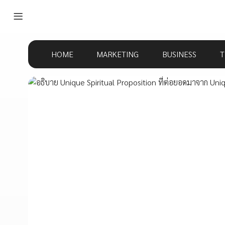
HOME
MARKETING
BUSINESS
T