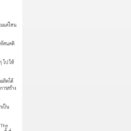
ียมแค่ไหน
อทัศนคติ
ๆ ไป ให้
ผลิตได้
อการสร้าง
กเป็น
น The