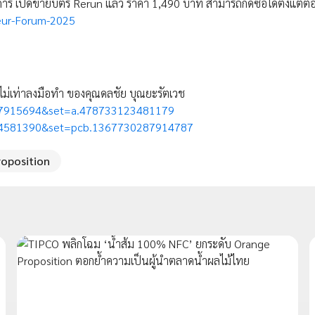
ร เปิดขายบัตร Rerun แล้ว ราคา 1,490 บาท สามารถกดซื้อได้ตั้งแต่ตอนน
eur-Forum-2025
า ไม่เท่าลงมือทำ ของคุณดลชัย บุณยะรัตเวช
217915694&set=a.478733123481179
924581390&set=pcb.1367730287914787
roposition