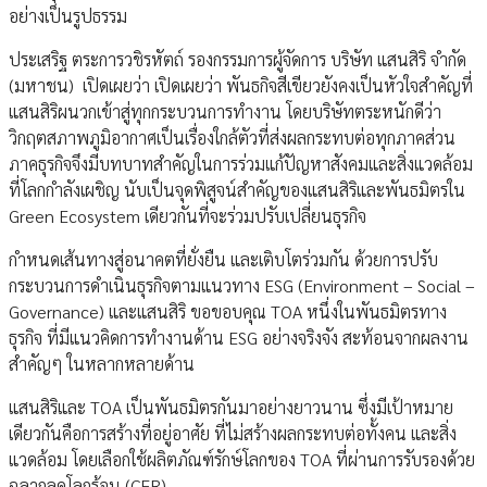
อย่างเป็นรูปธรรม
ประเสริฐ ตระการวชิรหัตถ์ รองกรรมการผู้จัดการ บริษัท แสนสิริ จำกัด
(มหาชน) เปิดเผยว่า เปิดเผยว่า พันธกิจสีเขียวยังคงเป็นหัวใจสำคัญที่
แสนสิริผนวกเข้าสู่ทุกกระบวนการทำงาน โดยบริษัทตระหนักดีว่า
วิกฤตสภาพภูมิอากาศเป็นเรื่องใกล้ตัวที่ส่งผลกระทบต่อทุกภาคส่วน
ภาคธุรกิจจึงมีบทบาทสำคัญในการร่วมแก้ปัญหาสังคมและสิ่งแวดล้อม
ที่โลกกำลังเผชิญ นับเป็นจุดพิสูจน์สำคัญของแสนสิริและพันธมิตรใน
Green Ecosystem เดียวกันที่จะร่วมปรับเปลี่ยนธุรกิจ
กำหนดเส้นทางสู่อนาคตที่ยั่งยืน และเติบโตร่วมกัน ด้วยการปรับ
กระบวนการดำเนินธุรกิจตามแนวทาง ESG (Environment – Social –
Governance) และแสนสิริ ขอขอบคุณ TOA หนึ่งในพันธมิตรทาง
ธุรกิจ ที่มีแนวคิดการทำงานด้าน ESG อย่างจริงจัง สะท้อนจากผลงาน
สำคัญๆ ในหลากหลายด้าน
แสนสิริและ TOA เป็นพันธมิตรกันมาอย่างยาวนาน ซึ่งมีเป้าหมาย
เดียวกันคือการสร้างที่อยู่อาศัย ที่ไม่สร้างผลกระทบต่อทั้งคน และสิ่ง
แวดล้อม โดยเลือกใช้ผลิตภัณฑ์รักษ์โลกของ TOA ที่ผ่านการรับรองด้วย
ฉลากลดโลกร้อน (CFR)