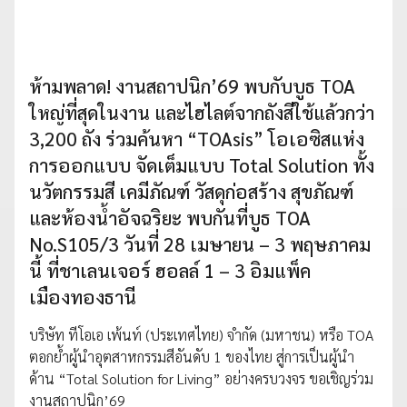
ห้ามพลาด! งานสถาปนิก’69 พบกับบูธ TOA
ใหญ่ที่สุดในงาน และไฮไลต์จากถังสีใช้แล้วกว่า
3,200 ถัง ร่วมค้นหา “TOAsis” โอเอซิสแห่ง
การออกแบบ จัดเต็มแบบ Total Solution ทั้ง
นวัตกรรมสี เคมีภัณฑ์ วัสดุก่อสร้าง สุขภัณฑ์
และห้องน้ำอัจฉริยะ พบกันที่บูธ TOA
No.S105/3 วันที่ 28 เมษายน – 3 พฤษภาคม
นี้ ที่ชาเลนเจอร์ ฮอลล์ 1 – 3 อิมแพ็ค
เมืองทองธานี
บริษัท ทีโอเอ เพ้นท์ (ประเทศไทย) จำกัด (มหาชน) หรือ TOA
ตอกย้ำผู้นำอุตสาหกรรมสีอันดับ 1 ของไทย สู่การเป็นผู้นำ
ด้าน “Total Solution for Living” อย่างครบวงจร ขอเชิญร่วม
งานสถาปนิก’69