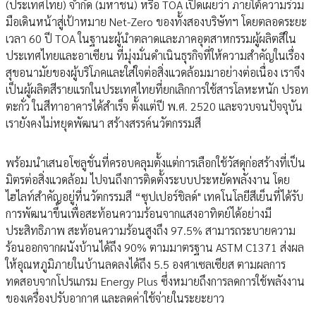
(ประเทศไทย) จำกัด (มหาชน) หรือ TOA เปิดเผยว่า ภายใต้ความร่วม
มือเดินหน้าสู่เป้าหมาย Net-Zero ของทั้งสองบริษัทฯ โดยตลอดระยะ
เวลา 60 ปี TOA ในฐานะผู้นำตลาดและภาคอุตสาหกรรมผู้ผลิตสีใน
ประเทศไทยและอาเซียน ที่มุ่งมั่นดำเนินธุรกิจที่ให้ความสำคัญในเรื่อง
สุขอนามัยของผู้บริโภคและใส่ใจต่อสิ่งแวดล้อมมาอย่างต่อเนื่อง เราจึง
เป็นผู้ผลิตสีรายแรกในประเทศไทยที่ยกเลิกการใช้สารโลหะหนัก ปรอท
ตะกั่ว ในสีทาอาคารได้สำเร็จ ตั้งแต่ปี พ.ศ. 2520 และจวบจนปัจจุบัน
เรายังคงไม่หยุดพัฒนา สร้างสรรค์นวัตกรรมสี
พร้อมนำเสนอโซลูชั่นที่ครอบคลุมตั้งแต่การเลือกใช้วัสดุก่อสร้างที่เป็น
มิตรต่อสิ่งแวดล้อม ไปจนถึงการติดตั้งระบบประหยัดพลังงาน โดย
ไฮไลท์สำคัญอยู่ที่นวัตกรรมสี “ซุปเปอร์ชิลด์" เทคโนโลยีสีเย็นที่ได้รับ
การพัฒนาขึ้นเพื่อสะท้อนความร้อนจากแสงอาทิตย์ได้อย่างมี
ประสิทธิภาพ สะท้อนความร้อนสูงถึง 97.5% สามารถระบายความ
ร้อนออกจากผนังบ้านได้ถึง 90% ตามมาตรฐาน ASTM C1371 ส่งผล
ให้อุณหภูมิภายในบ้านลดลงได้ถึง 5.5 องศาเซลเซียส ตามผลการ
ทดสอบจากโปรแกรม Energy Plus ซึ่งหมายถึงการลดการใช้พลังงาน
ของเครื่องปรับอากาศ และลดค่าใช้จ่ายในระยะยาว