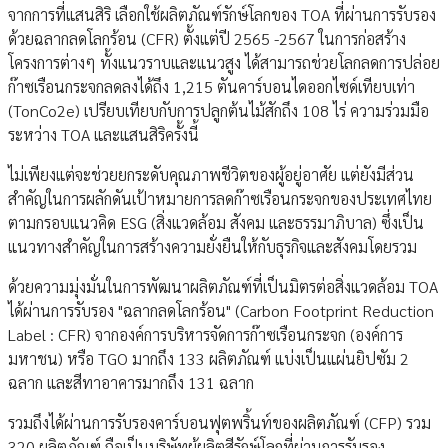
จากการที่แสนสิริ เลือกใช้ผลิตภัณฑ์รักษ์โลกของ TOA ที่ผ่านการรับรอง
ด้วยฉลากลดโลกร้อน (CFR) ตั้งแต่ปี 2565 -2567 ในการก่อสร้าง
โครงการต่างๆ ทั้งแนวราบและแนวสูง ได้สามารถช่วยโลกลดการปล่อย
ก๊าซเรือนกระจกลดลงได้ถึง 1,215 ตันคาร์บอนไดออกไซด์เทียบเท่า
(TonCo2e) เปรียบเทียบกับการปลูกต้นไม้สักถึง 108 ไร่ ความร่วมมือ
ระหว่าง TOA และแสนสิริครั้งนี้
ไม่เพียงแต่จะช่วยยกระดับคุณภาพชีวิตของผู้อยู่อาศัย แต่ยังมีส่วน
สำคัญในการผลักดันเป้าหมายการลดก๊าซเรือนกระจกของประเทศไทย
ตามกรอบแนวคิด ESG (สิ่งแวดล้อม สังคม และธรรมาภิบาล) ซึ่งเป็น
แนวทางสำคัญในการสร้างความยั่งยืนให้กับธุรกิจและสังคมโดยรวม
ด้วยความมุ่งมั่นในการพัฒนาผลิตภัณฑ์ที่เป็นมิตรต่อสิ่งแวดล้อม TOA
ได้ผ่านการรับรอง "ฉลากลดโลกร้อน" (Carbon Footprint Reduction
Label : CFR) จากองค์การบริหารจัดการก๊าซเรือนกระจก (องค์การ
มหาชน) หรือ TGO มากถึง 133 ผลิตภัณฑ์ แบ่งเป็นแผ่นยิปซัม 2
ฉลาก และสีทาอาคารมากถึง 131 ฉลาก
รวมถึงได้ผ่านการรับรองคาร์บอนฟุตพริ้นท์ของผลิตภัณฑ์ (CFP) รวม
320 ผลิตภัณฑ์ ถือเป็นบริษัทผู้ผลิตสีรักษ์โลกที่ผ่านการรับรอง