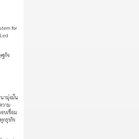
ystem for
-Led
ษฐกิจ
ามุ่งมั่น
้ความ
อบเชื่อม
ุกธุรกิจ