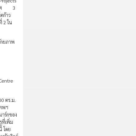
Projects
ประกาศ 3
โตก้าว
่ 2 ใน
ลศักยภาพ
 Centre
000 ตร.ม.
เทพฯ
์มาร์กของ
ี่เพิ่ม
ี้ โดย