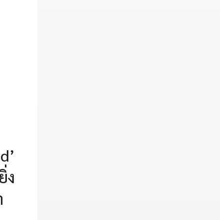
nd’
ิ่ง
า