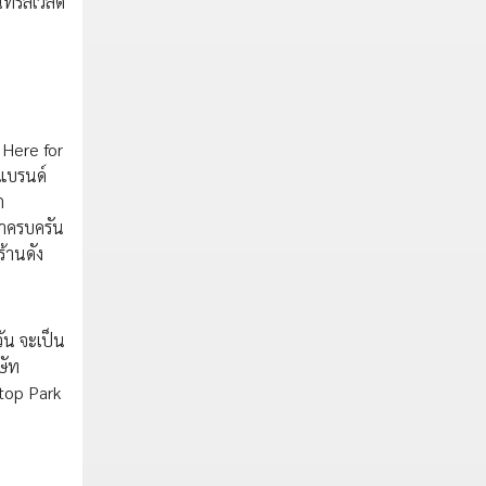
รัลเวิลด์
 Here for
 แบรนด์
ุก
มาครบครัน
้านดัง
ัน จะเป็น
ษัท
ftop Park