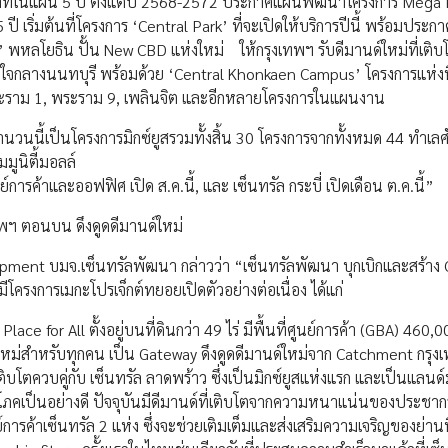
นบาทในแผน 5 ปี ตั้งแต่ปี 2568-2572 ประกาศแผนพัฒนาโครงการ Mega 
ปี เริ่มต้นที่โครงการ ‘Central Park’ ที่จะเปิดให้บริการปีนี้ พร้อม
พหลโยธิน ปั้น New CBD แห่งใหม่ ให้กรุงเทพฯ รับดีมานด์ใหม่ที่เติบ
ด ใจกลางนนทบุรี พร้อมด้วย ‘Central Khonkaen Campus’ โครงการแห่งที
ระราม 1, พระราม 9, เพลินจิต และอีกหลายโครงการในแผนงาน
กจำนวนนี้เป็นโครงการมิกซ์ยูสรวมทั้งสิ้น 30 โครงการจากทั้งหมด 44 ทำเ
มูนิตี้มอลล์
ูนย์การค้าและออฟฟิศ เปิด ส.ค.นี้, และ เซ็นทรัล กระบี่ เปิดเดือน ต.ค.นี้”
ทพฯ ตอนบน ดึงดูดดีมานด์ใหม่
opment บมจ.เซ็นทรัลพัฒนา กล่าวว่า “เซ็นทรัลพัฒนา บุกเบิกและสร้าง
ะมีโครงการเมกะโปรเจ็กต์ทยอยเปิดตัวอย่างต่อเนื่อง ได้แก่
ce for All ตั้งอยู่บนที่ดินกว่า 49 ไร่ มีพื้นที่ศูนย์การค้า (GBA) 460,
์ใหม่สำหรับทุกคน เป็น Gateway ดึงดูดดีมานด์ใหม่จาก Catchment กรุง
บโตควบคู่กับ เซ็นทรัล ลาดพร้าว ซึ่งเป็นมิกซ์ยูสแห่งแรก และเป็นแลนด
้บริโภคเป็นอย่างดี ปัจจุบันมีดีมานด์ที่เติบโตจากความหนาแน่นของประชากรท
ย์การค้าเซ็นทรัล 2 แห่ง ซึ่งจะช่วยเติมเต็มและส่งเสริมความเจริญของย่านน