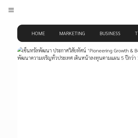
HOME
MARKETING
BUSINESS
T