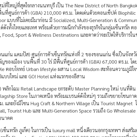
สใหม่ที่ใหญ่ที่สุดใจกลางนนทบุรี เป็น The New District of North Bangk
ะมีพื้นที่ศูนย์การค้า (GBA) 210,000 ตร.ม. โดดเด่นด้วยคอนเซ็ปต์ Biophili
 แบบที่ไม่เคยมีมาก่อน มี Socialized, Multi-Generation & Commun
ดังทั้งไทยและเทศ พร้อมด้วยการผนึกกำลังของธุรกิจในกลุ่มเซ็นทรัล ต
 Food, Sport & Wellness Destinations และคาดว่าจะเปิดให้บริการในช
ก่น แคมปัส) ศูนย์การค้าเซ็นทรัลแห่งที่ 2 ของขอนแก่น ซึ่งเป็นจังหวัดท
งเมือง บนพื้นที่ 30 ไร่ มีพื้นที่ศูนย์การค้า (GBA) 67,000 ตร.ม. โด
tyle ตอบโจทย์ Urban lifestyle ผสาน Local Wisdom สะท้อนความภูมิใ
ปแบบใหม่ และ GO! Hotel แห่งแรกของอีสาน
์ต) พลิกโฉม Retail Landscape ยกระดับ Master Planning ใหม่ บนที่ดิน 
rst Flagship Store ในภาคเหนือ พร้อมแบรนด์ดังใหม่ๆ รวมถึงขยายโซนกา
.ม. และยังมีโซน Hug Craft & Northern Village เป็น Tourist Magnet 
all, Tourist Hub และ Multi-Generation Space รวมถึง Go Wholesale
นอนาคต
ซ็นทรัล ภูเก็ต) ในการเป็น luxury mall หนึ่งเดียวนอกกรุงเทพฯ ส่งเสริ