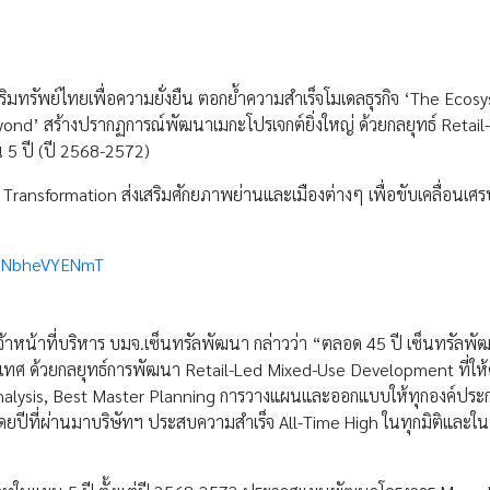
ริมทรัพย์ไทยเพื่อความยั่งยืน ตอกย้ำความสำเร็จโมเดลธุรกิจ ‘The Ecos
yond’ สร้างปรากฏการณ์พัฒนาเมกะโปรเจกต์ยิ่งใหญ่ ด้วยกลยุทธ์ Retail
5 ปี (ปี 2568-2572)
Transformation ส่งเสริมศักยภาพย่านและเมืองต่างๆ เพื่อขับเคลื่อนเศร
I_uNbheVYENmT
้าหน้าที่บริหาร บมจ.เซ็นทรัลพัฒนา กล่าวว่า “ตลอด 45 ปี เซ็นทรัลพัฒน
วประเทศ ด้วยกลยุทธ์การพัฒนา Retail-Led Mixed-Use Development ที่ให
t Analysis, Best Master Planning การวางแผนและออกแบบให้ทุกองค์ประก
โดยปีที่ผ่านมาบริษัทฯ ประสบความสำเร็จ All-Time High ในทุกมิติและในท