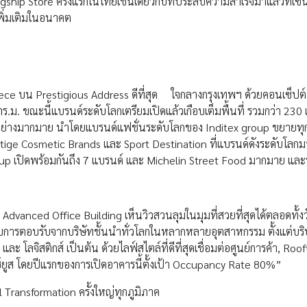
hip Store ครั้งแรกในไทยเช่นเดียวกับที่ประสบความสำเร็จมาแล้วที่เซ็นท
พิ่มเติมในอนาคต
piece บน Prestigious Address ดีที่สุด ใจกลางกรุงเทพฯ ด้วยคอนเซ็ปต์
ตร.ม. ขณะนี้แบรนด์ระดับโลกเตรียมเปิดแล้วเกือบเต็มพื้นที่ รวมกว่า 230
ม่อย่างมากมาย นำโดยแบรนด์แฟชั่นระดับโลกของ Inditex group ขยายท
stige Cosmetic Brands และ Sport Destination ที่แบรนด์ดังระดับโลก
p เปิดพร้อมกันถึง 7 แบรนด์ และ Michelin Street Food มากมาย และร
Advanced Office Building เห็นวิวสวนลุมในมุมที่สวยที่สุดได้ตลอดทั้งว
้รับการตอบรับจากบริษัทชั้นนำทั่วโลกในหลากหลายอุตสาหกรรม ตั้งแต่บริ
 โลจิสติกส์ เป็นต้น ด้วยไลฟ์สไตล์ที่ดีที่สุดเชื่อมต่อศูนย์การค้า, Roo
ซ์ยูส โดยปีแรกของการเปิดอาคารนี้ตั้งเป้า Occupancy Rate 80%”
Transformation ครั้งใหญ่ทุกภูมิภาค