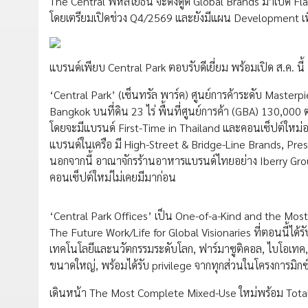
The Central พหลโยธิน จะดึงดูด Global Brands มาเปิด Flags
โดยเตรียมเปิดช่วง Q4/2569 และยังมีแผน Development เ
แบรนด์เพียบ Central Park ตอบรับดีเยี่ยม พร้อมเปิด ส.ค. นี้
‘Central Park’ (เซ็นทรัล พาร์ค) ศูนย์การค้าระดับ Master
Bangkok บนที่ดิน 23 ไร่ พื้นที่ศูนย์การค้า (GBA) 130,000 
โดยจะมีแบรนด์ First-Time in Thailand และคอนเซ็ปต์ให
แบรนด์ในเครือ มี High-Street & Bridge-Line Brands, Pre
นอกจากนี้ อาณาจักรร้านอาหารแบรนด์ไทยอย่าง Iberry Grou
คอนเซ็ปต์ใหม่ไม่เคยมีมาก่อน
‘Central Park Offices’ เป็น One-of-a-Kind and the Most 
The Future Work/Life for Global Visionaries ที่ตอนนี้ได
เทคโนโลยีและนวัตกรรมระดับโลก, ฟาร์มาซูติคอล, ไบโอเทค, และ
ขนาดใหญ่, พร้อมได้รับ privilege จากทุกส่วนในโครงการมิก
เดินหน้า The Most Complete Mixed-Use ใหม่พร้อม Total 