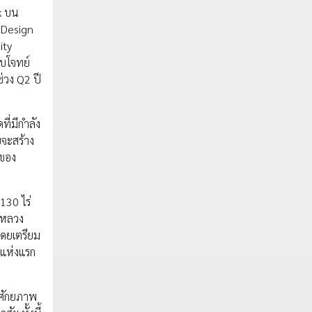
ok บน
c Design
ity
อบโจทย์
่วง Q2 ปี
ี่มีกำลัง
ยจะสร้าง
จของ
130 ไร่
ดหลวง
โดยเตรียม
 แห่งแรก
มศักยภาพ