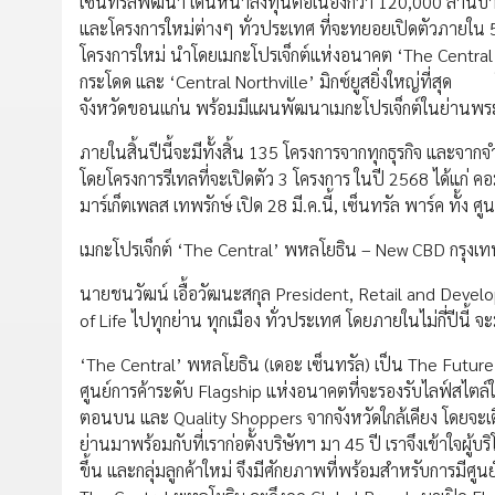
เซ็นทรัลพัฒนา เดินหน้าลงทุนต่อเนื่องกว่า 120,000 ล้า
และโครงการใหม่ต่างๆ ทั่วประเทศ ที่จะทยอยเปิดตัวภายใน 5 
โครงการใหม่ นำโดยเมกะโปรเจ็กต์แห่งอนาคต ‘The Central’ 
กระโดด และ ‘Central Northville’ มิกซ์ยูสยิ่งใหญ่ที่สุ
จังหวัดขอนแก่น พร้อมมีแผนพัฒนาเมกะโปรเจ็กต์ในย่านพ
ภายในสิ้นปีนี้จะมีทั้งสิ้น 135 โครงการจากทุกธุรกิจ และจา
โดยโครงการรีเทลที่จะเปิดตัว 3 โครงการ ในปี 2568 ได้แก่ คอม
มาร์เก็ตเพลส เทพรักษ์ เปิด 28 มี.ค.นี้, เซ็นทรัล พาร์ค ทั้ง ศ
เมกะโปรเจ็กต์ ‘The Central’ พหลโยธิน – New CBD กรุงเ
นายชนวัฒน์ เอื้อวัฒนะสกุล President, Retail and Devel
of Life ไปทุกย่าน ทุกเมือง ทั่วประเทศ โดยภายในไม่กี่ปีนี้ จ
‘The Central’ พหลโยธิน (เดอะ เซ็นทรัล) เป็น The Future Pla
ศูนย์การค้าระดับ Flagship แห่งอนาคตที่จะรองรับไลฟ์สไตล
ตอนบน และ Quality Shoppers จากจังหวัดใกล้เคียง โดยจะเติ
ย่านมาพร้อมกับที่เราก่อตั้งบริษัทฯ มา 45 ปี เราจึงเข้าใจผู
ขึ้น และกลุ่มลูกค้าใหม่ จึงมีศักยภาพที่พร้อมสำหรับการมีศูน