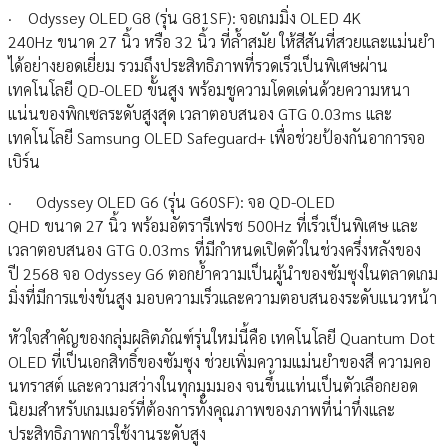
· Odyssey OLED G8 (รุ่น G81SF): จอเกมมิ่ง OLED 4K
240Hz ขนาด 27 นิ้ว หรือ 32 นิ้ว ที่ล้ำสมัย ให้สีสันที่สวยและแม่นยำ
ได้อย่างยอดเยี่ยม รวมถึงประสิทธิภาพที่รวดเร็วเป็นพิเศษผ่าน
เทคโนโลยี QD-OLED ขั้นสูง พร้อมชูความโดดเด่นด้วยความหนา
แน่นของพิกเซลระดับสูงสุด เวลาตอบสนอง GTG 0.03ms และ
เทคโนโลยี Samsung OLED Safeguard+ เพื่อช่วยป้องกันอาการจอ
เบิร์น
· Odyssey OLED G6 (รุ่น G60SF): จอ QD-OLED
QHD ขนาด 27 นิ้ว พร้อมอัตรารีเฟรช 500Hz ที่เร็วเป็นพิเศษ และ
เวลาตอบสนอง GTG 0.03ms ที่มีกำหนดเปิดตัวในช่วงครึ่งหลังของ
ปี 2568 จอ Odyssey G6 ตอกย้ำความเป็นผู้นำของซัมซุงในตลาดเกม
มิ่งที่มีการแข่งขันสูง มอบความเร็วและความตอบสนองระดับแนวหน้า
หัวใจสำคัญของกลุ่มผลิตภัณฑ์รุ่นใหม่นี้คือ เทคโนโลยี Quantum Dot
OLED ที่เป็นเอกสิทธิ์ของซัมซุง ช่วยเพิ่มความแม่นยำของสี ความคอ
นทราสต์ และความสว่างในทุกมุมมอง จนขึ้นแท่นเป็นตัวเลือกยอด
นิยมสำหรับเกมเมอร์ที่ต้องการทั้งคุณภาพของภาพที่น่าทึ่งและ
ประสิทธิภาพการใช้งานระดับสูง