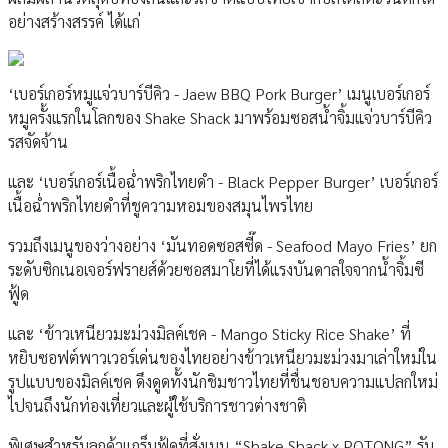
อย่างสร้างสรรค์ ได้แก่
‘เบอร์เกอร์หมูแจ่วบาร์บีคิว - Jaew BBQ Pork Burger’ เมนูเบอร์เกอร์
หมูครั้งแรกในโลกของ Shake Shack มาพร้อมซอสน้ำจิ้มแจ่วบาร์บีคิว
รสจัดจ้าน
และ ‘เบอร์เกอร์เนื้อฉ่ำพริกไทยดำ - Black Pepper Burger’ เบอร์เกอร์
เนื้อฉ่ำพริกไทยดำที่ชูความหอมของสมุนไพรไทย
รวมถึงเมนูของว่างอย่าง ‘มันทอดซอสซี๊ด - Seafood Mayo Fries’ ยก
ระดับซิกเนอเจอร์ฟรายส์ด้วยซอสมาโยที่ได้แรงบันดาลใจจากน้ำจิ้มซี
ฟู้ด
และ ‘ข้าวเหนียวมะม่วงมิลค์เชค - Mango Sticky Rice Shake’ ที่
หยิบซอฟต์พาวเวอร์เด่นของไทยอย่างข้าวเหนียวมะม่วงมาเล่าใหม่ใน
รูปแบบของมิลค์เชค ดึงดูดทั้งนักชิมชาวไทยที่ชื่นชอบความแปลกใหม่
ไปจนถึงนักท่องเที่ยวและผู้ใช้บริการชาวต่างชาติ
พิเศษสำหรับลูกค้าแกร็บฟู้ดที่สั่งเมนู “Shake Shack x POTONG” รับ