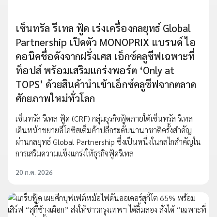
เซ็นทรัล รีเทล ฟู้ด เร่งเครื่องกลยุทธ์ Global
Partnership เปิดตัว MONOPRIX แบรนด์ ไอ
คอนิคชื่อดังจากฝรั่งเศส เอ็กซ์คลูซีฟเฉพาะที่
ท็อปส์ พร้อมเสริมแกร่งพอร์ต ‘Only at
TOPS’ ด้วยสินค้านำเข้าเอ็กซ์คลูซีฟจากตลาด
ศักยภาพใหม่ทั่วโลก
เซ็นทรัล รีเทล ฟู้ด (CRF) กลุ่มธุรกิจฟู้ดภายใต้เซ็นทรัล รีเทล
เดินหน้าขยายอีโคซิสเต็มค้าปลีกระดับนานาชาติครั้งสำคัญ
ผ่านกลยุทธ์ Global Partnership ซึ่งเป็นหนึ่งในกลไกสำคัญใน
การเสริมความแข็งแกร่งให้ธุรกิจฟู้ดรีเทล
20 ก.ค. 2026