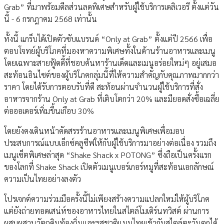
Grab” ที่มาพร้อมดีลส่วนลดพิเศษสำหรับผู้ใช้บริการเดลิเวอรี ตั้งแต่วัน
นี้ - 6 กรกฎาคม 2568 เท่านั้น
ทั้งนี้ แกร็บได้เปิดตัวซับแบรนด์ “Only at Grab” ตั้งแต่ปี 2566 เพื่อ
ตอบโจทย์ผู้บริโภคที่มองหาความพิเศษทั้งในด้านร้านอาหารและเมนู
โดยเฉพาะสายฟู้ดดี้ที่ชอบค้นหาร้านเด็ดและเมนูอร่อยใหม่ๆ อยู่เสมอ
สะท้อนอินไซต์ของผู้บริโภคกลุ่มนี้ที่ให้ความสำคัญกับคุณภาพมากกว่า
ราคา โดยได้รับการตอบรับที่ดี สะท้อนผ่านจำนวนผู้ใช้บริการที่สั่ง
อาหารจากร้าน Only at Grab ที่เติบโตกว่า 20% และมียอดสั่งซื้อเฉลี่ย
ต่อออเดอร์เพิ่มขึ้นเกือบ 30%
โดยยังคงเดินหน้าคัดสรรร้านอาหารและเมนูพิเศษเพื่อมอบ
ประสบการณ์แบบเอ็กซ์คลูซีฟให้กับผู้ใช้บริการมาอย่างต่อเนื่อง รวมถึง
เมนูเซ็ตพิเศษล่าสุด “Shake Shack x POTONG” ซึ่งถือเป็นครั้งแรก
ของโลกที่ Shake Shack เปิดตัวเมนูเบอร์เกอร์หมูที่สะท้อนเอกลักษณ์
ความเป็นไทยอย่างลงตัว
โปรเจกต์ความร่วมมือครั้งนี้ไม่เพียงสร้างความแปลกใหม่ให้ผู้บริโภค
แต่ยังถ่ายทอดเสน่ห์ของอาหารไทยในสไตล์โมเดิร์นทวิสต์ ผ่านการ
ผสมผสานวัตถุดิบท้องถิ่นและรสชาติแบบไทยเข้ากับสไตล์ตะวันตกได้