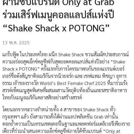
ผ่านซับแบรนด์ Only at Grab
ร่วมเสิร์ฟเมนูคอลแลปส์แห่งปี
“Shake Shack x POTONG”
13 พ.ค. 2025
แกร็บฟู้ด ในประเทศไทย ผนึก Shake Shack ชวนสัมผัสประสบการณ์
ความอร่อยสุดเอ็กซ์คลูซีฟกับสุดยอดคอลแลปส์แห่งปีอย่าง “Shake
Shack x POTONG” ครั้งแรกกับการโคจรมาพบกันของแบรนด์เบอร์
เกอร์ชื่อดังสัญชาติอเมริกันจากนิวยอร์ก และ เชฟแพม พิชญา อุทาร
ธรรม เจ้าของรางวัล World’s Best Female Chef 2025 ที่มาร่วมรัง
สรรค์เซ็ตเมนูสุดพิเศษที่ผสมผสานวัตถุดิบท้องถิ่นและรสชาติอาหาร
ไทยกับเมนูอเมริกันคลาสสิกอย่างสร้างสรรค์
โดยนอกจากจะวางจำหน่ายทั้ง 4 สาขาของ Shake Shack ทั่ว
กรุงเทพฯ แล้ว ยังสามารถสั่งได้ผ่านแอปพลิเคชัน Grab เท่านั้น
ตอกย้ำความเป็นเทรนเซตเตอร์ในฐานะแพลตฟอร์มเดลิเวอรีเพียงราย
เดียวที่ร่วมนำเสนอความเอ็กซ์คลูซีฟภายใต้ซับแบรนด์ “Only at