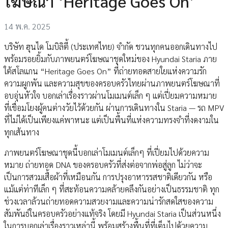
โฆษณา ‘Heritage Goes On’
14 พ.ค. 2025
บริษัท ฮุนได โมบิลิตี้ (ประเทศไทย) จำกัด ชวนทุกคนออกเดินทางไป
พร้อมรอยยิ้มกับภาพยนตร์โฆษณาชุดใหม่ของ Hyundai Staria ภาย
ใต้สโลแกน “Heritage Goes On” ที่ถ่ายทอดสายใยแห่งความรัก
ความผูกพัน และความสุขของครอบครัวไทยผ่านภาพยนตร์โฆษณาที่
อบอุ่นหัวใจ บอกเล่าเรื่องราวผ่านโมเมนต์เล็ก ๆ แต่เปี่ยมความหมาย
ที่เชื่อมโยงผู้คนต่างวัยไว้ด้วยกัน ผ่านการเดินทางใน Staria — รถ MPV
ที่ไม่ได้เป็นเพียงแค่พาหนะ แต่เป็นพื้นที่แห่งความทรงจำที่งดงามใน
ทุกเส้นทาง
ภาพยนตร์โฆษณาชุดนี้บอกเล่าโมเมนต์เล็กๆ ที่เปี่ยมไปด้วยความ
หมาย ถ่ายทอด DNA ของครอบครัวที่ส่งต่อจากพ่อสู่ลูก ไม่ว่าจะ
เป็นการสวมเสื้อผ้าที่เหมือนกัน การปรุงอาหารรสชาติเดียวกัน หรือ
แม้แต่ท่าทีเล็ก ๆ ที่สะท้อนความคล้ายคลึงกันอย่างเป็นธรรมชาติ ทุก
ช่วงเวลาล้วนถ่ายทอดความสวยงามและความน่ารักสดใสของความ
สัมพันธ์ในครอบครัวอย่างแท้จริง โดยมี Hyundai Staria เป็นส่วนหนึ่ง
ในการบอกเล่าเรื่องราวเหล่านี้ พร้อมสร้างพื้นที่ที่เต็มไปด้วยความ