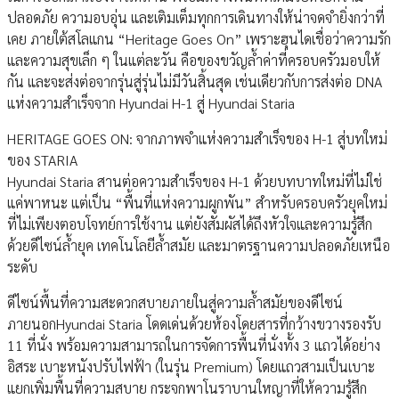
ปลอดภัย ความอบอุ่น และเติมเต็มทุกการเดินทางให้น่าจดจำยิ่งกว่าที่
เคย ภายใต้สโลแกน “Heritage Goes On” เพราะฮุนไดเชื่อว่าความรัก
และความสุขเล็ก ๆ ในแต่ละวัน คือของขวัญล้ำค่าที่ครอบครัวมอบให้
กัน และจะส่งต่อจากรุ่นสู่รุ่นไม่มีวันสิ้นสุด เช่นเดียวกับการส่งต่อ DNA
แห่งความสำเร็จจาก Hyundai H-1 สู่ Hyundai Staria
HERITAGE GOES ON: จากภาพจำแห่งความสำเร็จของ H-1 สู่บทใหม่
ของ STARIA
Hyundai Staria สานต่อความสำเร็จของ H-1 ด้วยบทบาทใหม่ที่ไม่ใช่
แค่พาหนะ แต่เป็น “พื้นที่แห่งความผูกพัน” สำหรับครอบครัวยุคใหม่
ที่ไม่เพียงตอบโจทย์การใช้งาน แต่ยังสัมผัสได้ถึงหัวใจและความรู้สึก
ด้วยดีไซน์ล้ำยุค เทคโนโลยีล้ำสมัย และมาตรฐานความปลอดภัยเหนือ
ระดับ
ดีไซน์พื้นที่ความสะดวกสบายภายในสู่ความล้ำสมัยของดีไซน์
ภายนอกHyundai Staria โดดเด่นด้วยห้องโดยสารที่กว้างขวางรองรับ
11 ที่นั่ง พร้อมความสามารถในการจัดการพื้นที่นั่งทั้ง 3 แถวได้อย่าง
อิสระ เบาะหนังปรับไฟฟ้า (ในรุ่น Premium) โดยแถวสามเป็นเบาะ
แยกเพิ่มพื้นที่ความสบาย กระจกพาโนราบานใหญาที่ให้ความรู้สึก