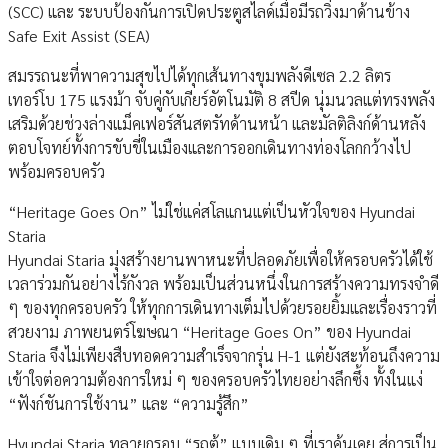
(SCC) และ ระบบป้องกันการเปิดประตูสไลด์เมื่อมีรถวิ่งมาด้านข้าง
Safe Exit Assist (SEA)
สมรรถนะที่พาความสุขไปได้ทุกเส้นทางขุมพลังดีเซล 2.2 ลิตร
เทอร์โบ 175 แรงม้า จับคู่กับเกียร์อัตโนมัติ 8 สปีด นุ่มนวลแต่ทรงพลัง
เสริมด้วยช่วงล่างแม็คเฟอร์สันสตรัทด้านหน้า และมัลติลิงก์ด้านหลัง
ตอบโจทย์ทั้งการขับขี่ในเมืองและการออกเดินทางท่องโลกกว้างไป
พร้อมครอบครัว
“Heritage Goes On” ไม่ใช่แค่สโลแกนแต่เป็นหัวใจของ Hyundai
Staria
Hyundai Staria มุ่งสร้างยานพาหนะที่ปลอดภัยเพื่อให้ครอบครัวได้ใช้
เวลาร่วมกันอย่างไร้กังวล พร้อมเป็นส่วนหนึ่งในการสร้างความทรงจำดี
ๆ ของทุกครอบครัว ให้ทุกการเดินทางเต็มไปด้วยรอยยิ้มและเรื่องราวที่
สวยงาม ภาพยนตร์โฆษณา “Heritage Goes On” ของ Hyundai
Staria จึงไม่เพียงสืบทอดความสำเร็จจากรุ่น H-1 แต่ยังสะท้อนถึงความ
เข้าใจต่อความต้องการใหม่ ๆ ของครอบครัวไทยอย่างลึกซึ้ง ทั้งในแง่
“ฟังก์ชันการใช้งาน” และ “ความรู้สึก”
Hyundai Staria ทลายกรอบ “รถตู้” แบบเดิม ๆ ที่เราคุ้นเคย สู่การเป็น