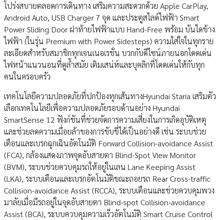
โปร่งสบายตลอดการเดินทาง เสริมความสะดวกด้วย Apple CarPlay,
Android Auto, USB Charger 7 จุด และประตูสไลด์ไฟฟ้า Smart
Power Sliding Door ฝาท้ายไฟฟ้าแบบ Hand-Free พร้อม บันไดข้าง
ไฟฟ้า (ในรุ่น Premium with Power Sidesteps) ความใส่ใจในทุกราย
ละเอียดสำหรับสมาชิกทุกเจนเนอเรชั่น บวกกับดีไซน์ภายนอกโดดเด่น
ไฟหน้าแนวนอนที่ดูล้ำสมัย เติมเสน่ห์และบุคลิกที่โดดเด่นให้กับทุก
คนในครอบครัว
เทคโนโลยีความปลอดภัยที่ปกป้องทุกเส้นทางHyundai Staria เสริมตัว
เลือกเทคโนโลยีเพื่อความปลอดภัยรอบด้านอย่าง Hyundai
SmartSense 12 ฟังก์ชันที่ช่วยจัดการความเสี่ยงในการเกิดอุบัติเหตุ
และช่วยลดความเมื่อยล้าของการขับขี่ได้เป็นอย่างดี เช่น ระบบช่วย
เตือนและเบรกฉุกเฉินอัตโนมัติ Forward Collision-avoidance Assist
(FCA), กล้องแสดงภาพจุดอับสายตา Blind-Spot View Monitor
(BVM), ระบบช่วยควบคุมรถให้อยู่ในเลน Lane Keeping Assist
(LKA), ระบบเตือนและเบรกอัตโนมัติขณะถอยรถ Rear Cross-traffic
Collision-avoidance Assist (RCCA), ระบบเตือนและช่วยควบคุมพวง
มาลัยเมื่อมีรถอยู่ในจุดอับสายตา Blind-spot Collision-avoidance
Assist (BCA), ระบบควบคุมความเร็วอัตโนมัติ Smart Cruise Control