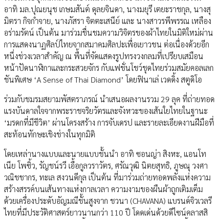
อาทิ มล.ปุณยนุช เกษมสันต์ ดุลยจินดา, นางมยุรี เตยะราชกุล, นางสุ
มิตรา กิจกำจาย, นางภัสรา จิตตะเสนีย์ และ นางสาวรพีพรรณ เหลือง
อร่ามรัตน์ เป็นต้น มาร่วมชื่นชมความวิจิตรของผ้าไทยในมิติใหม่ผ่าน
การแสดงนาฏศิลป์ไทยจากสมาคมศิลปะเพื่อเยาวชน ต่อเนื่องด้วยอีก
หนึ่งช่วงเวลาสำคัญ ณ พื้นที่จัดแสดงรูปทรงวงกลมที่เปรียบเสมือน
หน้าปัดนาฬิกาและกระสวยจักร กับแฟชั่นโชว์ชุดไทยร่วมสมัยคอลเลก
ชันพิเศษ ‘A Sense of Thai Diamond’ โดยฟินาเล่ เวดดิ้ง สตูดิโอ
ร่วมกับชมรมสยามพัสตราภรณ์ นำเสนอผลงานรวม 29 ลุค ที่ถ่ายทอด
แรงบันดาลใจจากพระราชจริยวัตรและจังหวะของเส้นใยไทยในฐานะ
‘มรดกที่มีชีวิต’ ผ่านโครงสร้าง การจับเดรป และรายละเอียดงานฝีมือที่
สะท้อนทักษะเชิงช่างในทุกมิติ
โดยเหล่านางแบบและนายแบบชั้นนำ อาทิ ซอนญ่า สิงหะ, แอนโท
เนีย โพซิ้ว, รัญชน์รวี เอื้อกูลวราวัตร, ศรัณวุฒิ นิตยสุทธิ, ภูษณุ วงศา
วณิชชากร, ทะเล สงวนดีกุล เป็นต้น ที่มาร่วมถ่ายทอดพลังแห่งความ
สร้างสรรค์บนเส้นทางแห่งกาลเวลา ความงามของผืนผ้าถูกเติมเต็ม
ด้วยเครื่องประดับอัญมณีชั้นสูงจาก ชวนา (CHAVANA) แบรนด์จิวเวลรี
ไทยที่มีประวัติศาสตร์ยาวนานกว่า 110 ปี โดดเด่นด้วยดีไซน์คลาสสิ