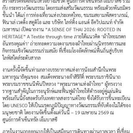
สร้างสรรค์ที่เคลื่อนไหวอย่างมีชีวิต ศูนย์การค้าเซ็นทรัล เอ็มบาสซี ร่วม
กับ กระทรวงวัฒนธรรม โดยกรมส่งเสริมวัฒนธรรม พร้อมด้วยพันธมิตร
ชั้นนำ ได้แก่ การท่องเที่ยวแห่งประเทศไทย, ชมรมสยามพัสตราภรณ์,
ฟินาเล่ เวดดิ้ง สตูดิโอ และ บริษัท ไลท์ติ้ง แอนด์ อีควิปเมนท์ จำกัด
(มหาชน) เปิดฉากงาน “A SENSE OF THAI 2026: ROOTED IN
HERITAGE” A Textile through time ภายใต้แนวคิด ‘ผ้าไทยมรดก
อันทรงคุณค่า’ ถ่ายทอดความงดงามของผ้าไทยผ่านนิทรรศการและ
กิจกรรมเชิงวัฒนธรรมร่วมสมัย ที่เชื่อมโยงอัตลักษณ์พื้นถิ่นสู่บริบท
ไลฟ์สไตล์ระดับสากล
งานครั้งนี้จัดขึ้นท่ามกลางบรรยากาศแห่งการน้อมสำนึกในพระ
มหากรุณาธิคุณของ สมเด็จพระนางเจ้าสิริกิติ์ พระบรมราชินีนาถ
พระบรมราชชนนีพันปีหลวง “พระมารดาแห่งผ้าไทย” ผู้ทรงวาง
รากฐานสำคัญในการอนุรักษ์และฟื้นฟูผ้าไทยให้ดำรงอยู่คู่แผ่นดิน
พร้อมกันนี้ยังสอดรับกับเทศกาลสงกรานต์ไทย ซึ่งได้รับการขึ้นทะเบียน
โดย UNESCO ให้เป็นมรดกภูมิปัญญาทางวัฒนธรรมที่จับต้องไม่ได้ของ
มนุษยชาติ โดยงานจัดขึ้นตั้งแต่วันนี้ – 19 เมษายน 2569 ณ
ศูนย์การค้าเซ็นทรัล เอ็มบาสซี
ภายในงานถูกออกแบบให้เป็นเสมือนการเดินทางผ่านกาลเวลา ที่เชื่อม