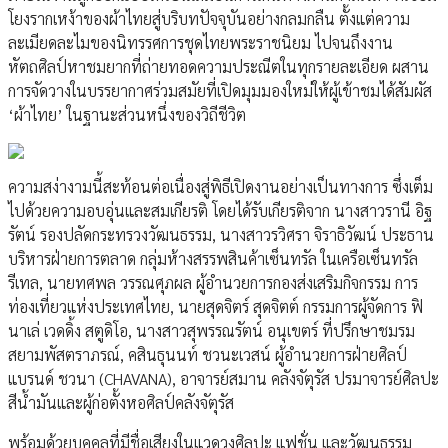
โยงรากเหง้าของผ้าไทยสู่บริบทปัจจุบันอย่างกลมกลืน ตั้งแต่ความ
ละเมียดละไมของนิทรรศการชุดไทยพระราชนิยม ไปจนถึงงาน
หัตถศิลป์หาชมยากที่ถ่ายทอดความประณีตในทุกรายละเอียด ผสาน
การจัดวางในบรรยากาศร่วมสมัยที่เปิดมุมมองใหม่ให้ผู้เข้าชมได้สัมผัส
‘ผ้าไทย’ ในฐานะส่วนหนึ่งของวิถีชีวิต
ความสง่างามนี้สะท้อนต่อเนื่องสู่พิธีเปิดงานอย่างเป็นทางการ ซึ่งเต็ม
ไปด้วยความอบอุ่นและสมเกียรติ โดยได้รับเกียรติจาก นางสาวรานี อิฐ
รัตน์ รองปลัดกระทรวงวัฒนธรรม, นางสาวรวิศรา จิราธิวัฒน์ ประธาน
บริหารฝ่ายการตลาด กลุ่มห้างสรรพสินค้าเซ็นทรัล ในเครือเซ็นทรัล
รีเทล, นายทศพล วรรณศุภผล ผู้อำนวยการกองส่งเสริมกิจกรรม การ
ท่องเที่ยวแห่งประเทศไทย, นายสุดจิตร์ สุดจิตต์ กรรมการผู้จัดการ ฟิ
นาเล่ เวดดิ้ง สตูดิโอ, นางสาวสุพรรณรัตน์ อนุเขตร์ ที่ปรึกษาชมรม
สยามพัสตราภรณ์, คสินธุนนท์ ชวนะเวสน์ ผู้อำนวยการฝ่ายศิลป์
แบรนด์ ชวนา (CHAVANA), อาจารย์สมาน คลังจัตุรัส ปรมาจารย์ศิลปะ
สีน้ำมันและผู้ก่อตั้งหอศิลป์คลังจัตุรัส
พร้อมด้วยบุคคลที่มีชื่อเสียงในแวดวงศิลปะ แฟชั่น และวัฒนธรรม