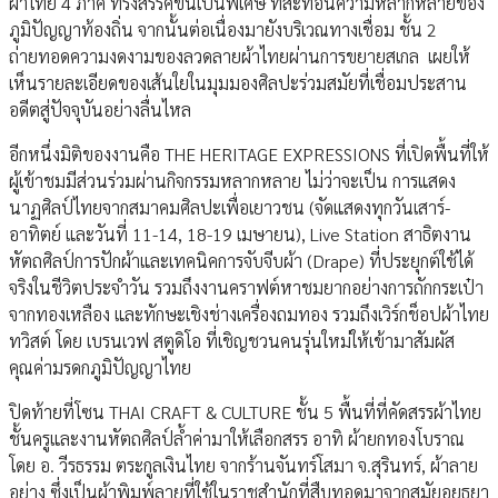
ผ้าไทย 4 ภาค ที่รังสรรค์ขึ้นเป็นพิเศษ ที่สะท้อนความหลากหลายของ
ภูมิปัญญาท้องถิ่น จากนั้นต่อเนื่องมายังบริเวณทางเชื่อม ชั้น 2
ถ่ายทอดความงดงามของลวดลายผ้าไทยผ่านการขยายสเกล เผยให้
เห็นรายละเอียดของเส้นใยในมุมมองศิลปะร่วมสมัยที่เชื่อมประสาน
อดีตสู่ปัจจุบันอย่างลื่นไหล
อีกหนึ่งมิติของงานคือ THE HERITAGE EXPRESSIONS ที่เปิดพื้นที่ให้
ผู้เข้าชมมีส่วนร่วมผ่านกิจกรรมหลากหลาย ไม่ว่าจะเป็น การแสดง
นาฏศิลป์ไทยจากสมาคมศิลปะเพื่อเยาวชน (จัดแสดงทุกวันเสาร์-
อาทิตย์ และวันที่ 11-14, 18-19 เมษายน), Live Station สาธิตงาน
หัตถศิลป์การปักผ้าและเทคนิคการจับจีบผ้า (Drape) ที่ประยุกต์ใช้ได้
จริงในชีวิตประจำวัน รวมถึงงานคราฟต์หาชมยากอย่างการถักกระเป๋า
จากทองเหลือง และทักษะเชิงช่างเครื่องถมทอง รวมถึงเวิร์กช็อปผ้าไทย
ทวิสต์ โดย เบรนเวฟ สตูดิโอ ที่เชิญชวนคนรุ่นใหม่ให้เข้ามาสัมผัส
คุณค่ามรดกภูมิปัญญาไทย
ปิดท้ายที่โซน THAI CRAFT & CULTURE ชั้น 5 พื้นที่ที่คัดสรรผ้าไทย
ชั้นครูและงานหัตถศิลป์ล้ำค่ามาให้เลือกสรร อาทิ ผ้ายกทองโบราณ
โดย อ. วีรธรรม ตระกูลเงินไทย จากร้านจันทร์โสมา จ.สุรินทร์, ผ้าลาย
อย่าง ซึ่งเป็นผ้าพิมพ์ลายที่ใช้ในราชสำนักที่สืบทอดมาจากสมัยอยุธยา