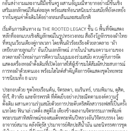
กอันสง่างามและงานฝีมือชั้นครู ผสานอัญมณีหายากอย่างมีชั้นเชิง
เสริมเอกลักษณ์ให้แต่ละลุค พร้อมสะท้อนรสนิยมร่วมสมัยที่ยังคงหยั่ง
รากในคุณค่าดั้งเดิมได้อย่างกลมกลืนและสมเกียรติ
เริ่มต้นการเดินทาง ณ THE ROOTED LEGACY ชั้น G พื้นที่จัดแสดง
หลักที่ออกแบบเชิงสัญลักษณ์ในรูปทรงวงกลม สื่อถึงวัฏจักรของผ้าไทย
ที่หมุนเวียนเคียงคู่กาลเวลา โดยพื้นผิวร้อยเรียงด้วยลวดลาย ‘ผ้า
เหยียบลายลูกแก้ว’ อันเป็นเอกลักษณ์ ภายในนำเสนอความงามของ
ลวดลายผ้าไทยผ่านการตีความในมุมมองร่วมสมัย ควบคู่กับการจัด
แสดงเครื่องทอผ้าดั้งเดิมที่เปิดโอกาสให้ผู้เข้าชมได้สัมผัสประสบการณ์
การทอผ้าด้วยตนเอง พร้อมไฮไลต์สำคัญคือการจัดแสดงชุดไทยพระ
ราชนิยมทั้ง 8 แบบ
ประกอบด้วย ชุดไทยเรือนต้น, จิตรลดา, อมรินทร์, บรมพิมาน, ดุสิต,
จักรี, ศิวาลัย และจักรพรรดิ ที่ตัดเย็บอย่างประณีตตามองค์ความรู้
ดั้งเดิม ผสานความร่วมสมัยด้วยการประดับคริสตัลสวารอฟสกี้เป็นครั้ง
แรกโดย ฟินาเล่ เวดดิ้ง สตูดิโอ เคียงข้างผลงานจิตรกรรมภาพพิมพ์
พระบรมสาทิสลักษณ์ของสมเด็จพระพันปีหลวงอันวิจิตรบรรจง โดย
อาจารย์สมาน คลังจัตุรัส ปรมาจารย์ศิลปะสีน้ำมัน และนิทรรศการชุด