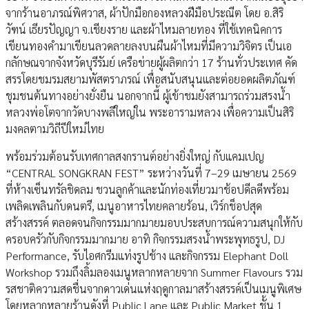
จากร้านอาภรณ์พิศวาส, ผ้าปักมือกองหลวงฝีมือประณีต โดย อ.สิริ
วัฑน์ เธียรปัญญา จ.เชียงราย และผ้าไหมลายทอง ที่ใช้เทคนิคการ
เขียนทองคำมาเขียนลวดลายลงบนผืนผ้าไหมที่มีความวิจิตร เป็นเอ
กลักษณจากจังหวัดบุรีรัมย์ เครือข่ายผู้ผลิตกว่า 17 ร้านทั่วประเทศ คัด
สรรโดยชมรมสยามพัสตราภรณ์ เพื่อสนับสนุนและต่อยอดผลิตภัณฑ์
ชุมชนต้นทางอย่างยั่งยืน นอกจากนี้ ผู้เข้าชมยังสามารถร่วมสรงน้ำ
หลวงพ่อโตจากวัดบางพลีใหญ่ใน พระอารามหลวง เพื่อความเป็นสิริ
มงคลตามวิถีปีใหม่ไทย
พร้อมร่วมต้อนรับเทศกาลสงกรานต์อย่างยิ่งใหญ่ กับแคมเปญ
“CENTRAL SONGKRAN FEST” ระหว่างวันที่ 7–29 เมษายน 2569
ที่ห้างเซ็นทรัลชิดลม ชวนลูกค้าและนักท่องเที่ยวมาช้อปดีลดีพร้อม
เพลิดเพลินกับดนตรี, เมนูอาหารไทยคลายร้อน, เวิร์กช็อปสุด
สร้างสรรค์ ตลอดจนกิจกรรมมากมายมอบประสบการณ์ความสนุกให้กับ
ครอบครัวกับกิจกรรมมากมาย อาทิ กิจกรรมสรงน้ำพระพุทธรูป, DJ
Performance, รับไอศกรีมแท่งรูปช้าง และกิจกรรม Elephant Doll
Workshop รวมถึงลิ้มลองเมนูหลากหลายจาก Summer Flavours รวม
รสชาติความสดชื่นจากดาวเด่นแห่งฤดูกาลมาสร้างสรรค์เป็นเมนูพิเศษ
โดยหลากหลายร้านดังที่ Public Lane และ Public Market ชั้น 1