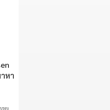
sen
หาหา
ครบรอบ