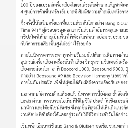
100 ปีของแบรนด์เครื่องเสียงไฮเอนด์ระดับตำนานสัญชาติเด
4 ศูนย์การค้าเซ็นทรัล เอ็มบาสซี สัมผัสความล้ำสมัยเหนือกา
ซึ่งครั้งนี้นับเป็นครั้งแรกที่แบรนด์ระดับโลกอย่าง Bang & 
Time 94s” ผู้ครอบครองคอลเลกชันส่วนตัวอันทรงคุณค่าแล
กชิปสโตร์ให้กลายเป็นพื้นที่พิพิธภัณฑ์ขนาดย่อม รวบรวมของ
กับวิศวกรรมเสียงขั้นสูงได้อย่างไร้รอยต่อ
ภายในนิทรรศการจะพาทุกท่านรื่นรมย์ไปกับการเดินทางผ่า
อุปกรณ์เครื่องเสียง เครื่องบันทึกเสียง วิทยุทรานซิสเตอร์ เ
เสียงกระฉ่อนโลก อาทิ Beocord 1000, Beosound 9000, Beo
ตาอย่าง Beosound A9 และ Beovision Harmony นอกจากนี้ 
ภายในอันประณีต เพื่อให้ผู้ชมได้สัมผัสถึงความอัจฉริยะของงาน
นอกจากนวัตกรรมด้านเสียงแล้ว นิทรรศการนี้ยังตอกย้ำอ
Lewis ผ่านการรวบรวมไอเท็มที่ใช้ในชีวิตประจำวันซึ่งแบรนด์ดี
นาฬิกา และโต๊ะดีไซน์พิเศษ ซึ่งทุกชิ้นพิสูจน์ให้เห็นถึงแนวคิ
งานศิลปะที่จับต้องได้และอยู่ร่วมกับวิถีชีวิตประจำวันได้อย่
เซ็นทรัล เอ็มบาสซี และ Bang & Olufsen ขอเชิญชวนทุกท่า