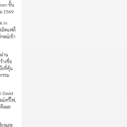
sen ชั้น
าคม 2569
k In
รมิตแฟล็
กษณ์เข้า
ผ่าน
้างชื่อ
ที่คุ้น
วกรรม
ะ David
ณ์หรี่ไฟ,
่คือผล
สียงและ