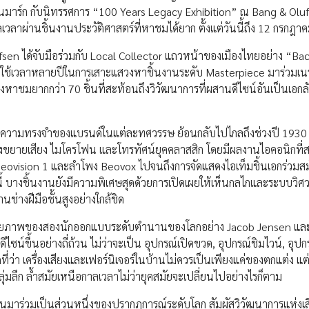
นมาร์ก กับนิทรรศการ “100 Years Legacy Exhibition” ณ Bang & Oluf
ลเวลาผ่านชิ้นงานประวัติศาสตร์ที่หาชมได้ยาก ตั้งแต่วันนี้ถึง 12 กรกฎ
Olufsen ได้จับมือร่วมกับ Local Collector แถวหน้าของเมืองไทยอย่าง “Bac
ะใช้เวลาหลายปีในการเสาะแสวงหาชิ้นงานระดับ Masterpiece มาร่วมเน
หาชมยากกว่า 70 ชิ้นที่สะท้อนถึงวิวัฒนาการที่ผสานดีไซน์อันเป็นเอกลั
นความทรงจำของแบรนด์ในแต่ละทศวรรษ ย้อนกลับไปไกลถึงช่วงปี 1930 
ครื่องขยายเสียง ไมโครโฟน และโทรทัศน์ยุคคลาสสิก โดยมีผลงานไอคอนิกที่สร
vision 1 และลำโพง Beovox ไปจนถึงการจัดแสดงไอเท็มชิ้นเอกร่วมสมัย
บางชิ้นงานยังมีความพิเศษสุดด้วยการเปิดเผยให้เห็นกลไกและระบบวิศ
ช่างฝีมือชั้นสูงอย่างใกล้ชิด
ัจฉริยภาพของสองนักออกแบบระดับตำนานของโลกอย่าง Jacob Jensen แล
ไซน์ขึ้นอย่างถี่ถ้วน ไม่ว่าจะเป็น อุปกรณ์เปิดขวด, อุปกรณ์ชิมไวน์, อุปกร
ดที่ว่า เครื่องเสียงและเฟอร์นิเจอร์ในบ้านไม่ควรเป็นเพียงแค่ของตกแต่ง แต
างลุ่มลึก ล้ำสมัยเหนือกาลเวลาไม่ว่ายุคสมัยจะเปลี่ยนไปอย่างไรก็ตาม
นมาร่วมเป็นส่วนหนึ่งของปรากฏการณ์ระดับโลก สัมผัสวิวัฒนาการแห่งเ