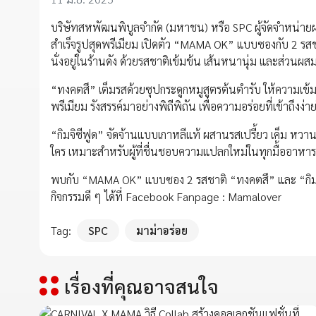
บริษัทสหพัฒนพิบูลจำกัด (มหาชน) หรือ SPC ผู้จัดจำหน่า
สำเร็จรูปสุดพรีเมียม เปิดตัว “MAMA OK” แบบซองกับ 2 รส
นั่งอยู่ในร้านดัง ด้วยรสชาติเข้มข้น เส้นหนานุ่ม และส่วนผส
“ทงคตสึ” เต็มรสด้วยซุปกระดูกหมูสูตรต้นตำรับ ให้ความเข้ม
พรีเมียม รังสรรค์มาอย่างพิถีพิถัน เพื่อความอร่อยที่เข้าถึงง่
“กิมจิซีฟูด” จัดจ้านแบบเกาหลีแท้ ผสานรสเปรี้ยว เค็ม หวาน
ใคร เหมาะสำหรับผู้ที่ชื่นชอบความแปลกใหม่ในทุกมื้ออาหาร
พบกับ “MAMA OK” แบบซอง 2 รสชาติ “ทงคตสึ” และ “กิมจิซ
กิจกรรมดี ๆ ได้ที่ Facebook Fanpage : Mamalover
Tag:
SPC
มาม่าอร่อย
เรื่องที่คุณอาจสนใจ