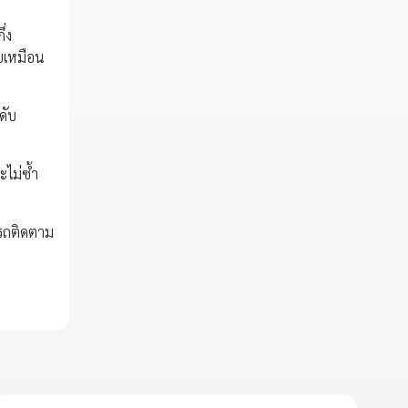
่ง
อยเหมือน
ดับ
ะไม่ซ้ำ
ารถติดตาม