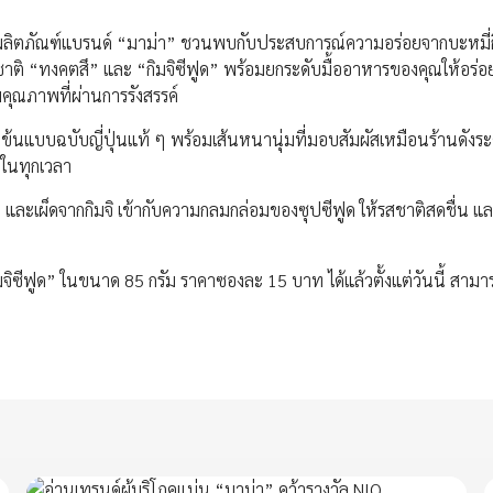
ยผลิตภัณฑ์แบรนด์ “มาม่า” ชวนพบกับประสบการณ์ความอร่อยจากบะหมี่กึ
ชาติ “ทงคตสึ” และ “กิมจิซีฟูด” พร้อมยกระดับมื้ออาหารของคุณให้อร่
มคุณภาพที่ผ่านการรังสรรค์
ข้นแบบฉบับญี่ปุ่นแท้ ๆ พร้อมเส้นหนานุ่มที่มอบสัมผัสเหมือนร้านดังระ
ายในทุกเวลา
 และเผ็ดจากกิมจิ เข้ากับความกลมกล่อมของซุปซีฟูด ให้รสชาติสดชื่น แล
ีฟูด” ในขนาด 85 กรัม ราคาซองละ 15 บาท ได้แล้วตั้งแต่วันนี้ สาม