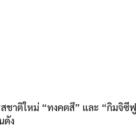
าติใหม่ “ทงคตสึ” และ “กิมจิซีฟ
นดัง