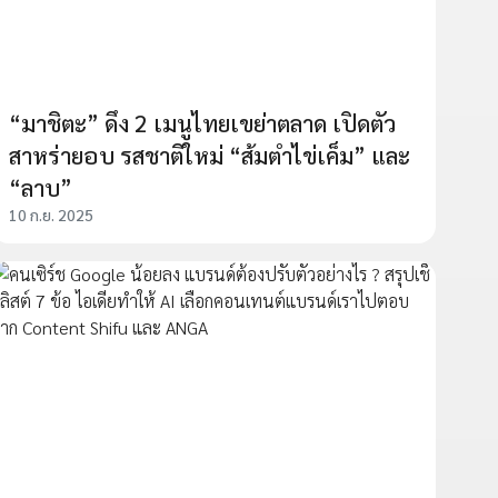
“มาชิตะ” ดึง 2 เมนูไทยเขย่าตลาด เปิดตัว
สาหร่ายอบ รสชาติใหม่ “ส้มตำไข่เค็ม” และ
“ลาบ”
10 ก.ย. 2025