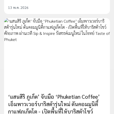
13 พ.ค. 2026
‘แสนสิริ ภูเก็ต’ จับมือ ‘Phuketian Coffee’
เอ็มพาวเวอร์บาริสต้ารุ่นใหม่ ดันคอมมูนิตี้
กาแฟภูเก็ตโต - เปิดพื้นที่ให้บาริสต้าโชว์