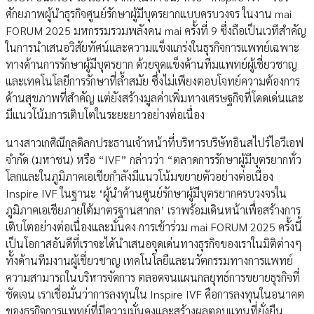
ศักยภาพผู้นำธุรกิจศูนย์รักษาผู้มีบุตรยากแบบครบวงจร ในงาน mai
FORUM 2025 มหกรรมรวมพลังคน mai ครั้งที่ 9 ซึ่งถือเป็นเวทีสำคัญ
ในการนำเสนอวิสัยทัศน์และความแข็งแกร่งในธุรกิจการแพทย์เฉพาะ
ทางด้านการรักษาผู้มีบุตรยาก ด้วยจุดแข็งด้านทีมแพทย์ผู้เชี่ยวชาญ
และเทคโนโลยีการรักษาที่ล้ำสมัย ซึ่งไม่เพียงตอบโจทย์ความต้องการ
ด้านสุขภาพที่สำคัญ แต่ยังสร้างมูลค่าเพิ่มทางเศรษฐกิจที่โดดเด่นและ
มีแนวโน้มการเติบโตในระยะยาวอย่างต่อเนื่อง
นางสาวเกศิณีกุลดิลกประธานเจ้าหน้าที่บริหารบริษัทอินสไปร์ไอวีเอฟ
จำกัด (มหาชน) หรือ “IVF” กล่าวว่า “ตลาดการรักษาผู้มีบุตรยากทั่ว
โลกและในภูมิภาคเอเชียกำลังมีแนวโน้มขยายตัวอย่างต่อเนื่อง
Inspire IVF ในฐานะ ‘ผู้นำด้านศูนย์รักษาผู้มีบุตรยากครบวงจรใน
ภูมิภาคเอเชียภายใต้มาตรฐานสากล’ เราพร้อมเดินหน้าเพื่อสร้างการ
เติบโตอย่างต่อเนื่องและมั่นคง การเข้าร่วม mai FORUM 2025 ครั้งนี้
เป็นโอกาสอันดีที่เราจะได้นำเสนอจุดเด่นทางธุรกิจของเราในมิติต่างๆ
ทั้งด้านทีมงานผู้เชี่ยวชาญ เทคโนโลยีและนวัตกรรมทางการแพทย์
ความสามารถในบริหารจัดการ ตลอดจนแผนกลยุทธ์การขยายธุรกิจที่
ชัดเจน เราเชื่อมั่นว่าการลงทุนใน Inspire IVF คือการลงทุนในอนาคต
ของธุรกิจการแพทย์ที่มีความมั่นคงและสร้างผลตอบแทนที่ยั่งยืน