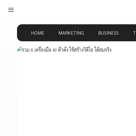
HOME
MARKETING
BUSINESS
T