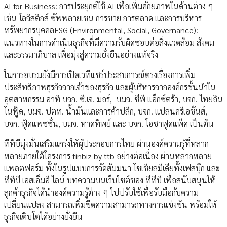
AI for Business: การประยุกต์ใช้ AI เพื่อเพิ่มศักยภาพในด้านต่าง ๆ
เช่น โลจิสติกส์ ซัพพลายเชน การขาย การตลาด และการบริหาร
ทรัพยากรบุคคลESG (Environmental, Social, Governance):
แนวทางในการดำเนินธุรกิจที่มีความรับผิดชอบต่อสิ่งแวดล้อม สังคม
และธรรมาภิบาล เพื่อมุ่งสู่ความยั่งยืนอย่างแท้จริง
ในการอบรมยังมีการเปิดเวทีแชร์ประสบการณ์ตรงเรื่องการเพิ่ม
ประสิทธิภาพธุรกิจจากเจ้าของธุรกิจ และผู้บริหารจากองค์กรชั้นนำใน
อุตสาหกรรม อาทิ บจก. ซี.เจ. มอร์, บมจ. ซีพี แอ็กซ์ตร้า, บจก. ไทยอิน
โนฟู้ด, บมจ. ปตท. น้ำมันและการค้าปลีก, บจก. แปลนครีเอชั่นส์,
บจก. ฟู้ดแพชชั่น, บมจ. หาดทิพย์ และ บจก. โอชาฟูดแพ็ค เป็นต้น
ทีทีบีมุ่งมั่นเสริมแกร่งให้ผู้ประกอบการไทย ผ่านองค์ความรู้ที่หลาก
หลายภายใต้โครงการ finbiz by ttb อย่างต่อเนื่อง ผ่านหลากหลาย
แพลตฟอร์ม ทั้งในรูปแบบการจัดสัมมนา โซเชียลมีเดียทั้งเฟสบุ๊ก และ
ทีทีบี เอสเอ็มอี ไลน์ บทความบนเว็บไซต์ของ ทีทีบี เพื่อสนับสนุนให้
ลูกค้าธุรกิจได้นำองค์ความรู้ต่าง ๆ ไปปรับใช้เพื่อรับมือกับความ
เปลี่ยนแปลง สามารถเพิ่มขีดความสามารถทางการแข่งขัน พร้อมให้
ธุรกิจเติบโตได้อย่างยั่งยืน