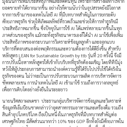
มุ่งเน้นการเพิ่มประสิทธิภาพและลดต้นทุน เพราะการสร้างผลกำไรจาก
ยอดขายทำได้ยากมากขึ้น อย่างไรก็ตามนับว่าในอุปสรรคยังมีโอกาส
จากการเข้ามาของเทคโนโลยี AI ที่มีบทบาทสำคัญในการยกระดับ
ศักยภาพธุรกิจ ช่วยให้เกิดผลลัพธ์ที่รวดเร็วและช่วยให้การทำธุรกิจมี
ประสิทธิภาพมากขึ้น ซึ่งปัจจุบันการใช้ AI ได้แพร่หลายมากขึ้นในทุก
ภาคส่วนของธุรกิจ แม้กระทั่งธุรกิจธนาคารเองก็ได้นำ AI มาใช้เพื่อเพิ่ม
ประสิทธิภาพของกระบวนการวิเคราะห์ข้อมูลลูกค้า และออกแบบ
บริการที่ตอบสนองต่อพฤติกรรมและความต้องการได้ดียิ่งขึ้น สำหรับ
หลักสูตร LEAN for Sustainable Growth by ttb รุ่นที่ 20 ครั้งนี้ จึงมี
การปรับเนื้อหาหลักสูตรให้เข้ากับบริบทที่ธุรกิจต้องเผชิญ โดยทีทีบีมุ่ง
หวังให้ผู้ประกอบการสามารถนำองค์ความรู้ที่ได้รับไปปรับใช้ได้จริงใน
ธุรกิจของตน ไม่ว่าจะเป็นการปรับกระบวนการผลิต การบริหารจัดการ
ซัพพลายเชน การนำเทคโนโลยี AI เข้ามาใช้ รวมถึงการวางกลยุทธ์
เพื่อการเติบโตอย่างยั่งยืนในระยะยาว
นายนริศสถาผลเดชา ประธานกลุ่มบริหารจัดการข้อมูลและวิเคราะห์
ข้อมูลทีเอ็มบีธนชาตกล่าวว่าอุตสาหกรรมอาหารและเครื่องดื่ม รวมถึง
สินค้าอุปโภคบริโภค ถือเป็นหนึ่งในภาคธุรกิจที่มีบทบาทสำคัญต่อ
เศรษฐกิจไทย มีสัดส่วนมากกว่า 10% ของ GDP อีกทั้งยังมีศักยภาพใน