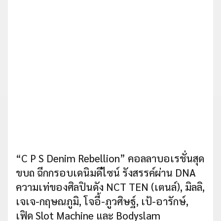
“C P S Denim Rebellion” คอลลาบอเรชั่นสุด
ขบถ ฉีกกรอบเดนิมดีไซน์ รังสรรค์ผ่าน DNA
ความเท่ของศิลปินดัง NCT TEN (เตนล์), มิลลิ,
เจเจ-กฤษณภูมิ, โจอี้-ภูวศิษฐ์, เป้-อารักษ์,
เฟิด Slot Machine และ Bodyslam