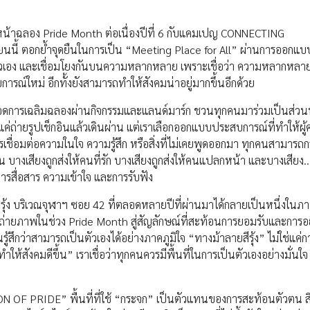
ินหน้าฉลอง Pride Month ต่อเนื่องปีที่ 6 กับแคมเปญ CONNECTING
ี้ ตอกย้ำจุดยืนในการเป็น “Meeting Place for All” ผ่านการออกแบบพ
็นตัวเอง และเชื่อมโยงกันบนความหลากหลาย เพราะเชื่อว่า ความหลากหลายไ
ารณ์ใหม่ อีกทั้งยังสามารถทำให้สังคมน่าอยู่มากขึ้นอีกด้วย
ยอดการเฉลิมฉลองผ่านกิจกรรมและแลนด์มาร์ก ชวนทุกคนมาร่วมเป็นส่วน
ดีแค่ถ่ายรูปเช็กอินแล้วเดินผ่าน แต่เราเลือกออกแบบประสบการณ์ที่ทำให้ผ
ารเชื่อมต่อความในใจ ความรู้สึก หรือสิ่งที่ไม่เคยพูดออกมา ทุกคนสามารถ
น บางเสียงถูกส่งให้คนที่รัก บางเสียงถูกส่งให้คนแปลกหน้า และบางเสียง…
การสื่อสาร ความเข้าใจ และการรับฟัง
ุ้ง บริเวณจุฬาฯ ซอย 42 ที่ตลอดหลายปีที่ผ่านมาได้กลายเป็นหนึ่งใน
ุดถ่ายภาพในช่วง Pride Month สู่สัญลักษณ์ที่สะท้อนการยอมรับและการอยู
สึกว่าสามารถเป็นตัวเองได้อย่างภาคภูมิใจ “ทางม้าลายสีรุ้ง” ไม่ใช่แค่กา
ให้สังคมดีขึ้น” เราเชื่อว่าทุกคนควรมีพื้นที่ในการเป็นตัวเองอย่างมั่นใจ 
 OF PRIDE” พื้นที่ที่ใช้ “กระจก” เป็นตัวแทนของการสะท้อนตัวตน ส