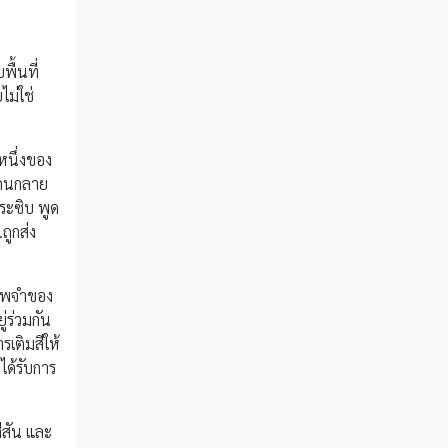
ื้นที่
ม่ใช่
หนึ่งของ
ู้คนกลาย
กระซิบ พูด
ถูกส่ง
ภาพจำของ
่ร่วมกัน
รเติมสีให้
ได้รับการ
ีสัน และ