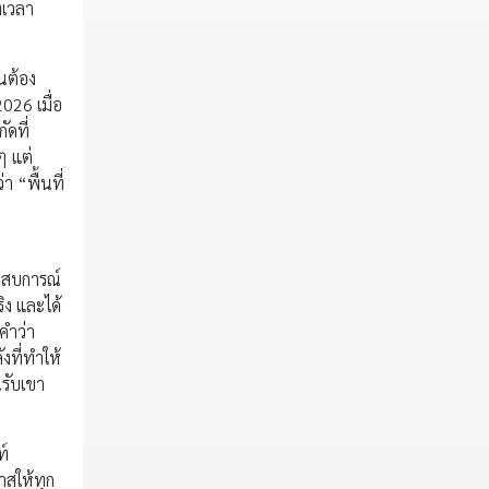
งเวลา
นต้อง
026 เมื่อ
ัดที่
ๆ แต่
 “พื้นที่
ระสบการณ์
ริง และได้
คำว่า
งที่ทำให้
นรับเขา
ท์
าสให้ทุก