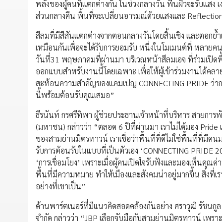
พลังของผู้คนที่แตกต่างกัน ในช่วงกลางวัน พื้นผิวจะรับแสง 
ส่วนกลางคืน พื้นที่จะเปลี่ยนอารมณ์ด้วยแสงและ Reflection
สีลมที่มีสีสันแตกต่างจากตอนกลางวันโดยสิ้นเชิง และตอกย้ำ
เหมือนกันเพื่อจะได้รับการยอมรับ หนึ่งในโมเมนต์ที่ หล
วันที่31 พฤษภาคมที่ผ่านมา บริเวณหน้าสีลมเอจ ที่ร่วมเปิดพ
ออกแบบสำหรับงานนี้โดยเฉพาะ เพื่อให้ผู้เข้าร่วมงานได้คลา
สะท้อนความสำคัญของแคมเปญ CONNECTING PRIDE ว่าการเปิดรั
นี้พร้อมต้อนรับคุณเสมอ”
ธีรนันท์ กรศรีทิพา ผู้ช่วยประธานเจ้าหน้าที่บริหาร สายการพ
(มหาชน) กล่าวว่า “ตลอด 6 ปีที่ผ่านมา เราไม่ได้มอง Pride
ของสามย่านมิตรทาวน์ เราเชื่อว่าพื้นที่ที่ดีไม่ใช่พื้นที่ที่มีค
รับการต้อนรับในแบบที่เป็นตัวเอง ‘CONNECTING PRIDE 2026’
‘การเชื่อมโยง’ เพราะเมื่อผู้คนเปิดใจรับฟังและมองเห็นคุณค
พื้นที่มีความหมาย ทำให้เมืองและสังคมน่าอยู่มากขึ้น สิ่งที่
อย่างที่เขาเป็น”
ด้านพาร์ตเนอร์ที่มีแนวคิดสอดคล้องกันอย่าง ศราวุฒิ รัชนกูล 
จำกัด กล่าวว่า “JBP เลือกจับมือกับสามย่านมิตรทาวน์ เพราะมอ