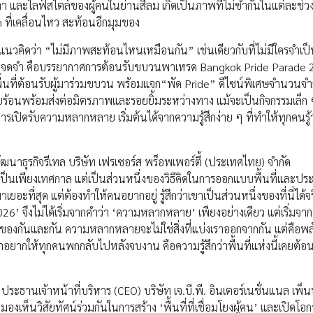
เงา และไลฟ์สไตล์ของผู้คนในย่านสีลม เกิดเป็นภาพที่ไม่ซ้ำกันในแต่ละช่ว
 ที่เคลื่อนไหว สะท้อนอีกมุมของ
แนวคิดว่า “ไม่มีภาพสะท้อนไหนเหมือนกัน” เช่นเดียวกับที่ไม่มีใครจำเป็
ายคนจดจำ คือบรรยากาศการต้อนรับขบวนพาเหรด Bangkok Pride Parade 2
ื้นที่ต้อนรับผู้มาร่วมขบวน พร้อมแจก“พัด Pride” ดีไซน์พิเศษจำนวนจำก
ยร้อนพร้อมส่งต่อมิตรภาพและรอยยิ้มระหว่างทาง แม้จะเป็นกิจกรรมเล็ก 
บความหลากหลาย เริ่มต้นได้จากความรู้สึกง่าย ๆ ที่ทำให้ทุกคนรู้ว่า
ัฒนาธุรกิจรีเทล บริษัท เฟรเซอร์ส พร็อพเพอร์ตี้ (ประเทศไทย) จำกัด
 เป็นเพียงเทศกาล แต่เป็นส่วนหนึ่งของวิธีคิดในการออกแบบพื้นที่และป
นมาเยอะที่สุด แต่ต้องทำให้คนอยากอยู่ รู้สึกว่าเขาเป็นส่วนหนึ่งของที่นี่ได้จ
 จึงไม่ได้เริ่มจากคำว่า ‘ความหลากหลาย’ เพียงอย่างเดียว แต่เริ่มจาก
่าของกันและกัน ความหลากหลายจะไม่ใช่สิ่งที่แบ่งเราออกจากกัน แต่คือพลั
เราอยากให้ทุกคนพกกลับไปหลังจบงาน คือความรู้สึกว่าพื้นที่แห่งนี้เคยต้อ
ประธานเจ้าหน้าที่บริหาร (CEO) บริษัท เจ.บี.พี. อินเตอร์เนชั่นแนล เพ็น
งเห็นวิสัยทัศน์ร่วมกันในการสร้าง ‘พื้นที่ที่เชื่อมโยงผู้คน’ และเปิดโอก