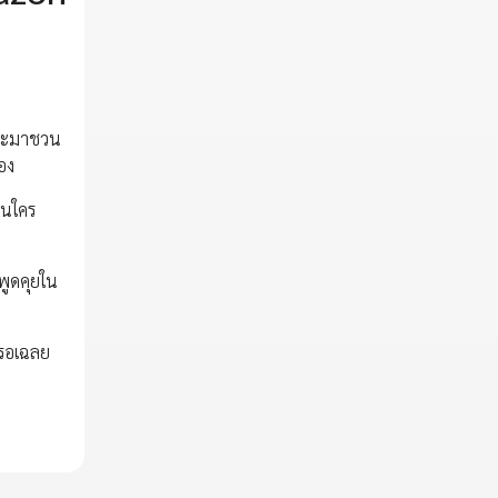
ี่จะมาชวน
อง
็นใคร
พูดคุยใน
 รอเฉลย