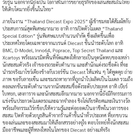
วัยรุ่น นอกจากนี้ยังเป็น โอกาสในการขยายธุรกิจของเล่นสะสมในไทย
ให้เติบโตมากยิ่งขึ้นในไทย”
ภายในงาน “Thailand Diecast Expo 2025” ผู้เข้าชมจะได้สัมผัสกับ
ประสบการณ์สุดพิเศษมากมาย อาทิ การเปิดตัวโมเดล “Thailand
Special Edition” รุ่นพิเศษแบบจำนวนจำกัด ซึ่งผลิตขึ้นเพื่อ
ประเทศไทยโดยเฉพาะจากแบรนด์ Diecast ชั้นนำระดับโลก อาทิ
BMC, D-Model, Inno64, Poprace, Top Secret Thailand และ
Xcartoys พร้อมเนรมิตพื้นที่จัดแสดงให้กลายเป็นจุดนัดพบของเหล่า
นักสะสมตัวจริง เจ้าของรถระดับตำนาน และสำนักแต่งรถชื่อดัง ที่จะ
นำรถจริงมาโชว์เคียงข้างกับเวอร์ชัน Diecast ให้แฟน ๆ ได้พูดคุย ถ่าย
ภาพ ขอรับลายเซ็น และชมรถหายากที่ถูกนำไปผลิตเป็นโมเดล รวมถึง
คอลเลกชันระดับตำนานจากนักสะสมชื่อดังระดับประเทศ อาทิ เบียร์
ใบหยก, เฮงการาจ และนักสะสมอีกมากมาย นอกจากนี้ยังมีกิจกรรมการ
แข่งขันประกวดโมเดลรถและฉากจำลอง ชิงโล่เกียรติยศและเงินรางวัล
พร้อมกิจกรรมเวิร์กช็อปให้ความรู้และต่อยอดเป็นอาชีพในวงการของ
สะสม ปิดท้ายด้วยบูธสินค้าจากร้านค้าชั้นนำทั่วประเทศ ที่ยกขบวน
ของเล่นและของสะสมมาให้เลือกสรรอย่างจุใจ ตอบโจทย์ทั้งนักสะสม
มืออาชีพและผู้ที่หลงใหลในโลกของ Diecast อย่างแท้จริง