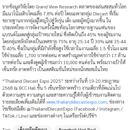
จากข้อมูลวิจัยโดย Grand View Research ตลาดของเล่นสะสมทั่วโลก
มีแนวโน้มเติบโตเฉลี่ย 7.8% ต่อปี โดยเฉพาะกลุ่ม Diecast ที่เริ่ม
ขยายฐานจากกลุ่มผู้ใหญ่ไปสู่วัยรุ่น เด็ก และผู้หญิงมากขึ้น ใน
ประเทศไทย การจัดงานครั้งนี้สะท้อนโอกาสขยายฐานแฟนของ
แบรนด์โมเดลสู่กลุ่มเป้าหมายใหม่ ซึ่งคิดเป็นถึง 45% ของผู้ชมงาน
โดยกลุ่มหลักยังคงเป็นเพศชาย 75% อายุ 25-34 ปี 30% และ 35-44
ปี 40% ซึ่งเป็นกลุ่มที่มีกำลังซื้อสูง ใช้เวลาในงานเฉลี่ย 1.5 ชั่วโมง และ
ใช้จ่ายเฉลี่ย 1,700 บาทต่อคน คาดสร้างมูลค่าการใช้จ่ายกว่า 17 ล้าน
บาทต่อวัน และดึงดูดผู้เข้าชมกว่า 10,000 คนต่อวัน พร้อมวางเป้าให้
เซ็นทรัล ลาดพร้าว เป็นเดสติเนชันใหม่ของนักสะสมในไทย
“Thailand Diecast Expo 2025” ระหว่างวันที่ 19-20 กรกฎาคม
2568 ณ BCC Hall ชั้น 5 เซ็นทรัลลาดพร้าว งานเดียวที่อัดแน่นไป
ด้วยความสุข ความสนุก และสาระความรู้ให้กับผู้เข้าชมงานติดตาม
รายละเอียดเพิ่มเติมได้ที่
www.thailanddiecastexpo.com
, ช่องทาง
โซเชียลมีเดีย @ThailandDiecastExpo (Facebook / Instagram /
TikTok / Line) และช่องทางต่างๆ ในเครือกรังด์ปรีซ์ฯ
Tag:
เซ็นทรัลพัฒนา
Bangkok Hot Rod