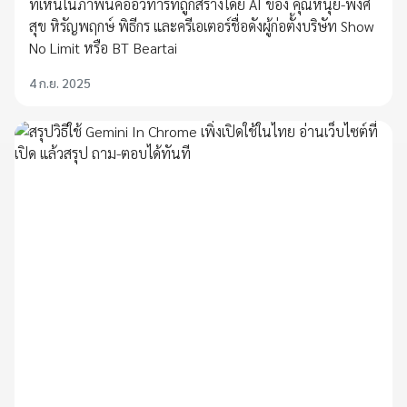
ที่เห็นในภาพนี้คืออวทาร์ที่ถูกสร้างโดย AI ของ คุณหนุ่ย-พงศ์
สุข หิรัญพฤกษ์ พิธีกร และครีเอเตอร์ชื่อดังผู้ก่อตั้งบริษัท Show
No Limit หรือ BT Beartai
4 ก.ย. 2025