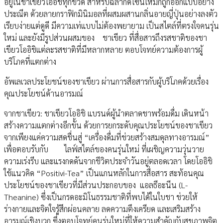
อยู่ในชาเขียวโออิชิทุกขวด สำหรับฉลากดีไซน์ใหม่ก็ถูกออกแบบอย่าง
ประณีต ด้วยลายกราฟิกมินิมอลที่ผสมผสานกลิ่นอายญี่ปุ่นอย่างลงตัว
เรียบง่ายแต่ดูดี มีความเท่แบบไม่ต้องพยายาม เป็นสไตล์ที่ตรงใจคนรุ่น
ใหม่ และยังมีรูปส่วนผสมของ ชาเขียว ที่สื่อสารถึงรสชาติของชา
เขียวโออิชิแต่ละรสชาติที่มีหลากหลาย ตอบโจทย์ความต้องการผู้
บริโภคที่แตกต่าง
อัพเลเวลประโยชน์ของชาเขียว ผ่านการสื่อสารกับผู้บริโภคด้วยเรื่อง
คุณประโยชน์ด้านอารมณ์
จากชาเขียว: ชาเขียวโออิชิ แบรนด์ผู้นำตลาดชาพร้อมดื่ม เดินหน้า
สร้างความแตกต่างอีกขั้น ด้วยการยกระดับคุณประโยชน์ของชาเขียว
จากเพียงแค่ความสดชื่นสู่ “เครื่องดื่มที่ช่วยสร้างสมดุลทางอารมณ์”
เพื่อตอบรับกับ ไลฟ์สไตล์ของคนรุ่นใหม่ ที่เผชิญความวุ่นวาย
ความเร่งรีบ และแรงกดดันจากชีวิตประจำวันอยู่ตลอดเวลา โดยโออิชิ
ใช้แนวคิด “Positivi-Tea” เป็นแกนหลักในการสื่อสาร สะท้อนคุณ
ประโยชน์ของชาเขียวที่มีส่วนประกอบของ แอลธีอะนีน (L-
Theanine) ซึ่งเป็นกรดอะมิโนธรรมชาติที่พบได้ในใบชา ช่วยให้
ร่างกายและจิตใจรู้สึกผ่อนคลาย ลดความตึงเครียด และเสริมสร้าง
อารมณ์เชิงบวก ซึ่งตอบโจทย์คนรุ่นใหม่ที่ให้ความสำคัญกับสุขภาพจิต