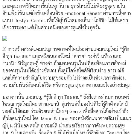
และคุณภาพชีวิตมากขึ้นในทุกวัน กลยุทธ์ใหม่นี้ไม่เพียงชูจุดขายใน
ด้านฟังก์ชัน แต่ยังขับเคลื่อนด้วย Emotional Benefit ผ่านการสื่อสาร
แบบ Lifestyle-Centric เพื่อให้ผู้บริโภคมองเห็น “โออิชิ” ไม่ใช่แค่ชา
เขียวธรรมดา แต่เป็นส่วนหนึ่งของการดูแลใจในทุกวัน
3) การสร้างสรรค์แคมเปญการตลาดที่โดนใจ: ผ่านแคมเปญใหม่ “รู้สึก
ดี ทุก Tea เลย” และพรีเซนเตอร์ใหม่ “สกาย” วงศ์รวี นทีธร และ
“นานิ” หิรัญกฤษฎิ์ ช่างคำ ตัวแทนคนรุ่นใหม่ที่สะท้อนภาพลักษณ์
ของคนรุ่นใหม่ได้อย่างชัดเจน ทั้งคู่มีไลฟ์สไตล์ที่เรียบง่าย อารมณ์ดี
และให้ความสำคัญกับความสุขรอบตัว ไม่ว่าจะเป็นช่วงเวลาพักผ่อน
ความสัมพันธ์กับคนใกล้ชิด หรือการดูแลสุขภาพกายและใจอย่างสมดุล
นอกจากนั้น แคมเปญ “รู้สึกดี ทุก Tea เลย” ยังสื่อสารผ่านภาพยนตร์
โฆษณาชุดใหม่โดย สกาย-นานิ คู่เฟรนด์ที่มองไปทีไรก็รู้สึกดี สดใส มี
รอยยิ้มได้เสมอ ร่วมด้วยเหล่าน้อง ๆ Gen Z เพื่อสื่อสารได้อย่างเข้าถึง
หัวใจคนรุ่นใหม่ โดย Mood & Tone ของหนังฉีกแนวจากเดิม เป็นแนว
ญี่ปุ่น มินิมอล สดใส อารมณ์ดี นำเสนอเรื่องราวการค้นพบความสุข
ง่าย ๆ ในแต่ละวัน เรื่องเล็ก ๆ ที่ได้ทำเมื่อไหร่ ก็รู้สึกดี ทุก Tea เลย โดย