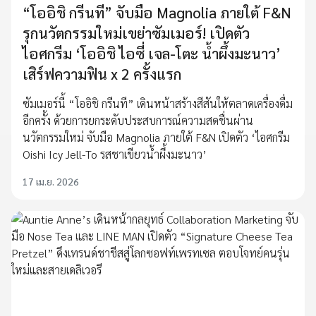
“โออิชิ กรีนที” จับมือ Magnolia ภายใต้ F&N
รุกนวัตกรรมใหม่เขย่าซัมเมอร์! เปิดตัว
ไอศกรีม ‘โออิชิ ไอซี่ เจล-โตะ น้ำผึ้งมะนาว’
เสิร์ฟความฟิน x 2 ครั้งแรก
ซัมเมอร์นี้ “โออิชิ กรีนที” เดินหน้าสร้างสีสันให้ตลาดเครื่องดื่ม
อีกครั้ง ด้วยการยกระดับประสบการณ์ความสดชื่นผ่าน
นวัตกรรมใหม่ จับมือ Magnolia ภายใต้ F&N เปิดตัว ‘ไอศกรีม
Oishi Icy Jell-To รสชาเขียวน้ำผึ้งมะนาว’
17 เม.ย. 2026