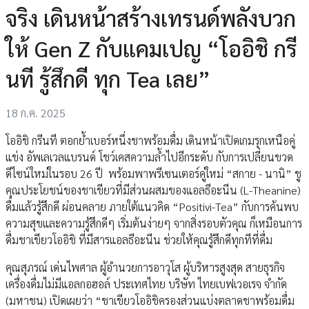
จริง เดินหน้าสร้างเทรนด์พลังบวก
ให้ Gen Z กับแคมเปญ “โออิชิ กรี
นที รู้สึกดี ทุก Tea เลย”
18 ก.ค. 2025
โออิชิ กรีนที ตอกย้ำเบอร์หนึ่งชาพร้อมดื่ม เดินหน้าเปิดเกมรุกเหนือคู่
แข่ง อัพเลเวลแบรนด์ โชว์เคสความล้ำไปอีกระดับ กับการเปลี่ยนขวด
ดีไซน์ใหม่ในรอบ 26 ปี พร้อมพาพรีเซนเตอร์คู่ใหม่ “สกาย - นานิ” ชู
คุณประโยชน์ของชาเขียวที่มีส่วนผสมของแอลธีอะนีน (L-Theanine)
ดื่มแล้วรู้สึกดี ผ่อนคลาย ภายใต้แนวคิด “Positivi-Tea” กับการค้นพบ
ความสุขและความรู้สึกดีๆ เริ่มต้นง่ายๆ จากสิ่งรอบตัวคุณ ก็เหมือนการ
ดื่มชาเขียวโออิชิ ที่มีสารแอลธีอะนีน ช่วยให้คุณรู้สึกดีทุกทีที่ดื่ม
คุณสุภรณ์ เด่นไพศาล ผู้อำนวยการอาวุโส ผู้บริหารสูงสุด สายธุรกิจ
เครื่องดื่มไม่มีแอลกอฮอล์ ประเทศไทย บริษัท ไทยเบฟเวอเรจ จำกัด
(มหาชน) เปิดเผยว่า “ชาเขียวโออิชิครองส่วนแบ่งตลาดชาพร้อมดื่ม