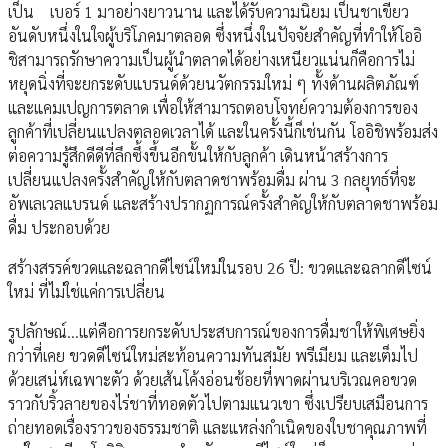
เป็น เบอร์ 1 มาอย่างยาวนาน และได้รับความนิยม เป็นชาเขียว
อันดับหนึ่งในใจผู้บริโภคมาตลอด ซึ่งหนึ่งในปัจจัยสำคัญที่ทำให้โออิ
ชิสามารถรักษาความเป็นผู้นำตลาดได้อย่างเหนียวแน่นก็คือการไม่
หยุดนิ่งที่จะยกระดับแบรนด์ด้วยนวัตกรรมใหม่ ๆ ทั้งด้านผลิตภัณฑ์
และแคมเปญการตลาด เพื่อให้สามารถตอบโจทย์ความต้องการของ
ลูกค้าที่เปลี่ยนแปลงตลอดเวลาได้ และในครั้งนี้ก็เช่นกัน โออิชิพร้อมส่ง
ต่อความรู้สึกดีดีที่ลึกซึ้งขึ้นอีกขั้นให้กับลูกค้า เดินหน้าสร้างการ
เปลี่ยนแปลงครั้งสำคัญให้กับตลาดชาพร้อมดื่ม ผ่าน 3 กลยุทธ์ที่จะ
อัพเลเวลแบรนด์ และสร้างปรากฏการณ์ครั้งสำคัญให้กับตลาดชาพร้อม
ดื่ม ประกอบด้วย
สร้างสรรค์ขวดและฉลากดีไซน์ใหม่ในรอบ 26 ปี: ขวดและฉลากดีไซน์
ใหม่ ที่ไม่ใช่แค่การเปลี่ยน
รูปลักษณ์...แต่คือการยกระดับประสบการณ์ของการดื่มชาให้พิเศษยิ่ง
กว่าที่เคย ขวดดีไซน์ใหม่สะท้อนความทันสมัย พรีเมียม และเต็มไป
ด้วยเสน่ห์เฉพาะตัว ด้วยเส้นโค้งอ่อนช้อยที่พาดผ่านบริเวณคอขวด
ราวกับริ้วลายของไร่ชาที่ทอดตัวไปตามแนวเขา ซึ่งเปรียบเสมือนการ
ถ่ายทอดเรื่องราวของธรรมชาติ และแหล่งกำเนิดของใบชาคุณภาพที่