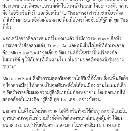
สอดแทรกแนวคิดของแบรนด์เข้าไปในหนังโฆษณาได้อย่างลงตัว กล่าว
คือ โออิชิ กรีนที มี ‘แอลธีอะนีน’ (L-Theanine) สารในชาเขียวที่จะ
ทำให้ร่างกายและจิตใจผ่อนคลาย ดื่มเมื่อไหร่ ก็จะช่วยให้รู้สึกดี ทุก Tea
ที่ดื่ม
นอกเหนือจากสื่อภาพยนตร์โฆษณาแล้ว ยังมีการ Bombard สื่อทั่ว
ประเทศ ทั้งสื่อกลางแจ้ง, Transit Ad และหนึ่งในไฮไลต์ที่ห้ามพลาด
คือ "Micro Joy Spot" จุดเล็ก ๆ ที่แบรนด์ตั้งใจสร้างขึ้นเพื่อส่งต่อ
โมเมนต์ดี ๆ ให้กับคนที่เดินผ่านไปมาในย่านยอดฮิตของวัยรุ่นอย่าง
"สยาม"
Micro Joy Spot คือกิจกรรมสุดครีเอทจากโออิชิ ที่ตั้งใจเปลี่ยนพื้นที่เล็ก
ๆ ใจกลางเมือง ให้กลายเป็นจุดเติมพลังใจให้คนเมือง ผ่านโมเมนต์เล็ก
ๆ ที่สร้างรอยยิ้มและความรู้สึกดีแบบไม่ต้องพยายาม โดยออกแบบให้
สอดคล้องกับแนวคิด “รู้สึกดี ทุก Tea เลย” อย่างชัดเจน
นอกจากนั้นดีไซน์ใหม่ของขวด โออิชิ กรีนที จะใช้กับทุกรสชาติและใน
ทุกขนาดบรรจุภัณฑ์ รวมถึงยังอัพไซส์สองขนาดใหม่สุดคุ้มค่า ได้แก่
ขนาด 370 มล.(ปรับเพิ่มจาก 350 มล.) ในราคาเดิม 15 บาท และ