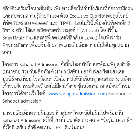
คลิปติวเสริมเนื้อหาเข้มข้น เพิ่มทางเลือกให้กับนักเรียนที่ต้องการฝึกฝน
และทบทวนความรู้ด้วยตนเอง ด้วย Exclusive Clip สอนตะลุยโจทย์
พิชิต TCAS68 (A-Level) และ TPAT1 โดยในปีนี้เพิ่มคลิปพิเศษอีก 2
วิชา 3 คลิป ได้แก่ คณิตศาสตร์ประยุกต์ 1 (A-Level) โดยพี่ปั้น
SmartMathPro และครูพี่เจต และฟิสิกส์ (A-Level) โดยพี่ฟาร์ม
PhysicsFarm เพื่อเสริมศักยภาพและเติมเต็มความมั่นใจในทุกสนาม
สอบ
โครงการ Sahapat Admission จัดขึ้นโดยบริษัท สหพัฒนพิบูล จำกัด
(มหาชน) ร่วมกับผลิตภัณฑ์ มาม่า บิสชิน มองต์เฟลอ ริชเชส และ
มูลนิธิ ดร.เทียม โชควัฒนา เปิดโอกาสให้นักเรียนทุกคนสามารถสมัคร
เข้าร่วมกิจกรรมติวฟรี โดยไม่มีค่าใช้จ่าย ผู้สนใจสามารถสมัครเข้าร่วม
โครงการได้ทางเว็บไซต์
www.sahapatadmission.com
Facebook :
Sahapat admission
มาร่วมเติมเต็มความฝันและก้าวสู่มหาวิทยาลัยในฝันไปพร้อมกัน
Sahapat Admission ครั้งที่ 28 กับแนวคิด #DEK69 “วัยรุ่น TEST ดี”
ตั้งใจดี เตรียมตัวดี คะแนน TEST ดีแน่นอน!