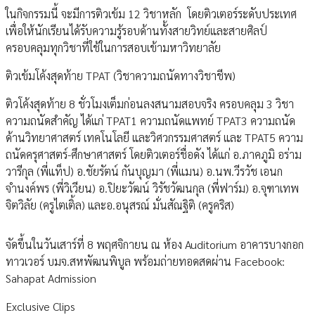
ในกิจกรรมนี้ จะมีการติวเข้ม 12 วิชาหลัก โดยติวเตอร์ระดับประเทศ
เพื่อให้นักเรียนได้รับความรู้รอบด้านทั้งสายวิทย์และสายศิลป์
ครอบคลุมทุกวิชาที่ใช้ในการสอบเข้ามหาวิทยาลัย
ติวเข้มโค้งสุดท้าย TPAT (วิชาความถนัดทางวิชาชีพ)
ติวโค้งสุดท้าย 8 ชั่วโมงเต็มก่อนลงสนามสอบจริง ครอบคลุม 3 วิชา
ความถนัดสำคัญ ได้แก่ TPAT1 ความถนัดแพทย์ TPAT3 ความถนัด
ด้านวิทยาศาสตร์ เทคโนโลยี และวิศวกรรมศาสตร์ และ TPAT5 ความ
ถนัดครุศาสตร์-ศึกษาศาสตร์ โดยติวเตอร์ชื่อดัง ได้แก่ อ.ภาคภูมิ อร่าม
วารีกุล (พี่แท็ป) อ.ชัยรัตน์ กันบุญมา (พี่แมน) อ.นพ.วีรวัช เอนก
จำนงค์พร (พี่วิเวียน) อ.ปิยะวัฒน์ วิรัชวัฒนกุล (พี่ฟาร์ม) อ.จุฑาเทพ
จิตวิลัย (ครูไตเติ้ล) และอ.อนุสรณ์ มั่นสัณฐิติ (ครูคริส)
จัดขึ้นในวันเสาร์ที่ 8 พฤศจิกายน ณ ห้อง Auditorium อาคารบางกอก
ทาวเวอร์ บมจ.สหพัฒนพิบูล พร้อมถ่ายทอดสดผ่าน Facebook:
Sahapat Admission
Exclusive Clips