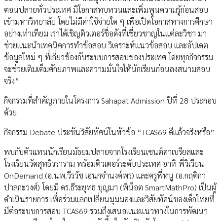
ตอนปลายทั่วประเทศ มีโอกาสทบทวนและเพิ่มพูนความรู้ก่อนสอบ
เข้ามหาวิทยาลัย โดยไม่มีค่าใช้จ่ายใด ๆ เพื่อเปิดโอกาสทางการศึกษา
อย่างเท่าเทียม เราได้เชิญติวเตอร์ชื่อดังที่เชี่ยวชาญในแต่ละวิชา มา
ช่วยแนะนำเทคนิคการทำข้อสอบ วิเคราะห์แนวข้อสอบ และอัปเดต
ข้อมูลใหม่ ๆ ที่เกี่ยวข้องกับระบบการสอบของประเทศ โดยทุกกิจกรรม
จะช่วยเติมเต็มศักยภาพและความมั่นใจให้นักเรียนก่อนลงสนามสอบ
จริง”
กิจกรรมที่สำคัญภายในโครงการ Sahapat Admission ปีที่ 28 ประกอบ
ด้วย
กิจกรรม Debate ประชันวิสัยทัศน์ในหัวข้อ “TCAS69 ดีแล้วจริงหรือ”
พบกับตัวแทนนักเรียนมัธยมปลายจากโรงเรียนเซนต์คาเบรียลและ
โรงเรียนวัดสุทธิวราราม พร้อมติวเตอร์ระดับประเทศ อาทิ พี่วิเวียน
OnDemand (อ.นพ.วีรวัช เอนกจำนงค์พร) และครูพี่หนู (อ.กฤติกา
ปาลกะวงศ์) โดยมี ดร.ธีระยุทธ บุญมา (พี่น็อต SmartMathPro) เป็นผู้
ดำเนินรายการ เพื่อร่วมแลกเปลี่ยนมุมมองและวิสัยทัศน์ของเด็กไทยที่
มีต่อระบบการสอบ TCAS69 รวมถึงเสนอแนะแนวทางในการพัฒนา