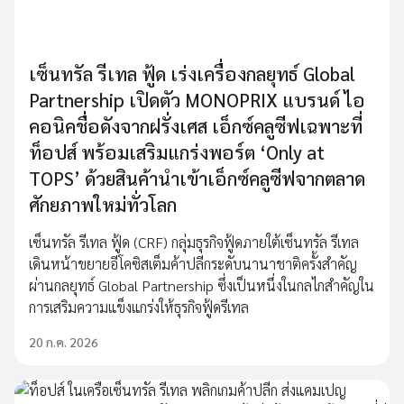
เซ็นทรัล รีเทล ฟู้ด เร่งเครื่องกลยุทธ์ Global
Partnership เปิดตัว MONOPRIX แบรนด์ ไอ
คอนิคชื่อดังจากฝรั่งเศส เอ็กซ์คลูซีฟเฉพาะที่
ท็อปส์ พร้อมเสริมแกร่งพอร์ต ‘Only at
TOPS’ ด้วยสินค้านำเข้าเอ็กซ์คลูซีฟจากตลาด
ศักยภาพใหม่ทั่วโลก
เซ็นทรัล รีเทล ฟู้ด (CRF) กลุ่มธุรกิจฟู้ดภายใต้เซ็นทรัล รีเทล
เดินหน้าขยายอีโคซิสเต็มค้าปลีกระดับนานาชาติครั้งสำคัญ
ผ่านกลยุทธ์ Global Partnership ซึ่งเป็นหนึ่งในกลไกสำคัญใน
การเสริมความแข็งแกร่งให้ธุรกิจฟู้ดรีเทล
20 ก.ค. 2026