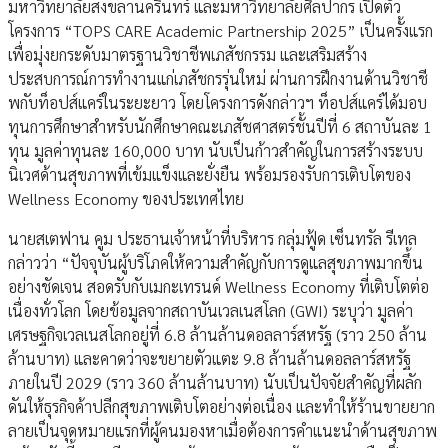
มหาวิทยาลัยสงขลานครินทร์ และมหาวิทยาลัยศิลปากร เปิดตัว
โครงการ “TOPS CARE Academic Partnership 2025” เป็นครั้งแรก
เพื่อมุ่งยกระดับมาตรฐานวิชาชีพเภสัชกรรม และเสริมสร้าง
ประสบการณ์การทำงานแก่เภสัชกรรุ่นใหม่ ผ่านการฝึกงานด้านวิชาชี
พกับท็อปส์แคร์ในระยะยาว โดยโครงการดังกล่าวฯ ท็อปส์แคร์ได้มอบ
ทุนการศึกษาสำหรับนักศึกษาคณะเภสัชศาสตร์ชั้นปีที่ 6 สถาบันละ 1
ทุน มูลค่าทุนละ 160,000 บาท นับเป็นก้าวสำคัญในการสร้างระบบ
นิเวศด้านสุขภาพที่เข้มแข็งและยั่งยืน พร้อมรองรับการเติบโตของ
Wellness Economy ของประเทศไทย
นายสเตฟาน คูม ประธานเจ้าหน้าที่บริหาร กลุ่มฟู้ด เซ็นทรัล รีเทล
กล่าวว่า “ปัจจุบันผู้บริโภคให้ความสำคัญกับการดูแลสุขภาพมากขึ้น
อย่างชัดเจน สอดรับกับเมกะเทรนด์ Wellness Economy ที่เติบโตต่อ
เนื่องทั่วโลก โดยข้อมูลจากสถาบันเวลเนสโลก (GWI) ระบุว่า มูลค่า
เศรษฐกิจเวลเนสโลกอยู่ที่ 6.8 ล้านล้านดอลลาร์สหรัฐ (ราว 250 ล้าน
ล้านบาท) และคาดว่าจะขยายตัวแตะ 9.8 ล้านล้านดอลลาร์สหรัฐ
ภายในปี 2029 (ราว 360 ล้านล้านบาท) นับเป็นปัจจัยสำคัญที่ผลัก
ดันให้ธุรกิจค้าปลีกสุขภาพเติบโตอย่างต่อเนื่อง และทำให้ร้านขายยาก
ลายเป็นจุดหมายแรกที่ผู้คนมองหาเมื่อต้องการคำแนะนำด้านสุขภาพ