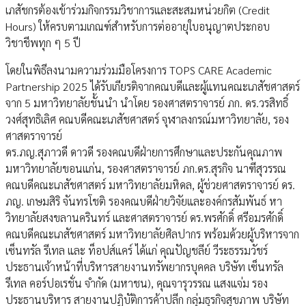
เภสัชกรต้องเข้าร่วมกิจกรรมวิชาการและสะสมหน่วยกิต (Credit
Hours) ให้ครบตามเกณฑ์สำหรับการต่ออายุใบอนุญาตประกอบ
วิชาชีพทุก ๆ 5 ปี
โดยในพิธีลงนามความร่วมมือโครงการ TOPS CARE Academic
Partnership 2025 ได้รับเกียรติจากคณบดีและผู้แทนคณะเภสัชศาสตร์
จาก 5 มหาวิทยาลัยชั้นนำ นำโดย รองศาสตราจารย์ ภก. ดร.วรสิทธิ์
วงศ์สุทธิเลิศ คณบดีคณะเภสัชศาสตร์ จุฬาลงกรณ์มหาวิทยาลัย, รอง
ศาสตราจารย์
ดร.ภญ.สุภาวดี ดาวดี รองคณบดีฝ่ายการศึกษาและประกันคุณภาพ
มหาวิทยาลัยขอนแก่น, รองศาสตราจารย์ ภก.ดร.สุรกิจ นาฑีสุวรรณ
คณบดีคณะเภสัชศาสตร์ มหาวิทยาลัยมหิดล, ผู้ช่วยศาสตราจารย์ ดร.
ภญ. เกษมสิริ จันทรโชติ รองคณบดีฝ่ายวิจัยและองค์กรสัมพันธ์ หา
วิทยาลัยสงขลานครินทร์ และศาสตราจารย์ ดร.พรศักดิ์ ศรีอมรศักดิ์
คณบดีคณะเภสัชศาสตร์ มหาวิทยาลัยศิลปากร พร้อมด้วยผู้บริหารจาก
เซ็นทรัล รีเทล และ ท็อปส์แคร์ ได้แก่ คุณปัญชลีย์ วีระธรรมวัชร์
ประธานเจ้าหน้าที่บริหารสายงานทรัพยากรบุคคล บริษัท เซ็นทรัล
รีเทล คอร์ปอเรชั่น จำกัด (มหาชน), คุณจารุวรรณ แสงแจ่ม รอง
ประธานบริหาร สายงานปฏิบัติการค้าปลีก กลุ่มธุรกิจสุขภาพ บริษัท