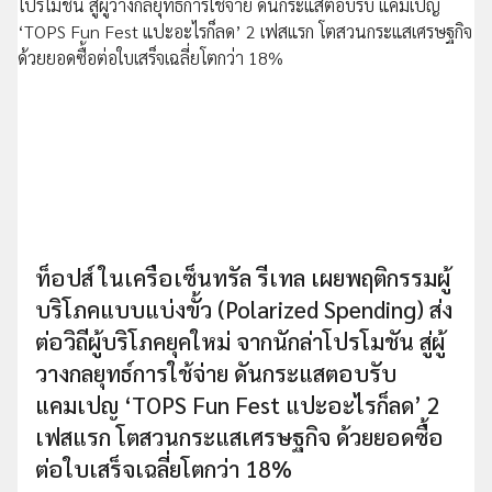
ท็อปส์ ในเครือเซ็นทรัล รีเทล เผยพฤติกรรมผู้
บริโภคแบบแบ่งขั้ว (Polarized Spending) ส่ง
ต่อวิถีผู้บริโภคยุคใหม่ จากนักล่าโปรโมชัน สู่ผู้
วางกลยุทธ์การใช้จ่าย ดันกระแสตอบรับ
แคมเปญ ‘TOPS Fun Fest แปะอะไรก็ลด’ 2
เฟสแรก โตสวนกระแสเศรษฐกิจ ด้วยยอดซื้อ
ต่อใบเสร็จเฉลี่ยโตกว่า 18%