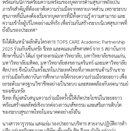
พร้อมกันนี้การเตรียมความพร้อมของบุคลากรด้านสุขภาพถือเป็น
ภารกิจสำคัญที่ต้องอาศัยความร่วมมือจากหลายภาคส่วน เพราะระบบ
สุขภาพที่มั่นคงต้องเริ่มจากบุคลากรที่มีทั้งความรู้ ความสามารถ และ
ความเข้าใจผู้บริโภคอย่างแท้จริง เพื่อร่วมกันสร้างระบบนิเวศสุขภาพที่
ยั่งยืนของประเทศ”
จึงได้เดินหน้าผลักดันโครงการ TOPS CARE Academic Partnership
2025 ร่วมกับเซ็นทรัล รีเทล และคณะเภสัชศาสตร์ จาก 5 สถาบันการ
ศึกษาชั้นนำ ได้แก่ จุฬาลงกรณ์มหาวิทยาลัย, มหาวิทยาลัยขอนแก่น,
มหาวิทยาลัยมหิดล, มหาวิทยาลัยสงขลานครินทร์ และมหาวิทยาลัย
ศิลปากร ซึ่งนับเป็นครั้งแรกในประเทศไทยที่ภาคเอกชนด้านร้านขาย
ยาร่วมมือกับสถาบันการศึกษาภายใต้กรอบความร่วมมือระยะยาว เพื่อ
ยกระดับมาตรฐานวิชาชีพอย่างเป็นระบบ และสอดคล้องกับเจตนารมย์
ของเซ็นทรัล
รีเทล ที่มุ่งสนับสนุนความร่วมมือครั้งนี้ให้เกิดประโยชน์ในระยะยาว
พร้อมสร้างผลลัพธ์เชิงบวกต่อวงการเภสัชกรรม และเสริมการเติบโต
ของระบบสุขภาพไทยในอนาคตอย่างยั่งยืน
นางสาวจารุวรรณ แสงแจ่ม รองประธานบริหาร สายงานปฏิบัติการค้า
ปลีก กลุ่มธุรกิจสุขภาพ บริษัท เซ็นทรัล ฟู้ด รีเทล จำกัด กล่าวว่า