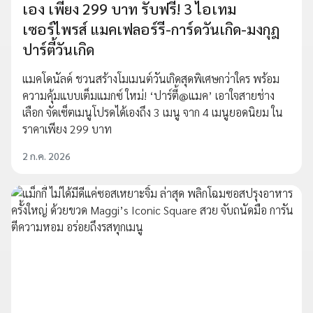
เอง เพียง 299 บาท รับฟรี! 3 ไอเทม
เซอร์ไพรส์ แมคเฟลอร์รี-การ์ดวันเกิด-มงกุฎ
ปาร์ตี้วันเกิด
แมคโดนัลด์ ชวนสร้างโมเมนต์วันเกิดสุดพิเศษกว่าใคร พร้อม
ความคุ้มแบบเต็มแมกซ์ ใหม่! ‘ปาร์ตี้@แมค’ เอาใจสายช่าง
เลือก จัดเซ็ตเมนูโปรดได้เองถึง 3 เมนู จาก 4 เมนูยอดนิยม ใน
ราคาเพียง 299 บาท
2 ก.ค. 2026