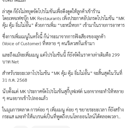
ล่าสุด ก็ยังไม่หยุดจัดโปรโมชันเพื่อดึงดูดให้ลูกค้าเข้าร้าน
โดยเพจเฟซบุ๊ก MK Restaurants เพิ่งประกาศอัปเกรดโปรโมชัน “MK
คุ้ม คุ้ม อิ่มไม่อั้น” ด้วยการเพิ่ม “บะหมี่หยก” เข้ามาในรายการอาหาร
ซึ่งการเพิ่มเมนูในครั้งนี้ ก็น่าจะมาจากการฟังเสียงของลูกค้า
(Voice of Customer) ที่หลาย ๆ คนรีเควสกันเข้ามา
และถึงแม้จะเพิ่มเมนู แต่โปรโมชันนี้ ก็ยังจัดในราคาเท่าเดิมคือ 299
บาท Net
สำหรับระยะเวลาโปรโมชัน “MK คุ้ม คุ้ม อิ่มไม่อั้น” จะสิ้นสุดในวันที่
31 ก.ค. 2568
นับตั้งแต่ MK ประกาศจัดโปรโมชันสุกี้บุฟเฟต์ นอกจากจะทำให้หลาย
ๆ คนอยากเข้าไปลองแล้ว
ในมุมการตลาด การค่อย ๆ เพิ่มเมนู ค่อย ๆ ขยายระยะเวลา ก็ยังสร้าง
กระแส และทำให้แบรนด์เป็นที่พูดถึงบนโลกออนไลน์ได้ตลอดเวลา..