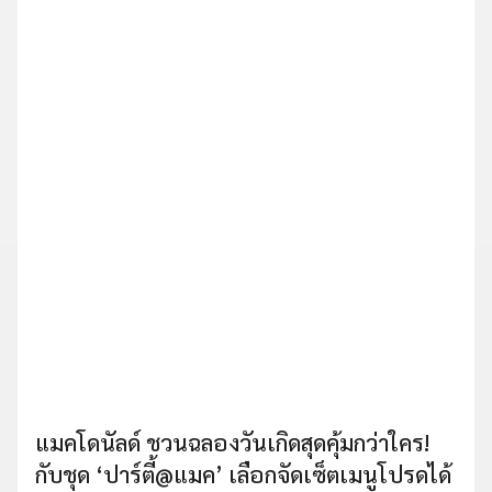
แมคโดนัลด์ ชวนฉลองวันเกิดสุดคุ้มกว่าใคร!
กับชุด ‘ปาร์ตี้@แมค’ เลือกจัดเซ็ตเมนูโปรดได้