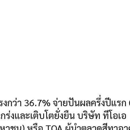
งกว่า 36.7% จ่ายปันผลครึ่งปีแรก
ร่งและเติบโตยั่งยืน บริษัท ทีโอเอ
(มหาชน) หรือ TOA ผู้นำตลาดสีทาอ