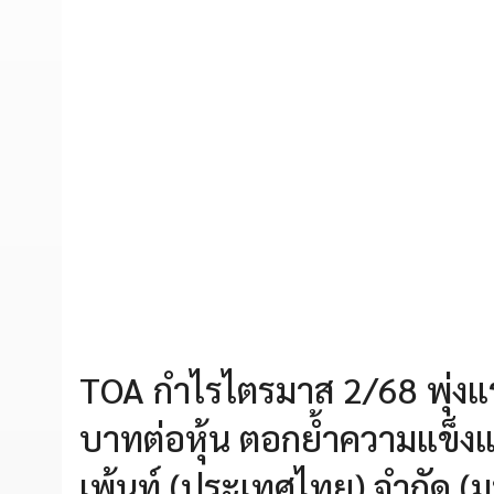
TOA กำไรไตรมาส 2/68 พุ่งแร
บาทต่อหุ้น ตอกย้ำความแข็งแก
เพ้นท์ (ประเทศไทย) จำกัด 