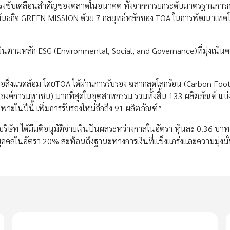
ป็นแรงขับเคลื่อนสำคัญของตลาดในอนาคต ทั้งจากการยกระดับมาตรฐานการก
กับพันธกิจ GREEN MISSION ด้วย 7 กลยุทธ์หลักของ TOA ในการพัฒนาเทค
่งยืนตามหลัก ESG (Environmental, Social, and Governance)ที่มุ่งเน้น
อสิ่งแวดล้อม โดยTOA ได้ผ่านการรับรอง ฉลากลดโลกร้อน (Carbon Foot
งค์การมหาชน) มากที่สุดในอุตสาหกรรม รวมทั้งสิ้น 133 ผลิตภัณฑ์ แบ่ง
ะในปีนี้ เพิ่มการรับรองใหม่อีกถึง 91 ผลิตภัณฑ์”
ารบริษัท ได้มีมติอนุมัติจ่ายเงินปันผลระหว่างกาลในอัตรา หุ้นละ 0.36 บา
ติบุคคลในอัตรา 20% สะท้อนถึงฐานะทางการเงินที่แข็งแกร่งและความมุ่งมั