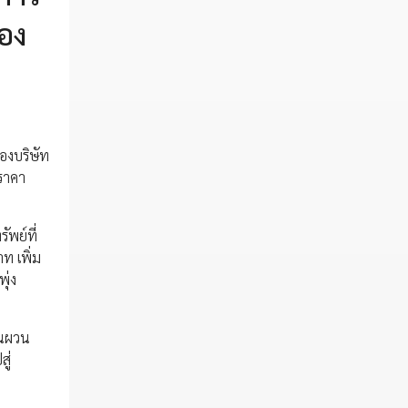
ของ
ของบริษัท
ราคา
พย์ที่
ท เพิ่ม
ุ่ง
ันผวน
ู่