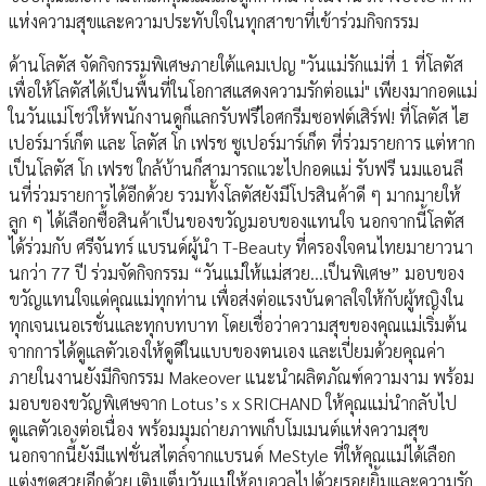
แห่งความสุขและความประทับใจในทุกสาขาที่เข้าร่วมกิจกรรม
ด้านโลตัส จัดกิจกรรมพิเศษภายใต้แคมเปญ "วันแม่รักแม่ที่ 1 ที่โลตัส
เพื่อให้โลตัสได้เป็นพื้นที่ในโอกาสแสดงความรักต่อแม่" เพียงมากอดแม่
ในวันแม่โชว์ให้พนักงานดูก็แลกรับฟรีไอศกรีมซอฟต์เสิร์ฟ! ที่โลตัส ไฮ
เปอร์มาร์เก็ต และ โลตัส โก เฟรช ซูเปอร์มาร์เก็ต ที่ร่วมรายการ แต่หาก
เป็นโลตัส โก เฟรช ใกล้บ้านก็สามารถแวะไปกอดแม่ รับฟรี นมแอนลี
นที่ร่วมรายการได้อีกด้วย รวมทั้งโลตัสยังมีโปรสินค้าดี ๆ มากมายให้
ลูก ๆ ได้เลือกซื้อสินค้าเป็นของขวัญมอบของแทนใจ นอกจากนี้โลตัส
ได้ร่วมกับ ศรีจันทร์ แบรนด์ผู้นำ T-Beauty ที่ครองใจคนไทยมายาวนา
นกว่า 77 ปี ร่วมจัดกิจกรรม “วันแม่ให้แม่สวย…เป็นพิเศษ” มอบของ
ขวัญแทนใจแด่คุณแม่ทุกท่าน เพื่อส่งต่อแรงบันดาลใจให้กับผู้หญิงใน
ทุกเจนเนอเรชั่นและทุกบทบาท โดยเชื่อว่าความสุขของคุณแม่เริ่มต้น
จากการได้ดูแลตัวเองให้ดูดีในแบบของตนเอง และเปี่ยมด้วยคุณค่า
ภายในงานยังมีกิจกรรม Makeover แนะนำผลิตภัณฑ์ความงาม พร้อม
มอบของขวัญพิเศษจาก Lotus’s x SRICHAND ให้คุณแม่นำกลับไป
ดูแลตัวเองต่อเนื่อง พร้อมมุมถ่ายภาพเก็บโมเมนต์แห่งความสุข
นอกจากนี้ยังมีแฟชั่นสไตล์จากแบรนด์ MeStyle ที่ให้คุณแม่ได้เลือก
แต่งชุดสวยอีกด้วย เติมเต็มวันแม่ให้อบอวลไปด้วยรอยยิ้มและความรัก