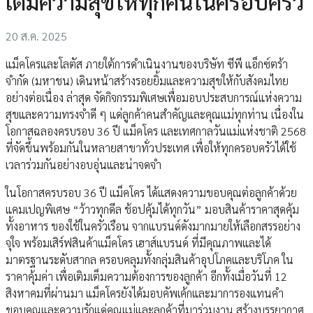
เต็มความสุขให้ทุกคนในครอบครัว
20 ส.ค. 2025
แม็คโครและโลตัส ภายใต้การดำเนินงานของบริษัท ซีพี แอ็กซ์ตร้า
จำกัด (มหาชน) เดินหน้าสร้างรอยยิ้มและความสุขให้กับสังคมไทย
อย่างต่อเนื่อง ล่าสุด จัดกิจกรรมพิเศษเพื่อมอบประสบการณ์แห่งความ
สุขและความทรงจำดี ๆ แด่ลูกค้าคนสำคัญและคุณแม่ทุกท่าน เนื่องใน
โอกาสฉลองครบรอบ 36 ปี แม็คโคร และเทศกาลวันแม่แห่งชาติ 2568
ที่จัดขึ้นพร้อมกันในหลายสาขาทั่วประเทศ เพื่อให้ทุกครอบครัวได้ใช้
เวลาร่วมกันอย่างอบอุ่นและน่าจดจำ
ในโอกาสครบรอบ 36 ปี แม็คโคร ได้แสดงความขอบคุณต่อลูกค้าด้วย
แคมเปญพิเศษ “ว้าวทุกดีล ช้อปคุ้มได้ทุกวัน” มอบสินค้าราคาสุดคุ้ม
ทั้งอาหาร ของใช้ในครัวเรือน จากแบรนด์ดังมากมายให้เลือกสรรอย่าง
จุใจ พร้อมเสิร์ฟสินค้าแม็คโคร เฮาส์แบรนด์ ที่มีคุณภาพและได้
มาตรฐานระดับสากล ครอบคลุมทั้งกลุ่มสินค้าอุปโภคและบริโภค ใน
ราคาคุ้มค่า เพื่อเติมเต็มความต้องการของลูกค้า อีกทั้งเมื่อวันที่ 12
สิงหาคมที่ผ่านมา แม็คโครยังได้มอบคัพเค้กและมาการองแทนคำ
ขอบคุณและความรักแด่คุณแม่และลูกค้าที่มาร่วมงาน สร้างบรรยากาศ