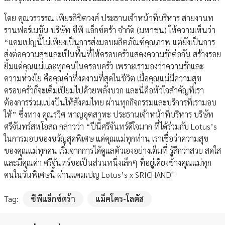
โดย คุณวรวรรณ เพียรลิขิตวงศ์ ประธานเจ้าหน้าที่บริหาร สายงานท
รานฟอร์เมชั่น บริษัท ซีพี แอ็กซ์ตร้า จำกัด (มหาชน) ให้ความเห็นว่า
“แคมเปญนี้ไม่เพียงเป็นการส่งมอบผลิตภัณฑ์คุณภาพ แต่ยังเป็นการ
ส่งต่อความสุขและเป็นพื้นที่ให้ครอบครัวแสดงความรักต่อกัน สร้างรอย
ยิ้มแด่คุณแม่และทุกคนในครอบครัว เพราะเรามองว่าความรักและ
ความห่วงใย คือคุณค่าที่งดงามที่สุดในชีวิต เมื่อคุณแม่มีความสุข
ครอบครัวก็จะเต็มเปี่ยมไปด้วยพลังบวก และนี่คือหัวใจสำคัญที่เรา
ต้องการร่วมแบ่งปันให้สังคมไทย ผ่านทุกกิจกรรมและบริการที่เรามอบ
ให้” ซึ่งทาง คุณรวิศ หาญอุตสาหะ ประธานเจ้าหน้าที่บริหาร บริษัท
ศรีจันทร์สหโอสถ กล่าวว่า “ปีนี้ศรีจันทร์ดีใจมาก ที่ได้ร่วมกับ Lotus’s
ในการมอบของขวัญสุดพิเศษ แด่คุณแม่ทุกท่าน เราเชื่อว่าความสุข
ของคุณแม่ทุกคน เริ่มจากการได้ดูแลตัวเองอย่างเต็มที่ รู้สึกว่าสวย สดใส
และมีคุณค่า ศรีจันทร์ขอเป็นส่วนหนึ่งเล็กๆ ที่อยู่เคียงข้างคุณแม่ทุก
คนในวันพิเศษนี้ ผ่านแคมเปญ Lotus’s x SRICHAND"
Tag:
ซีพีแอ็กซ์ตร้า
แม็คโคร-โลตัส