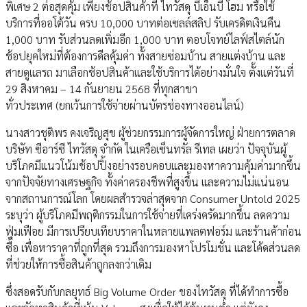
พิเศษ 2 ต่อสุดคุ้ม เพียงช้อปสินค้าที่ ไทวัสดุ บีเอ็นบี โฮม หรือใช้
บริการที่ออโต้วัน ครบ 10,000 บาทต่อเซลล์สลิป รับเครดิตเงินคืน
1,000 บาท รับส่วนลดเพิ่มอีก 1,000 บาท ตอบโจทย์ไลฟ์สไตล์นัก
ช้อปยุคใหม่ที่ต้องการดีลคุ้มค่า ทั้งสายซ่อมบ้าน สายแต่งบ้าน และ
สายดูแลรถ มาเลือกช้อปสินค้าและใช้บริการได้อย่างมั่นใจ ตั้งแต่วันที่
29 สิงหาคม – 14 กันยายน 2568 ที่ทุกสาขา
ทั่วประเทศ (ยกเว้นการใช้จ่ายผ่านบัตรช่องทางออนไลน์)
นางสาวชุติพร คงเจริญสุข ผู้ช่วยกรรมการผู้จัดการใหญ่ ฝ่ายการตลาด
บริษัท ซีอาร์ซี ไทวัสดุ จำกัด ในเครือเซ็นทรัล รีเทล เผยว่า ปัจจุบันผู้
บริโภคมีแนวโน้มช้อปปิ้งอย่างรอบคอบและมองหาความคุ้มค่ามากขึ้น
จากปัจจัยทางเศรษฐกิจ ทั้งค่าครองชีพที่สูงขึ้น และความไม่แน่นอน
จากสถานการณ์โลก โดยผลสำรวจล่าสุดจาก Consumer Untold 2025
ระบุว่า ผู้บริโภคมีพฤติกรรมในการใช้จ่ายที่เคร่งครัดมากขึ้น ลดความ
ฟุ่มเฟือย มีการเปรียบเทียบราคาในหลายแพลตฟอร์ม และร้านค้าก่อน
ซื้อ เพื่อหาราคาที่ถูกที่สุด รวมถึงการมองหาโปรโมชั่น และโค้ดส่วนลด
ที่ช่วยให้การซื้อสินค้าถูกลงกว่าเดิม
ซึ่งสอดรับกับกลยุทธ์ Big Volume Order ของไทวัสดุ ที่ได้ทำการซื้อ