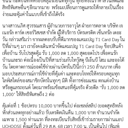
ชั้นนำระดับโลกที่ครอบคลุมรถยนต์ทุกรุ่น ทุกยี่ห้อในราคาส่วนลดและ
สิทธิพิเศษอื่นๆอีกมากมาย พร้อมเปลี่ยนการดูแลรถให้กลายเป็นเรื่อง
ง่ายและคุ้มค่าในแบบที่เข้าถึงได้จริง
นางสาวนภิศ สุวรรณสาร ผู้อำนวยการอาวุโส ฝ่ายการตลาด บริษัท เจ
เนอรัล คาร์ด เซอร์วิสเซส จำกัด ผู้ให้บริการ บัตรเครดิต เซ็นทรัล เดอะ
วัน กล่าวเสริมว่า จากผลตอบรับที่ดีมากของแคมเปญ T1 Card Day ใน
ปีที่ผ่านๆ มา เรายังคงเดินหน้าจัดแคมเปญ T1 Card Day ช็อปสินค้า
เพื่อบ้าน รับโปรสุดคุ้ม รับ 1,000 ลด 1,000 สุดยอดโปร เพื่อคนรัก
บ้านและรถ ต่อเนื่องเป็นปีที่สามร่วมกับไทวัสดุ บีเอ็นบี โฮม และออโต้
วัน โดยคาดการณ์ยอดใช้จ่ายผ่านบัตรในปีนี้กว่า 250 ล้านบาท เพื่อ
มอบประสบการณ์การใช้จ่ายที่คุ้มค่า และตอบโจทย์ให้ครอบคลุมทุก
ไลฟ์สไตล์ของสมาชิกบัตรในทุกๆ มิติ ทั้งการซ่อมแซม ตกแต่งบ้าน
หรือดูแลรถยนต์ โดยมาพร้อมข้อเสนอที่คุ้มจริง ด้วยดีล ‘รับ 1,000 ลด
1,000’ ให้สิทธิพิเศษถึง 2 ต่อ
คุ้มต่อที่ 1 ช้อปครบ 10,000 บาทขึ้นไป ต่อเซลล์สลิป (ยอดสุทธิหลัง
หักส่วนลดทุกอย่างแล้ว) รับเครดิตเงินคืน 1,000 บาท จำนวนจำกัด
เฉพาะ 1,500 ท่านแรก ที่ลงทะเบียนรับสิทธิ์เข้าร่วมรายการผ่านแอป
UCHOOSE ตั้งแต่วันที่ 29 ส.ค. 68 เวลา 7:00 น. เป็นต้นไป (พิมพ์