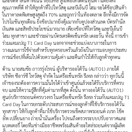
และจัดหาสินค้าที่เน้น Volume สูงเพื่อให้ได้ต้นทุนต่ำ แต่ยังคง
คุณภาพที่ดี ทำให้ลูกค้าที่ไปไทวัสดุ และบีเอ็นบี โฮม จะได้ช้อปสินค้า
ในราคาลดพิเศษสูงสุดถึง 70% และถูกกว่าในท้องตลาด อีกทั้งมีการจัด
โปรโมชันทุกเดือน ยิ่งช้อปมากยิ่งคุ้มมากกับคูปองส่วนลด บัตรกำนัล
เงินสด และสิทธิประโยชน์มากมาย เพียงช้อปที่ไทวัสดุ และบีเอ็นบี
โฮม ทุกสาขา และชำระผ่านบัตรเครดิตเซ็นทรัล เดอะวัน ทั้งนี้ การเข้า
ร่วมแคมเปญ T1 Card Day นอกจากจะช่วยแบ่งเบาภาระในการ
วางแผนการใช้จ่ายสำหรับทุกครอบครัวแล้วยังเป็นการมอบทุกประสบ
การณ์ช้อปที่เต็มไปด้วยความคุ้มค่า และคืนกำไรให้กับลูกค้าทุกคน
ด้าน นายสมชัย ถาวรรุ่งโรจน์ ผู้บริหารออโต้วัน (AUTO1) ภายใต้
บริษัท ซีอาร์ซี ไทวัสดุ จำกัด ในเครือเซ็นทรัล รีเทล กล่าวว่า ทุกวันนี้
เจ้าของรถต้องการความมั่นใจได้ว่าเข้าศูนย์แล้วจะได้รับบริการที่ครบ
จบ และให้ความรู้สึกที่คุ้มค่ามากที่สุด ดังนั้น ทางออโต้วัน (AUTO1)
ศูนย์บริการรถยนต์ครบวงจร ในเครือเซ็นทรัล รีเทล ร่วมกับแคมเปญ T1
Card Day ในการยกระดับประสบการณ์ของลูกค้าที่ใช้บริการออโต้วัน
ทุกสาขา ให้กับลูกค้าที่มาใช้บริการตรวจเช็คสภาพรถยนต์ เบรก โช้ค
อัพ เปลี่ยนยาง ถ่ายน้ำมันเครื่อง ไปจนถึงตรวจระบบปรับอากาศและ
แบตเตอรี่ โดยทีมช่างมืออาชีพพร้อมสินค้าอะไหล่รถยนต์จากผู้ผลิต