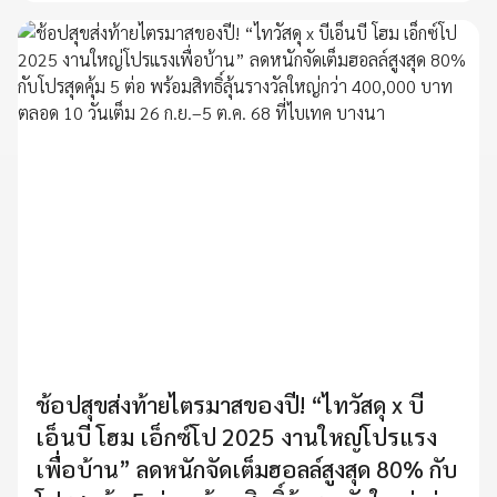
ช้อปสุขส่งท้ายไตรมาสของปี! “ไทวัสดุ x บี
เอ็นบี โฮม เอ็กซ์โป 2025 งานใหญ่โปรแรง
เพื่อบ้าน” ลดหนักจัดเต็มฮอลล์สูงสุด 80% กับ