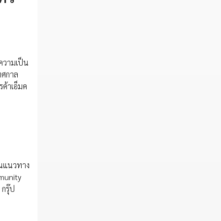
ะความเป็น
เทศกาล
ค้าเอ็มค
้อนแนวทาง
mmunity
กรุ๊ป