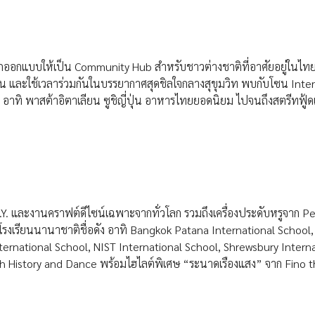
ูกออกแบบให้เป็น Community Hub สำหรับชาวต่างชาติที่อาศัยอยู่ในไ
และใช้เวลาร่วมกันในบรรยากาศสุดชิลใจกลางสุขุมวิท พบกับโซน Inter
าทิ พาสต้าอิตาเลียน ซูชิญี่ปุ่น อาหารไทยยอดนิยม ไปจนถึงสตรีทฟู้ด
.Y. และงานคราฟต์ดีไซน์เฉพาะจากทั่วโลก รวมถึงเครื่องประดับหรูจาก Pe
งเรียนนานาชาติชื่อดัง อาทิ Bangkok Patana International School,
ernational School, NIST International School, Shrewsbury Interna
istory and Dance พร้อมไฮไลต์พิเศษ “ระนาดเรืองแสง” จาก Fino 