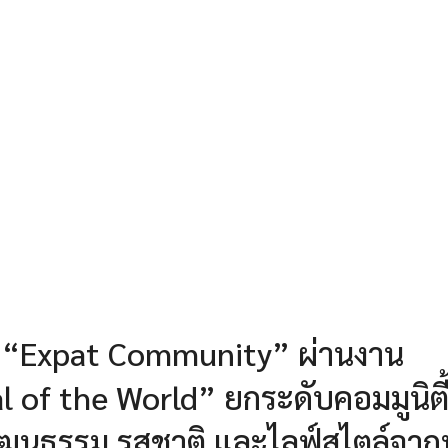
าง “Expat Community” ผ่านงาน
l of the World” ยกระดับคอมมูนิตี
ฒนธรรม รสชาติ และไลฟ์สไตล์จากท