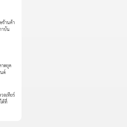
ษร้านค้า
ถาบัน
ลาดยุค
นด์
วอเทียร์
้ที่