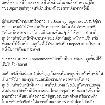
เฉดสี ดอกเยอบีร่า และดอกเดซี่ เพื่อเป็นตัวแทนสื่อสารความรู้สึก
“ขอบคุณ” ลูกค้าทุกคนที่เป็นส่วนหนึ่งของการเดินทางครั้งนี้
คู่ค้าและพนักงานแชร์เรื่องราว The Journey Together: แบรนด์คู่ค้า
หลายแบรนด์ยังได้ร่วมแชร์เรื่องราวความเติบโต ตั้งแต่สาขาแรกที่
“เซ็นทรัล ลาดพร้าว” ไปจนถึงแบรนด์ใหม่ๆ ที่กำลังขยายสาขาที่
ศูนย์การค้าเซ็นทรัลทั่วประเทศ ขณะเดียวกันกลุ่มพนักงานเซ็นทรัล
พัฒนายังได้แชร์ความภูมิใจที่ได้ทำงานที่สร้าง Impact และเป็นส่วน
หนึ่งในการพัฒนาประเทศ
‘Better Futures’ Commitment: วิสัยทัศน์ในการพัฒนาทุกพื้นที่ให้
เต็มไปด้วยโอกาส
สะท้อนวิสัยทัศน์และคำมั่นสัญญาในการพัฒนาศูนย์การค้าเซ็นทรัลให้
เป็น “หัวใจ” ของทุกย่านและเมืองผ่านภาพวาดลายเส้นของ
ศูนย์การค้าเซ็นทรัลทั้ง 44 สาขาทั่วประเทศ ร้อยเรียงเรื่องราวและจุด
เริ่มต้นของวิสัยทัศน์ให้การพัฒนาโครงการยุคต่างๆ ตั้งแต่ “เซ็นทรัล
ลาดพร้าว” ต้นแบบโครงการมิกซ์ยูสของประเทศไทย หรือการพลิก
โฉม “เซ็นทรัลเวิลด์” ให้กลายเป็นแลนด์มาร์กระดับโลก ไปจนถึง