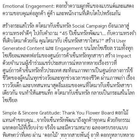
Emotional Engagement: ตอกย้ำความผูกพันของแบรนด์และแสดง
ความขอบคุณต่อลูกค้า คู่ค้า และพนักงานที่เติบโตไปพร้อมกัน
สร้างกระแสไวรัล #โตมากับเซ็นทรัล Social Campaign ย้อนเวลาสู่
ความทรงจำดีๆ ไปกับคำถาม “45 ปีเซ็นทรัลพัฒนา… กับความทรงจำ
ที่เติบโตมาด้วยกัน คุณโตมากับ เซ็นทรัลสาขาไหน?” สร้าง User
Generated Content และ Engagement บนโลกโซเชียล รวมทั้งทุก
โซเชียลแพลตฟอร์มของศูนย์การค้าเซ็นทรัลทุกสาขา สร้าง Impact
ด้วยจำนวนผู้เข้าร่วมแชร์ประสบการณ์หลากหลายเรื่องราวที่
ศูนย์การค้าเซ็นทรัลทั่วประเทศ สะท้อนภาพการเป็นศูนย์กลางการใช้
ชีวิตของผู้คนในทุกช่วงวัยและทุกช่วงเวลาของชีวิต ผ่านภาพเก่า เรื่อง
ราววัยเด็ก และบทสนทนาสุดอิ่มเอมของคนที่โตมากับเซ็นทรัลสาขา
เดียวกัน จนทำให้แฮชแท็ก #โตมากับเซ็นทรัล กลายเป็นกระแสในโลก
โซเชียล
Simple & Sincere Gratitude: Thank You Flower Board ดอกไม้
แทนคำขอบคุณ...จากใจเซ็นทรัลพัฒนาถึงลูกค้าทุกคน ด้วยกิจกรรม
แจกดอกไม้ที่เรียบง่าย จริงใจ และมีความหมาย ฉลองครบรอบแบบ
พิเศษกว่าที่เคย ผ่าน ‘ดอกไม้’ หลากสายพันธุ์ อาทิ ดอกกุหลาบหลาย