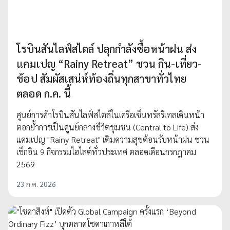
โรบินสันไลฟ์สไตล์ ปลุกกำลังซื้อหน้าฝน ส่ง
แคมเปญ “Rainy Retreat” ชวน กิน-เที่ยว-
ช้อป สัมผัสเสน่ห์ท้องถิ่นทุกสาขาทั่วไทย
ตลอด ก.ค. นี้
ศูนย์การค้าโรบินสันไลฟ์สไตล์ในเครือเซ็นทรัลรีเทลเดินหน้า
ตอกย้ำการเป็นศูนย์กลางชีวิตชุมชน (Central to Life) ส่ง
แคมเปญ "Rainy Retreat" เติมความสุขต้อนรับหน้าฝน ชวน
เช็กอิน 9 กิจกรรมไฮไลต์ทั่วประเทศ ตลอดเดือนกรกฎาคม
2569
23 ก.ค. 2026