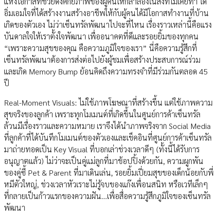
แห่งโอกาสที่ช่วยดึงศักยภาพของผู้คนให้กล้าลองในสิ่งที่ไม่เคยทำ ได้
อิ่มเอมใจที่ได้สร้างงานสร้างอาชีพให้กับผู้คนได้มีโอกาสทำงานที่บ้าน
เกิดของตัวเอง ไม่ว่าเซ็นทรัลพัฒนาไปจะที่ไหน เรื่องราวเหล่านี้คือแรง
บันดาลใจให้เราตั้งใจพัฒนา เพื่ออนาคตที่ดีและรอยยิ้มของทุกคน
“เพราะความสุขของคุณ คือความภูมิใจของเรา” นี่คือความรู้สึกที่
เซ็นทรัลพัฒนาต้องการส่งต่อไปยังผู้ชมเพื่อสร้างประสบการณ์ร่วม
และเกิด Memory Bump ย้อนคิดถึงความทรงจำที่มีร่วมกันตลอด 45
ปี
Real-Moment Visuals: ไม่ใช้ภาพโฆษณาที่สร้างขึ้น แต่ใช้ภาพความ
สุขจริงของลูกค้า เพราะทุกโมเมนต์ที่เกิดขึ้นในศูนย์การค้าเซ็นทรัล
ล้วนมีเรื่องราวและความหมาย เราจึงได้นำภาพจริงจาก Social Media
ที่ลูกค้าที่ได้บันทึกโมเมนต์ของตัวเองและเช็คอินที่ศูนย์การค้าเซ็นทรัล
มาถ่ายทอดเป็น Key Visual ที่บอกเล่าช่วงเวลาดีๆ (ทั้งนี้ได้รับการ
อนุญาตแล้ว) ไม่ว่าจะเป็นคู่แม่ลูกที่มาช้อปปิ้งด้วยกัน, ความผูกพัน
ของคู่ซี้ Pet & Parent ที่มาเดินเล่น, รอยยิ้มเปี่ยมสุขของเด็กน้อยกับพี่
หมีตัวใหญ่, ช่วงเวลาหัวเราะไม่รู้จบของแก๊งเพื่อนสนิท หรือเวทีเล็กๆ
ที่กลายเป็นก้าวแรกของความฝัน...เพื่อสื่อความรู้สึกภูมิใจของเซ็นทรัล
พัฒนา