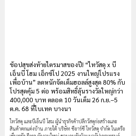
ช้อปสุขส่งท้ายไตรมาสของปี! “ไทวัสดุ x บี
เอ็นบี โฮม เอ็กซ์โป 2025 งานใหญ่โปรแรง
เพื่อบ้าน” ลดหนักจัดเต็มฮอลล์สูงสุด 80% กับ
โปรสุดคุ้ม 5 ต่อ พร้อมสิทธิ์ลุ้นรางวัลใหญ่กว่า
400,000 บาท ตลอด 10 วันเต็ม 26 ก.ย.–5
ต.ค. 68 ที่ไบเทค บางนา
ไทวัสดุ และบีเอ็นบี โฮม ผู้นำธุรกิจค้าปลีกวัสดุก่อสร้างและ
สินค้าตกแต่งบ้าน ภายใต้ บริษัท ซีอาร์ซี ไทวัสดุ จำกัด ในเครือ
เซ็นทรัล รีเทล จัดงานใหญ่ ชวนคนรักบ้านมาอัปเดตเทรนด์