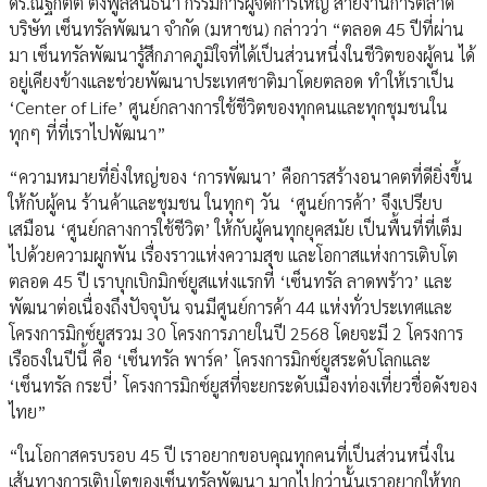
ดร.ณัฐกิตติ์ ตั้งพูลสินธนา กรรมการผู้จัดการใหญ่ สายงานการตลาด
บริษัท เซ็นทรัลพัฒนา จำกัด (มหาชน) กล่าวว่า “ตลอด 45 ปีที่ผ่าน
มา เซ็นทรัลพัฒนารู้สึกภาคภูมิใจที่ได้เป็นส่วนหนึ่งในชีวิตของผู้คน ได้
อยู่เคียงข้างและช่วยพัฒนาประเทศชาติมาโดยตลอด ทำให้เราเป็น
‘Center of Life’ ศูนย์กลางการใช้ชีวิตของทุกคนและทุกชุมชนใน
ทุกๆ ที่ที่เราไปพัฒนา”
“ความหมายที่ยิ่งใหญ่ของ ‘การพัฒนา’ คือการสร้างอนาคตที่ดียิ่งขึ้น
ให้กับผู้คน ร้านค้าและชุมชน ในทุกๆ วัน ‘ศูนย์การค้า’ จึงเปรียบ
เสมือน ‘ศูนย์กลางการใช้ชีวิต’ ให้กับผู้คนทุกยุคสมัย เป็นพื้นที่ที่เต็ม
ไปด้วยความผูกพัน เรื่องราวแห่งความสุข และโอกาสแห่งการเติบโต
ตลอด 45 ปี เราบุกเบิกมิกซ์ยูสแห่งแรกที่ ‘เซ็นทรัล ลาดพร้าว’ และ
พัฒนาต่อเนื่องถึงปัจจุบัน จนมีศูนย์การค้า 44 แห่งทั่วประเทศและ
โครงการมิกซ์ยูสรวม 30 โครงการภายในปี 2568 โดยจะมี 2 โครงการ
เรือธงในปีนี้ คือ ‘เซ็นทรัล พาร์ค’ โครงการมิกซ์ยูสระดับโลกและ
‘เซ็นทรัล กระบี่’ โครงการมิกซ์ยูสที่จะยกระดับเมืองท่องเที่ยวชื่อดังของ
ไทย”
“ในโอกาสครบรอบ 45 ปี เราอยากขอบคุณทุกคนที่เป็นส่วนหนึ่งใน
เส้นทางการเติบโตของเซ็นทรัลพัฒนา มากไปกว่านั้นเราอยากให้ทุก