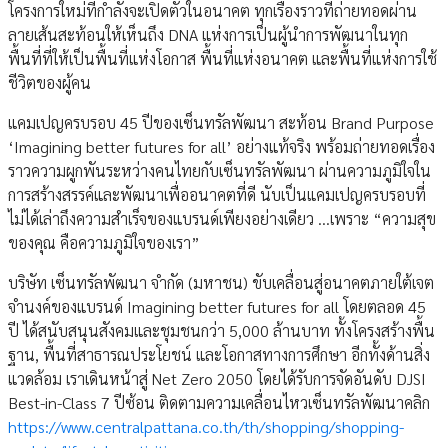
โครงการใหม่ที่กำลังจะเปิดตัวในอนาคต ทุกเรื่องราวที่ถ่ายทอดผ่าน
ลายเส้นสะท้อนให้เห็นถึง DNA แห่งการเป็นผู้นำการพัฒนาในทุก
พื้นที่ที่ให้เป็นพื้นที่แห่งโอกาส พื้นที่แห่งอนาคต และพื้นที่แห่งการใช้
ชีวิตของผู้คน
แคมเปญครบรอบ 45 ปีของเซ็นทรัลพัฒนา สะท้อน Brand Purpose
‘Imagining better futures for all’ อย่างแท้จริง พร้อมถ่ายทอดเรื่อง
ราวความผูกพันระหว่างคนไทยกับเซ็นทรัลพัฒนา ผ่านความภูมิใจใน
การสร้างสรรค์และพัฒนาเพื่ออนาคตที่ดี นับเป็นแคมเปญครบรอบที่
ไม่ได้เล่าถึงความสำเร็จของแบรนด์เพียงอย่างเดียว …เพราะ “ความสุข
ของคุณ คือความภูมิใจของเรา”
บริษัท เซ็นทรัลพัฒนา จำกัด (มหาชน) ขับเคลื่อนสู่อนาคตภายใต้เจต
จำนงค์ของแบรนด์ Imagining better futures for all โดยตลอด 45
ปี ได้สนับสนุนสังคมและชุมชนกว่า 5,000 ล้านบาท ทั้งโครงสร้างพื้น
ฐาน, พื้นที่สาธารณประโยชน์ และโอกาสทางการศึกษา อีกทั้งด้านสิ่ง
แวดล้อม เราเดินหน้าสู่ Net Zero 2050 โดยได้รับการจัดอันดับ DJSI
Best-in-Class 7 ปีซ้อน ติดตามความเคลื่อนไหวเซ็นทรัลพัฒนาคลิก
https://www.centralpattana.co.th/th/shopping/shopping-