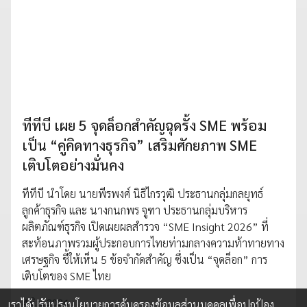
ทีทีบี เผย 5 จุดล็อกสำคัญฉุดรั้ง SME พร้อม
เป็น “คู่คิดทางธุรกิจ” เสริมศักยภาพ SME
เติบโตอย่างมั่นคง
ทีทีบี นำโดย นายพีรพงศ์ นิธิไกรวุฒิ ประธานกลุ่มกลยุทธ์
ลูกค้าธุรกิจ และ นางกนกพร จูฑา ประธานกลุ่มบริหาร
ผลิตภัณฑ์ธุรกิจ เปิดเผยผลสำรวจ “SME Insight 2026” ที่
สะท้อนภาพรวมผู้ประกอบการไทยท่ามกลางความท้าทายทาง
เศรษฐกิจ ชี้ให้เห็น 5 ข้อจำกัดสำคัญ ซึ่งเป็น “จุดล็อก” การ
เติบโตของ SME ไทย
4 มิ.ย. 2026
เราได้ปรับปรุงนโยบายการคุ้มครองข้อมูลส่วนบุคคลเพื่อปกป้อง