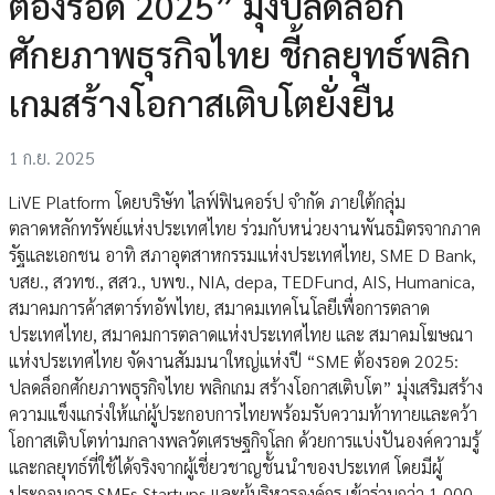
ต้องรอด 2025” มุ่งปลดล็อก
ศักยภาพธุรกิจไทย ชี้กลยุทธ์พลิก
เกมสร้างโอกาสเติบโตยั่งยืน
1 ก.ย. 2025
LiVE Platform โดยบริษัท ไลฟ์ฟินคอร์ป จำกัด ภายใต้กลุ่ม
ตลาดหลักทรัพย์แห่งประเทศไทย ร่วมกับหน่วยงานพันธมิตรจากภาค
รัฐและเอกชน อาทิ สภาอุตสาหกรรมแห่งประเทศไทย, SME D Bank,
บสย., สวทช., สสว., บพข., NIA, depa, TEDFund, AIS, Humanica,
สมาคมการค้าสตาร์ทอัพไทย, สมาคมเทคโนโลยีเพื่อการตลาด
ประเทศไทย, สมาคมการตลาดแห่งประเทศไทย และ สมาคมโฆษณา
แห่งประเทศไทย จัดงานสัมมนาใหญ่แห่งปี “SME ต้องรอด 2025:
ปลดล็อกศักยภาพธุรกิจไทย พลิกเกม สร้างโอกาสเติบโต” มุ่งเสริมสร้าง
ความแข็งแกร่งให้แก่ผู้ประกอบการไทยพร้อมรับความท้าทายและคว้า
โอกาสเติบโตท่ามกลางพลวัตเศรษฐกิจโลก ด้วยการแบ่งปันองค์ความรู้
และกลยุทธ์ที่ใช้ได้จริงจากผู้เชี่ยวชาญชั้นนำของประเทศ โดยมีผู้
ประกอบการ SMEs Startups และผู้บริหารองค์กร เข้าร่วมกว่า 1,000