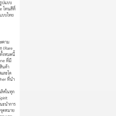
อรูปแบบ
e โทนสีที่
าศแบบไทย
เศษตาม
าก (Rare
ั้งหมดนี้
e ที่มี
สินค้า
ีสและโค
her ที่นำ
เลิศในทุก
pirit
ยแนะนำการ
n จุดหมาย