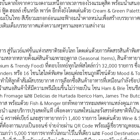
ีแรงบันดาลใจจากความงดงามเหนือกาลเวลาของโรงแรมดุสิต พร้อมนำเสน
 ฟู้ด ฮอลล์ เซ็นทรัล พาร์ค อีกทั้งยังโดดเด่นด้วย Cream & Green Palett
้าความเป็นไทย สีเขียวมะกอกอ่อนและฟ้าอมน้ำตาลหม่นเพื่อสร้างบรรยาก
วยเติมเต็มบรรยากาศแห่งความหรูหราและความสง่างาม
ร สู่รันเวย์แฟชั่นแห่งรสชาติระดับโลก โดดเด่นด้วยการคัดสรรสินค้าพิ
ความหลากหลายตั้งแต่สินค้าเฉพาะฤดูกาล (Seasonal Items), สินค้าหาย
m & Trendy Food) ที่ตอบโจทย์ทุกไลฟ์สไตล์กว่า 32,000 รายการ ซึ่งท
onders หรือ 16 โซนไฮไลต์พิเศษ โดยแต่ละโซนถูกดีไซน์ด้วย Mood & Ton
ำให้ลูกค้าสัมผัสบรรยากาศ การเลือกซื้อสินค้าอาหารที่เหมือนกำลังช้อป
ำเสนอสินค้าให้มีความพรีเมียมขึ้นไม่ว่าจะเป็น โซน Ham & Brie โซนช
rench Fromage และ Delicias de Hurtada Iberico Ham, James The Butc
ด์คลาส พร้อมด้วย Fish & Monger ยกทัพอาหารทะเลสดจากแหล่งคุณภาพ
ำ และบริการปรุงสดทันที เพื่อคงความสดใหม่และรังสรรค์รสชาติที่เป็น
 คราฟต์เบียร์ และสุราหายากกว่า 1,400 รายการ โดดเด่นด้วย Wine & S
าณที่ต้องการแบบเป็นออนซ์ จ่ายง่ายผ่าน QR Code พร้อมผู้เชี่ยวชาญคอ
วมกว่า 5,000 รายการจากทั่วโลกมาไว้ในที่เดียว และ Food Destinatio