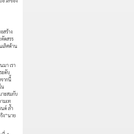
มอบอวลของ
่อสร้าง
ะคัดสรร
นเลิศด้าน
่านมา เรา
ระดับ
บจากนี้
นใน
หมาะสมกับ
 ตามเท
นด์ ล้ำ
จริง”นาย