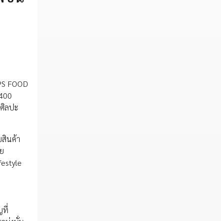
TOPS FOOD
,400
บศิลปะ
บสินค้า
าย
festyle
ที่