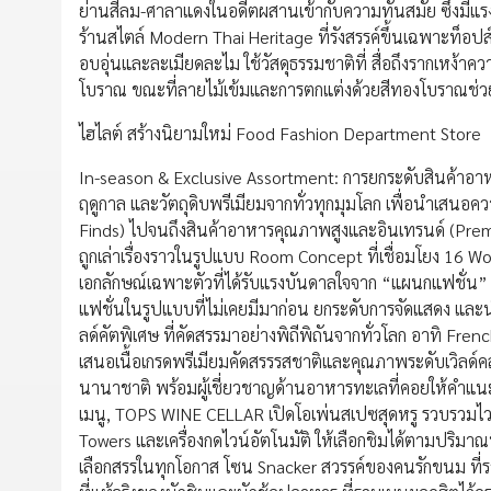
ย่านสีลม-ศาลาแดงในอดีตผสานเข้ากับความทันสมัย ซึ่งม
ร้านสไตล์ Modern Thai Heritage ที่รังสรรค์ขึ้นเฉพาะท็อปส์
อบอุ่นและละเมียดละไม ใช้วัสดุธรรมชาติที่ สื่อถึงรากเหง
โบราณ ขณะที่ลายไม้เข้มและการตกแต่งด้วยสีทองโบราณช่
ไฮไลต์ สร้างนิยามใหม่ Food Fashion Department Store
In-season & Exclusive Assortment: การยกระดับสินค้าอาหา
ฤดูกาล และวัตถุดิบพรีเมียมจากทั่วทุกมุมโลก เพื่อนำเสนอ
Finds) ไปจนถึงสินค้าอาหารคุณภาพสูงและอินเทรนด์ (Premiu
ถูกเล่าเรื่องราวในรูปแบบ Room Concept ที่เชื่อมโยง 16 W
เอกลักษณ์เฉพาะตัวที่ได้รับแรงบันดาลใจจาก “แผนกแฟชั่น” ท
แฟชั่นในรูปแบบที่ไม่เคยมีมาก่อน ยกระดับการจัดแสดง และน
ลด์คัตพิเศษ ที่คัดสรรมาอย่างพิถีพิถันจากทั่วโลก อาทิ F
เสนอเนื้อเกรดพรีเมียมคัดสรรรสชาติและคุณภาพระดับเวิล
นานาชาติ พร้อมผู้เชี่ยวชาญด้านอาหารทะเลที่คอยให้คำแนะน
เมนู, TOPS WINE CELLAR เปิดโอเพ่นสเปซสุดหรู รวบรวมไวน์
Towers และเครื่องกดไวน์อัตโนมัติ ให้เลือกชิมได้ตามปริม
เลือกสรรในทุกโอกาส โซน Snacker สวรรค์ของคนรักขนม ที่ร