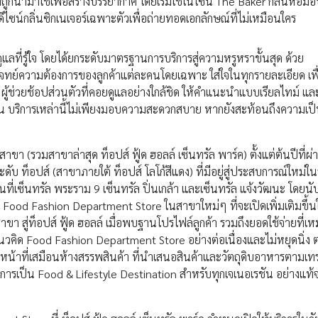
กที่ถูกนำมาใช้เพื่อสร้างบรรยากาศ โดยเริ่มใช้ในโซน The Baker กลิ่นหอ
ีไซน์กลิ่นซิกเนเจอร์เฉพาะตัวเพื่อถ่ายทอดเอกลักษณ์ที่ไม่เหมือนใคร
แลที่รู้ใจ โดยได้ยกระดับมาตรฐานการบริการสู่ความหรูหราขั้นสุด ด้วย
จทย์ความต้องการของลูกค้าแต่ละคนโดยเฉพาะ ใส่ใจในทุกรายละเอียด เพื
ผู้ช่วยช้อปส่วนตัวที่คอยดูแลอย่างใกล้ชิด ให้คำแนะนำแบบเรียลไทม์ แล
น บริการเหล่านี้ไม่เพียงมอบความสะดวกสบาย หากยังสะท้อนถึงความเป็
าขา (รวมสาขาล่าสุด ท็อปส์ ฟู้ด ฮอลล์ เซ็นทรัล พาร์ค) ตั้งแต่ต้นปีที่ผ
 ท็อปส์ (สาขาภายใต้ ท็อปส์ โลโก้สีแดง) ที่มีอยู่สู่ประสบการณ์ใหม่ใน
เป็นที่เซ็นทรัล พระราม 9 เซ็นทรัล ปิ่นเกล้า และเซ็นทรัล แจ้งวัฒนะ โดยนั
ด Food Fashion Department Store ในสาขาใหม่ๆ ที่จะเปิดเพิ่มเติมขึ้
 สู่ท็อปส์ ฟู้ด ฮอลล์ เมื่อพบฐานโปรไฟล์ลูกค้า รวมถึงยอดใช้จ่ายที่เ
นวคิด Food Fashion Department Store อย่างต่อเนื่องและไม่หยุดนิ่ง
้ทำหน้าที่เสมือนห้างสรรพสินค้า ที่นำเสนอสินค้าและวัตถุดิบอาหารตามเทร
ู่การเป็น Food & Lifestyle Destination สำหรับทุกเจเนอเรชัน อย่างแท้