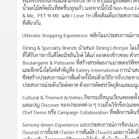
ที่แท้จริงของนักชิมและนักช้อปอาหาร ที่รวมเมนูยอดฮิตไว้คร
น้ำผลไม้สกัดเย็นที่สดชื่นทุกแก้ว นอกจากนี้ยังมี Non-food
& Me, PET 'N ME และ I Love TH เพื่อเติมเต็มประสบการณ์ก
ที่เดียวกัน
Ultimate Shopping Experience: พลิกโฉมประสบการณ์การ
Dining & Specialty Brands นำเสนอ Dining Lifestyle โฉม
ที่ได้รับการการันตีโดยมิชลินไกด์ ได้แก่ อองตองข้าวซอย ต
Boulangerie & Patisserie ที่สร้างสรรค์ผลงานมาสเตอร์พีซขอ
และอีกหนึ่งไฮไลต์สำคัญคือ Eatery International การนำเส
ซีฟสร้างประสบการณ์การดื่มด่ำครั้งใหม่ด้วยวิถีการรับประ
ประสบการณ์ระดับเวิลด์คลาส ด้วยการคัดสรรวัตถุดิบและเมนูเอ็ก
Cultural & Themed Activities กิจกรรมที่หมุนเวียนตลอดทั้ง
แคมเปญ Discover ของประเทศต่าง ๆ รวมถึงเวิร์กช็อปและคลาส
Chef Demo หรือ Campaign Collaboration ที่พลิกการเดินช้
Sensory-driven Experience มอบประสบการณ์การช้อปแบบ Imm
(Sound) การลิ้มรส (Taste) การสัมผัส (Touch) และการได้กลิ่