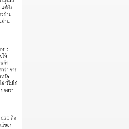
มุ่งมั่น
 แต่ยัง
าวข้าม
นย่าน
อาหาร
บให้
ินค้า
ราว่า การ
นทรัล
 นี่ไม่ใช่
้าของเรา
e CBD ติด
ษณ์ของ