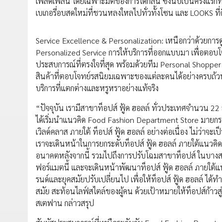
เพลิดเพลิน โดยเฉพาะมิติของการได้กลิ่น ซึ่งนับเป็นครั้งแร
เบเกอรี่อบสดใหม่ที่ชวนหลงใหลไปทั่วทั้งโซน และ LOOKS ที่ด
Service Excellence & Personalization: เหนือกว่าด้วยการดู
Personalized Service การให้บริการที่ออกแบบมา เพื่อตอบโ
ประสบการณ์ที่ตรงใจที่สุด พร้อมด้วยทีม Personal Shopper 
สินค้าที่ตอบโจทย์รสนิยมเฉพาะของแต่ละคนได้อย่างครบถ้ว
บริการที่แตกต่างและหรูหราอย่างแท้จริง
“ปัจจุบัน เรามีสาขาท็อปส์ ฟู้ด ฮอลล์ ทั่วประเทศจำนวน 22 ส
ได้เริ่มนำแนวคิด Food Fashion Department Store มายกระดับ
เวิลด์คลาส ภายใต้ ท็อปส์ ฟู้ด ฮอลล์ อย่างต่อเนื่อง ไม่ว่าจะ
เราจะเดินหน้าในการยกระดับท็อปส์ ฟู้ด ฮอลล์ ภายใต้แนวคิ
อนาคตหลังจากนี้ รวมไปถึงการปรับโฉมสาขาท็อปส์ ในบางสาขา
ฟอร์แมตนี้ และจะเดินหน้าพัฒนาท็อปส์ ฟู้ด ฮอลล์ ภายใต้แ
รนด์และยุคสมัยปรับเปลี่ยนไป เพื่อให้ท็อปส์ ฟู้ด ฮอลล์ ได
สมัย สะท้อนไลฟ์สไตล์ของผู้คน ด้วยเป้าหมายให้ท็อปส์ก้าวส
สเตฟาน กล่าวสรุป