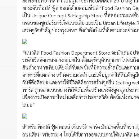
สะท้อนบทบาทความเป็นผู้นำของท็อปส์ตลอด 29 ปี ในฐานะฟู้ดร
ยกระดับท็อปส์ ฟู้ด ฮอลล์ด้วยคอนเซ็ปต์ ‘Food Fashion Depa
เป็น Unique Concept & Flagship Store ที่หลอมรวมแฟชั่น
กรอบของซูเปอร์มาร์เก็ตแบบเดิม และเป็น Urban Lifestyle R
เศรษฐกิจสำคัญของกรุงเทพฯ ซึ่งกำลังเป็นที่จับตามองอย่าง
“แนวคิด Food Fashion Department Store จะนำเสนอประสบ
ระดับเวิลด์คลาสอย่างกลมกลืน ตั้งแต่วัตถุดิบหายาก ไปจนถ
สินค้าอาหารเทียบเคียงได้กับแฟชั่นที่มีความล้ำสมัยและตาม
อาหารที่แตกต่าง สร้างความจดจำ และเพิ่มมูลค่าให้สินค้าดู
กินดีคือศิลปะ และการใช้ชีวิตดีคือการสร้างจุดยืน (Eating wel
พาร์ค ถูกออกแบบอย่างพิถีพิถันเพื่อสร้างแรงดึงดูด จุดประกาย
เพียงการเปิดสาขาใหม่ แต่คือการประกาศวิสัยทัศน์แห่งอนาคตขอ
เสมอ”
สำหรับ ท็อปส์ ฟู้ด ฮอลล์ เซ็นทรัล พาร์ค มีขนาดพื้นที่กว่
ถนนสีลม-พระราม 4 โดยได้รับการออกแบบภายใต้แนวคิด Mod