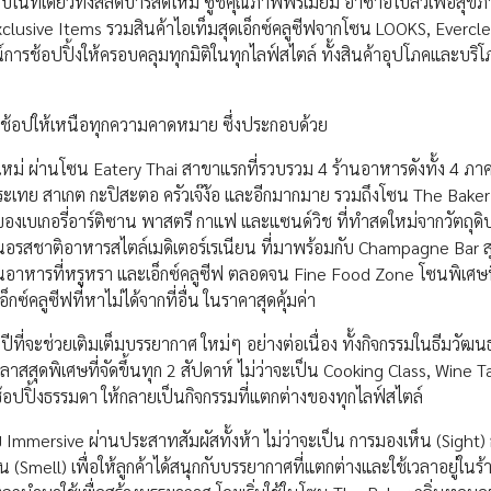
บในที่เดียวทั้งสลัดบาร์สดใหม่ ซูชิคุณภาพพรีเมียม อาซาอิโบลว์เพื่อสุ
 Exclusive Items รวมสินค้าไอเท็มสุดเอ็กซ์คลูซีฟจากโซน LOOKS, Evercl
ารช้อปปิ้งให้ครอบคลุมทุกมิติในทุกไลฟ์สไตล์ ทั้งสินค้าอุปโภคและบริ
ช้อปให้เหนือทุกความคาดหมาย ซึ่งประกอบด้วย
ใหม่ ผ่านโซน Eatery Thai สาขาแรกที่รวบรวม 4 ร้านอาหารดังทั้ง 4 ภ
ำกระเทย สาเกต กะปิสะตอ ครัวเจ๊ง้อ และอีกมากมาย รวมถึงโซน The Baker
งเบเกอรี่อาร์ติซาน พาสตรี กาแฟ และแซนด์วิช ที่ทำสดใหม่จากวัตถุดิบที่
นอรสชาติอาหารสไตล์เมดิเตอร์เรเนียน ที่มาพร้อมกับ Champagne Bar สุด
ทานอาหารที่หรูหรา และเอ็กซ์คลูซีฟ ตลอดจน Fine Food Zone โซนพิเศษท
ซ์คลูซีฟที่หาไม่ได้จากที่อื่น ในราคาสุดคุ้มค่า
ปีที่จะช่วยเติมเต็มบรรยากาศ ใหม่ๆ อย่างต่อเนื่อง ทั้งกิจกรรมในธีมวัฒ
สุดพิเศษที่จัดขึ้นทุก 2 สัปดาห์ ไม่ว่าจะเป็น Cooking Class, Wine T
อปปิ้งธรรมดา ให้กลายเป็นกิจกรรมที่แตกต่างของทุกไลฟ์สไตล์
ersive ผ่านประสาทสัมผัสทั้งห้า ไม่ว่าจะเป็น การมองเห็น (Sight) 
น (Smell) เพื่อให้ลูกค้าได้สนุกกับบรรยากาศที่แตกต่างและใช้เวลาอยู่ในร้