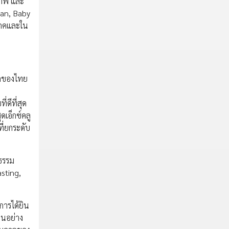
ขภาพ และ
ean, Baby
โภคและใน
าคของไทย
ดีที่สุด
เอ็กซ์คลู
ี่ยกระดับ
นธรรม
asting,
การได้ยิน
านอย่าง