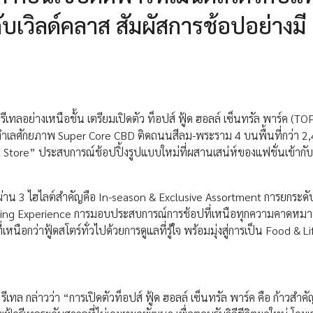
บเวิลด์คลาส สัมผัสการช้อปอย่างมี
ู้ดรีเทลอย่างเหนือชั้น เตรียมเปิดตัว ท็อปส์ ฟู้ด ฮอลล์ เซ็นทรัล พาร์ค (
งทำเลศักยภาพ Super Core CBD ติดถนนสีลม-พระราม 4 บนพื้นที่กว่า 2
tore” ประสบการณ์ช้อปปิ้งรูปแบบใหม่ที่ผสานเสน่ห์ของแฟชั่นเข้ากั
าคต ผ่าน 3 ไฮไลต์สำคัญคือ In-season & Exclusive Assortment การยกระดั
hopping Experience การมอบประสบการณ์การช้อปที่เหนือทุกความคาดหม
อกว่าฟู้ดสโตร์ทั่วไปด้วยการดูแลที่รู้ใจ พร้อมมุ่งสู่การเป็น Food & Li
เทล กล่าวว่า “การเปิดตัวท็อปส์ ฟู้ด ฮอลล์ เซ็นทรัล พาร์ค คือ ก้าวสำคัญ