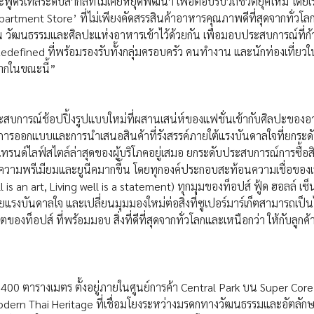
ีเทลระดับสากลที่ไม่เคยหยุดพัฒนา เพื่อตอบรับวิถีชีวิตยุคใหม่ โดยเรา
rtment Store’ ที่ไม่เพียงคัดสรรสินค้าอาหารคุณภาพดีที่สุดจากทั่วโลก
 วัฒนธรรมและศิลปะแห่งอาหารเข้าไว้ด้วยกัน เพื่อมอบประสบการณ์ที่ก้
edefined ที่พร้อมรองรับทั้งกลุ่มครอบครัว คนทำงาน และนักท่องเที่ยวใ
มากในขณะนี้”
การณ์ช้อปปิ้งรูปแบบใหม่ที่ผสานเสน่ห์ของแฟชั่นเข้ากับศิลปะของ
ึงการออกแบบและการนำเสนอสินค้าที่รังสรรค์ภายใต้แรงบันดาลใจที่ยกระดั
เทรนด์ไลฟ์สไตล์ล่าสุดของผู้บริโภคอยู่เสมอ ยกระดับประสบการณ์การซื้อส
มีความพรีเมียมและยูนีคมากขึ้น โดยทุกองค์ประกอบสะท้อนความเชื่อของเ
l is an art, Living well is a statement) ทุกมุมของท็อปส์ ฟู้ด ฮอลล์ เซ็
แรงบันดาลใจ และเปลี่ยนมุมมองใหม่ต่อสิ่งที่ซูเปอร์มาร์เก็ตสามารถเป็นได้
งท็อปส์ ที่พร้อมมอบ สิ่งที่ดีที่สุดจากทั่วโลกและเหนือกว่า ให้กับลูกค
า 2,400 ตารางเมตร ตั้งอยู่ภายในศูนย์การค้า Central Park บน Super Cor
ern Thai Heritage ที่เชื่อมโยงระหว่างมรดกทางวัฒนธรรมและอัตลัก