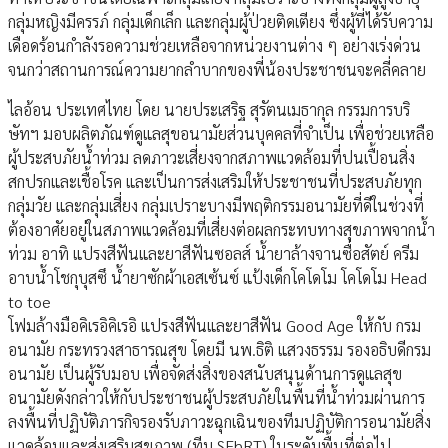
กลุ่มหญิงมีครรภ์ กลุ่มเด็กเล็ก และกลุ่มผู้ป่วยติดเตียง ซึ่งผู้ที่ได้รับความ
เดือดร้อนกำลังรอความช่วยเหลือจากหน่วยงานต่าง ๆ อย่างเร่งด่วน
จนกว่าสถานการณ์ความยากลำบากของพี่น้องประชาชนจะคลี่คลาย
ไลอ้อน ประเทศไทย โดย นายประเสริฐ สุรัตนเมธากุล กรรมการบริ
ษัทฯ มอบผลิตภัณฑ์ดูแลสุขอนามัยส่วนบุคคลที่จำเป็น เพื่อช่วยเหลือ
ผู้ประสบภัยน้ำท่วม ลดภาวะเสี่ยงจากสภาพแวดล้อมที่ปนเปื้อนสิ่ง
สกปรกและเชื้อโรค และเป็นการส่งเสริมให้ประชาชนที่ประสบภัยทุก
กลุ่มวัย และกลุ่มเสี่ยง กลุ่มเปราะบางมีพฤติกรรมอนามัยที่ดีในช่วงที่
ต้องอาศัยอยู่ในสภาพแวดล้อมที่เสี่ยงต่อผลกระทบทางสุขภาพจากน้ำ
ท่วม อาทิ แปรงสีฟันและยาสีฟันซอลส์ น้ำยาล้างจานซื่อสัตย์ ครีม
อาบน้ำโชกุบุสซึ น้ำยาซักผ้าเอสเซ้นซ์ แป้งเด็กโคโดโม โคโดโม Head
to toe
โฟมล้างมือคิเรอิคิเรอิ แปรงสีฟันและยาสีฟัน Good Age ให้กับ กรม
อนามัย กระทรวงสาธารณสุข โดยมี นพ.ธิติ แสวงธรรม รองอธิบดีกรม
อนามัย เป็นผู้รับมอบ เพื่อจัดส่งสิ่งของสนับสนุนด้านการดูแลสุข
อนามัยดังกล่าวให้กับประชาชนผู้ประสบภัยในพื้นที่น้ำท่วมผ่านการ
ลงพื้นที่ปฏิบัติภารกิจรองรับภาวะฉุกเฉินของทีมปฏิบัติการอนามัยสิ่ง
แวดล้อมและส่งเสริมสุขภาพ (ทีม SEhRT) ในระดับพื้นที่ต่อไป