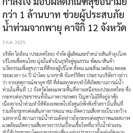
กำลังใจ มอบผลิตภัณฑ์สุขอนามัย
กว่า 1 ล้านบาท ช่วยผู้ประสบภัย
น้ำท่วมจากพายุ คาจิกิ 12 จังหวัด
3 ก.ย. 2025
บริษัท ไลอ้อน (ประเทศไทย) จำกัด ผู้ผลิตและจำหน่ายสินค้าอุปโภค
บริโภคเพื่อคนไทย มุ่งมั่นดำเนินธุรกิจคู่คุณธรรม พัฒนาสินค้า
นวัตกรรมเพื่อสุขภาวะที่ดีของผู้บริโภค สังคม และสิ่งแวดล้อม ตลอด
ระยะเวลา 56 ปี นำโดย นายชาติ จันทร์วิจิตร ประธานบริษัทฯ กล่าว
ว่า จากเหตุการณ์พายุคาจิกิ ที่ส่งผลกระทบทำให้เกิดสถานการณ์น้ำ
ท่วมในพื้นที่ 12 จังหวัดโดยเฉพาะพื้นที่ทางเหนือของประเทศไทย ซึ่ง
กระทบต่อประชาชนทั้งในภาคการเกษตร ปัญหาไม่มีที่อยู่อาศัย
เนื่องจากน้ำท่วมทำให้ต้องอพยพไปยังศูนย์พักพิงชั่วคราวในพื้นที่
รวมทั้งกระทบต่อเส้นทางการคมนาคม เกิดความเสียหายเป็นวงกว้าง
นอกจากนี้ สถานการณ์น้ำท่วมดังกล่าวยังกระทบต่อสุขภาพและสภาพ
แวดล้อมเกิดความเสี่ยงจากการปนเปื้อนเชื้อโรคที่มากับน้ำท่วมจน
ทำให้ประชาชนโดยเฉพาะกลุ่มเสี่ยง กลุ่มเปราะบางทั้งกลุ่มผู้สูงอายุ