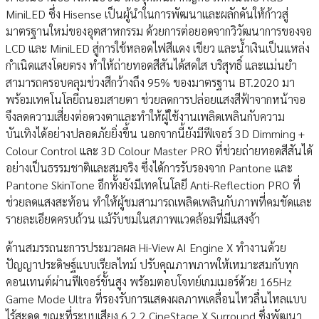
MiniLED ซึ่ง Hisense เป็นผู้นำในการพัฒนาและผลักดันให้ก้าวสู่
มาตรฐานใหม่ของอุตสาหกรรม ด้วยการต่อยอดจากวิวัฒนาการของจอ
LCD และ MiniLED สู่การใช้หลอดไฟสีแดง เขียว และน้ำเงินเป็นแหล่ง
กำเนิดแสงโดยตรง ทำให้ถ่ายทอดสีสันได้สดใส บริสุทธิ์ และแม่นยำ
สามารถครอบคลุมช่วงสีกว้างถึง 95% ของมาตรฐาน BT.2020 มา
พร้อมเทคโนโลยีถนอมสายตา ช่วยลดการปล่อยแสงสีฟ้าจากหน้าจอ
จึงลดความเสี่ยงต่อดวงตาและทำให้ผู้ใช้งานเพลิดเพลินกับความ
บันเทิงได้อย่างปลอดภัยยิ่งขึ้น นอกจากนี้ยังมีฟีเจอร์ 3D Dimming +
Colour Control และ 3D Colour Master PRO ที่ช่วยถ่ายทอดสีสันได้
อย่างเป็นธรรมชาติและสมจริง ซึ่งได้การรับรองจาก Pantone และ
Pantone SkinTone อีกทั้งยังมีเทคโนโลยี Anti-Reflection PRO ที่
ช่วยลดแสงสะท้อน ทำให้ผู้ชมสามารถเพลิดเพลินกับภาพที่คมชัดและ
รายละเอียดครบถ้วน แม้รับชมในสภาพแวดล้อมที่มีแสงจ้า
ด้านสมรรถนะการประมวลผล Hi-View AI Engine X ทำงานด้วย
ปัญญาประดิษฐ์แบบเรียลไทม์ ปรับคุณภาพภาพให้เหมาะสมกับทุก
คอนเทนต์ผ่านฟีเจอร์ขั้นสูง พร้อมตอบโจทย์เกมเมอร์ด้วย 165Hz
Game Mode Ultra ที่รองรับการแสดงผลภาพเคลื่อนไหวลื่นไหลแบบ
ไร้สะดุด ขณะที่ระบบเสียง 6.2.2 CineStage X Surround ซึ่งพัฒนา