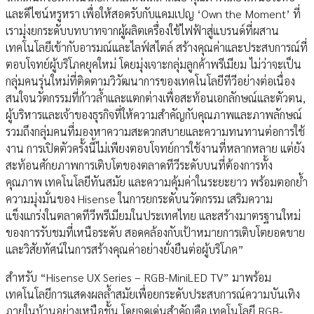
และดีไซน์หรูหรา เพื่อให้สอดรับกับแคมเปญ ‘Own the Moment’ ที่
เรามุ่งยกระดับบทบาทจากผู้ผลิตเครื่องใช้ไฟฟ้าสู่แบรนด์ที่ผสาน
เทคโนโลยีเข้ากับอารมณ์และไลฟ์สไตล์ สร้างคุณค่าและประสบการณ์ที่
ตอบโจทย์ผู้บริโภคยุคใหม่ โดยมุ่งเจาะกลุ่มลูกค้าพรีเมียม ไม่ว่าจะเป็น
กลุ่มคนรุ่นใหม่ที่ติดตามวิวัฒนาการของเทคโนโลยีทีวีอย่างต่อเนื่อง
สนใจนวัตกรรมที่ก้าวล้ำและแตกต่างเพื่อสะท้อนเอกลักษณ์และตัวตน,
ผู้บริหารและเจ้าของธุรกิจที่ให้ความสำคัญกับคุณภาพและภาพลักษณ์
รวมถึงกลุ่มคนที่มองหาความสะดวกสบายและความทนทานต่อการใช้
งาน การเปิดตัวครั้งนี้ไม่เพียงตอบโจทย์การใช้งานที่หลากหลาย แต่ยัง
สะท้อนศักยภาพการเติบโตของตลาดทีวีระดับบนที่ต้องการทั้ง
คุณภาพ เทคโนโลยีทันสมัย และความคุ้มค่าในระยะยาว พร้อมตอกย้ำ
ความมุ่งมั่นของ Hisense ในการยกระดับนวัตกรรม เสริมความ
แข็งแกร่งในตลาดทีวีพรีเมียมในประเทศไทย และสร้างมาตรฐานใหม่
ของการรับชมที่เหนือระดับ สอดคล้องกับเป้าหมายการเติบโตยอดขาย
และวิสัยทัศน์ในการสร้างคุณค่าอย่างยั่งยืนต่อผู้บริโภค”
สำหรับ “Hisense UX Series – RGB-MiniLED TV” มาพร้อม
เทคโนโลยีการแสดงผลล้ำสมัยเพื่อยกระดับประสบการณ์ความบันเทิง
ภายในบ้านอย่างเหนือชั้น โดยจุดเด่นสำคัญคือ เทคโนโลยี RGB-