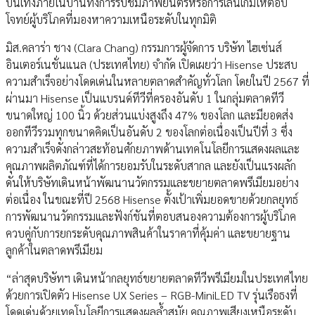
บันเทิงภายในบ้านทั้งการรับชมภาพยนตร์หรือการเล่นเกมให้ตอบ
โจทย์ผู้บริโภคที่มองหาความเหนือระดับในทุกมิติ
มิส.คลาร่า ชาง (Clara Chang) กรรมการผู้จัดการ บริษัท ไฮเซ่นส์
อินเตอร์เนชั่นแนล (ประเทศไทย) จำกัด เปิดเผยว่า Hisense ประสบ
ความสำเร็จอย่างโดดเด่นในหลายตลาดสำคัญทั่วโลก โดยในปี 2567 ที่
ผ่านมา Hisense เป็นแบรนด์ทีวีที่ครองอันดับ 1 ในกลุ่มตลาดทีวี
ขนาดใหญ่ 100 นิ้ว ด้วยส่วนแบ่งสูงถึง 47% ของโลก และมียอดส่ง
ออกทีวีรวมทุกขนาดคิดเป็นอันดับ 2 ของโลกต่อเนื่องเป็นปีที่ 3 ซึ่ง
ความสำเร็จดังกล่าวสะท้อนศักยภาพด้านเทคโนโลยีการแสดงผลและ
คุณภาพผลิตภัณฑ์ที่ได้การยอมรับในระดับสากล และยังเป็นแรงผลัก
ดันให้บริษัทเดินหน้าพัฒนานวัตกรรมและขยายตลาดพรีเมียมอย่าง
ต่อเนื่อง ในขณะที่ปี 2568 Hisense ตั้งเป้าเพิ่มยอดขายด้วยกลยุทธ์
การพัฒนานวัตกรรมและฟังก์ชันที่ตอบสนองความต้องการผู้บริโภค
ควบคู่กับการยกระดับคุณภาพสินค้าในราคาที่คุ้มค่า และขยายฐาน
ลูกค้าในตลาดพรีเมียม
“ล่าสุดบริษัทฯ เดินหน้ากลยุทธ์ขยายตลาดทีวีพรีเมียมในประเทศไทย
ด้วยการเปิดตัว Hisense UX Series – RGB-MiniLED TV รุ่นเรือธงที่
โดดเด่นด้วยเทคโนโลยีการแสดงผลล้ำสมัย คุณภาพเสียงเหนือระดับ