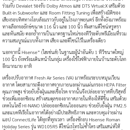
ร่วมกับ Devialet รองรับ Dolby Atmos และ DTS Virtual:X เสริมด้วย
Built-in Subwoofer และ Room Fitting Tuning เพื่อสร้างมิติของ
เสียงรอบทิศทางโอบล้อมราวกับอยู่ในโรงภาพยนตร์ อีกทั้งยังมาพร้อม
ทางเลือกจอยักษ์ขนาด 116 นิ้ว และ 100 นิ้ว ที่ผสานดีไซน์หรูหรา
และทันสมัย ตอกย้ำการเป็นมาตรฐานใหม่ของทีวีระดับพรีเมียมที่รวม
ความสมบูรณ์แบบทั้งภาพ เสียง และดีไซน์ไว้ในเครื่องเดียว
นอกจากนี้ Hisense” (ไฮเซ่นส์) ในฐานะผู้นำอันดับ 1 ทีวีขนาดใหญ่
100 นิ้ว ยังพร้อมเดินหน้าในกลุ่ม เครื่องใช้ไฟฟ้าภายในบ้านระดับโลก
อีกมากมาย อาทิ
เครื่องปรับอากาศ Fresh Air Series (VA) มาพร้อมระบบหมุนเวียน
อากาศ โดยสามารถดึงอากาศจากภายนอกผ่านแผ่นกรอง HEPA Filter
คุณภาพสูง ช่วยยับยั้งฝุ่นและเชื้อโรค จากนั้นจึงปล่อยอากาศที่บริสุทธิ์
ช่วยเพิ่มออกซิเจน สร้างสมดุลของอากาศภายในห้องให้ดีขึ้น เสริมด้วย
เทคโนโลยี HI-NANO ปล่อยออกซิเจนไอออนลบ ช่วยยับยั้งฝุ่น PM2.5
และแบคทีเรียในอากาศได้อย่างมีประสิทธิภาพ และควบคุมง่ายผ่าน
แอป ConnectLife ได้ทุกที่ทุกเวลา เครื่องซักอบ Hisense Roman
Holiday Series รุ่น WD105R5 ดีไซน์เรโทรไม่ซ้ำใคร เสริมเสน่ห์ให้