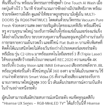
พื้นที่ในบ้าน พร้อมนวัตกรรมการซักสุดล้ำ One Touch AI Wash เมื่อ
กดปุ่มค้างไว้ 3 วินาที ช่วยคำนวณการซักอย่างมีประสิทธิภาพ พร้อม
ช่วยขจัดคราบฝังลึก ดูแลผ้าให้สะอาดถูกสุขอนามัยตู้เย็น MULTI-
DOORS รุ่น RQ667N4TWUC1 โดดเด่นด้วยนวัตกรรม Vacuum Pure
Fresh ช่วยคงความสด ลดการเจริญเติบโตของแบคทีเรีย พร้อมดีไซน์
หรู ความจุขนาดใหญ่ รองรับการจัดเก็บทั้งช่องแช่เย็นและช่องแช่แข็ง
ได้อย่างเป็นระเบียบ ระบบควบคุมความชื้นและอุณหภูมิทำงานร่วมกับ
การกระจายความเย็นรวดเร็ว และดีไซน์ Flat Built-in บานพับพิเศษที่
ติดตั้งได้แนบสนิทโดยไม่ต้องเว้นช่องว่างโปรเจคเตอร์เลเซอร์ระดับ
พรีเมียม รุ่น C2-Ultra มาพร้อมเทคโนโลยีเลเซอร์ 3 สี (Triple Laser)
ให้ขอบเขตสีกว้างระดับโรงภาพยนตร์ REC.2020 ความคมชัด 4K
รองรับทั้ง Dolby Vision และ IMAX Enhanced เสียงทรงพลังจาก JBL
พร้อมวูฟเฟอร์ในตัว ดีไซน์หมุนได้ 360 องศา ฉายได้แม้บนเพดาน ใช้
งานง่ายด้วยระบบ Smart Vidaa OS สั่งงานด้วยเสียง และรองรับการ
ฉายภาพขนาดใหญ่สูงสุด 300 นิ้ว เติมเต็มประสบการณ์ความบันเทิง
ในบ้านอย่างเหนือระดับ
ผู้สนใจสามารถสัมผัสประสบการณ์เหนือระดับ คมชัดทุกเฉดสีกับ
“Hisense UX Series – RGB-MiniLED TV” ได้แล้ววันนี้ที่ Hisense