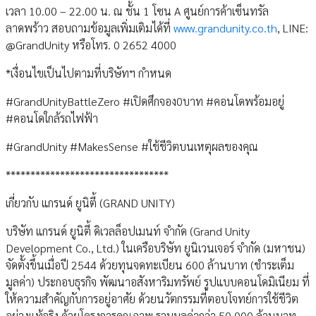
เวลา 10.00 – 22.00 น. ณ ชั้น 1 โซน A ศูนย์การค้าเซ็นทรัล
ลาดพร้าว สอบถามข้อมูลเพิ่มเติมได้ที่
www.grandunity.co.th
, LINE:
@GrandUnity หรือโทร. 0 2652 4000
*เงื่อนไขเป็นไปตามที่บริษัทฯ กำหนด
#GrandUnityBattleZero #เปิดศึกจอง0บาท #คอนโดพร้อมอยู่
#คอนโดใกล้รถไฟฟ้า
#GrandUnity #MakesSense #ใช้ชีวิตบนเหตุผลของคุณ
*********************************
เกี่ยวกับ แกรนด์ ยูนิตี้ (GRAND UNITY)
บริษัท แกรนด์ ยูนิตี้ ดิเวลล็อปเมนท์ จำกัด (Grand Unity
Development Co., Ltd.) ในเครือบริษัท ยูนิเวนเจอร์ จำกัด (มหาชน)
จัดตั้งขึ้นเมื่อปี 2544 ด้วยทุนจดทะเบียน 600 ล้านบาท (ชำระเต็ม
มูลค่า) ประกอบธุรกิจ พัฒนาอสังหาริมทรัพย์ รูปแบบคอนโดมิเนียม ที่
ให้ความสำคัญกับการอยู่อาศัย ด้วยนวัตกรรมที่ตอบโจทย์การใช้ชีวิต
อย่างแท้จริง ด้วยโครงการคุณภาพ รวมมูลค่ากว่า 50,000 ล้านบาท