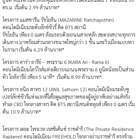
ตร.ม. เริ่มต้น 2.99 ล้านบาท*
โครงการ แมสซารีน รัชโยธิน (MAZARINE Ratchayothin)
คอนโดมิเนียมระดับลักซ์ชัวรี่ ติด BTS สถานี
รัชโยธิน เพียง 0 เมตร ล้อมรอบด้วยถนนสายหลัก สะดวกสบายทุกการ
เดินทาง มาพร้อมส่วนกลางขนาดใหญ่กว่า 3 ชั้น และวิวเมืองแบบพา
โนรามา เริ่มต้น 6.29 ล้านบาท*
โครงการ คาร่า อารีย์ – พระราม 6 (KARA Ari - Rama 6)
คอนโดมิเนียมโลว์ไรส์แห่งเดียวบนถนนพระราม 6 ยูนิตน้อยเป็นส่วน
ตัว ใกล้อารีย์ เพียง 5 นาที* เริ่มต้น 8.99 ล้านบาท*
โครงการ อนิล สาทร 12 (ANIL Sathorn 12) คอนโดมิเนียมระดับซู
เปอร์ลักซ์ชัวรีแห่งแรกที่ใส่ใจดูแลสุขภาพของผู้อยู่อาศัยอย่างแท้จริง
ทำเล CBD ใจกลางสาทร ติด BTS สถานีเซนต์หลุยส์ เพียง 0 เมตร เริ่ม
ต้น 10.9 ล้านบาท*
โครงการ เดอะ ไพรเวท เรสซิเด้นซ์ ราชดำริ (The Private Residence
Rajdamri) คอนโดมิเนียม FREEHOLD ใจกลางย่านราชดำริ ตรงข้าม