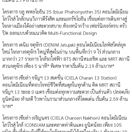
โครงการ บลู พหลโยธิน 35 (blue Phahonyothin 35) คอนโดมิเนียม
โลว์ไรส์ ใกล้ถนนวิภาวดีรังสิต และแยกรัชโยธิน เชื่อมต่อการเดินทางสู่
ใจกลางเมืองได้อย่างสะดวกสบาย ห้องหน้ากว้าง เฟอร์นิเจอร์ครบ ครัว
ปิด ออกแบบด้วยแนวคิด Multi-Functional Design
โครงการ เดนิม จตุจักร (DENIM Jatujak) คอนโดมิเนียมไลฟ์สไตล์ยุค
ใหม่ ใจกลางจตุจักร ใหญ่ที่สุดในย่าน บนพื้นที่กว่า 9 ไร่ ส่วนกลาง
มากกว่า 27 รายการ ใกล้รถไฟฟ้า BTS สถานีหมอชิต และ MRT สถานี
สวนจตุจักร เพียง 5 นาที* พิเศษ ราคาเริ่มต้น 2.19 ล้านบาท*
โครงการ เซียล่า จรัญฯ 13 สเตชั่น (CIELA Charan 13 Station)
คอนโดมิเนียมที่ตอบโจทย์ชีวิตที่สมดุลในทุกด้าน ติด MRT สถานี
จรัญฯ 13 ระยะ 0 เมตร เชื่อมต่อทุกความสะดวก เป็นส่วนตัว ปลอดภัย
ยูนิตน้อย ทำเลดี วิวพาโนรามาส่วนกลางที่โดดเด่น เริ่มต้น 2.59 ล้าน
บาท*
โครงการ เซียล่า เจริญนคร (CIELA Charoen Nakhon) คอนโดมิเนียม
โลว์ไรส์ ใกล้ ICONSIAM และตลาดท่าดินแดง ยูนิตน้อย เพียง 105
ยูนิต พื้นที่ส่วนตัวที่ให้คุณใกล้ครอบครัวได้เหมือนเดิม 1 ห้องนอน 30