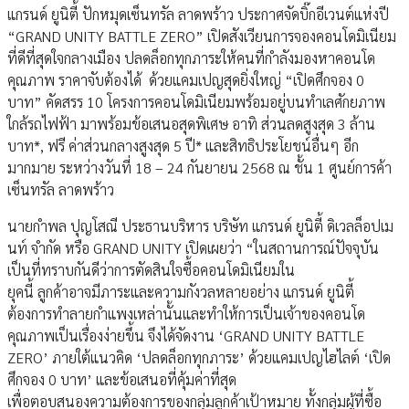
แกรนด์ ยูนิตี้ ปักหมุดเซ็นทรัล ลาดพร้าว ประกาศจัดบิ๊กอีเวนต์แห่งปี
“GRAND UNITY BATTLE ZERO” เปิดสังเวียนการจองคอนโดมิเนียม
ที่ดีที่สุดใจกลางเมือง ปลดล็อกทุกภาระให้คนที่กำลังมองหาคอนโด
คุณภาพ ราคาจับต้องได้ ด้วยแคมเปญสุดยิ่งใหญ่ “เปิดศึกจอง 0
บาท” คัดสรร 10 โครงการคอนโดมิเนียมพร้อมอยู่บนทำเลศักยภาพ
ใกล้รถไฟฟ้า มาพร้อมข้อเสนอสุดพิเศษ อาทิ ส่วนลดสูงสุด 3 ล้าน
บาท*, ฟรี ค่าส่วนกลางสูงสุด 5 ปี* และสิทธิประโยชน์อื่นๆ อีก
มากมาย ระหว่างวันที่ 18 – 24 กันยายน 2568 ณ ชั้น 1 ศูนย์การค้า
เซ็นทรัล ลาดพร้าว
นายกำพล ปุญโสณี ประธานบริหาร บริษัท แกรนด์ ยูนิตี้ ดิเวลล็อปเม
นท์ จำกัด หรือ GRAND UNITY เปิดเผยว่า “ในสถานการณ์ปัจจุบัน
เป็นที่ทราบกันดีว่าการตัดสินใจซื้อคอนโดมิเนียมใน
ยุคนี้ ลูกค้าอาจมีภาระและความกังวลหลายอย่าง แกรนด์ ยูนิตี้
ต้องการทำลายกำแพงเหล่านั้นและทำให้การเป็นเจ้าของคอนโด
คุณภาพเป็นเรื่องง่ายขึ้น จึงได้จัดงาน ‘GRAND UNITY BATTLE
ZERO’ ภายใต้แนวคิด ‘ปลดล็อกทุกภาระ’ ด้วยแคมเปญไฮไลต์ ‘เปิด
ศึกจอง 0 บาท’ และข้อเสนอที่คุ้มค่าที่สุด
เพื่อตอบสนองความต้องการของกลุ่มลูกค้าเป้าหมาย ทั้งกลุ่มผู้ที่ซื้อ