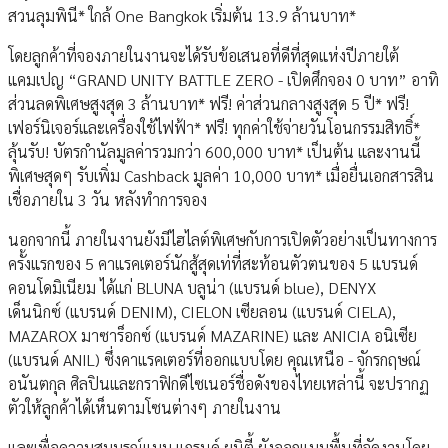
สวนลุมพินี* ใกล้ One Bangkok เริ่มต้น 13.9 ล้านบาท*
โดยลูกค้าที่จองภายในงานจะได้รับข้อเสนอที่ดีที่สุดแห่งปีภายใต้
แคมเปญ “GRAND UNITY BATTLE ZERO - เปิดศึกจอง 0 บาท” อาทิ
ส่วนลดพิเศษสูงสุด 3 ล้านบาท* ฟรี! ค่าส่วนกลางสูงสุด 5 ปี* ฟรี!
เฟอร์นิเจอร์และเครื่องใช้ไฟฟ้า* ฟรี! ทุกค่าใช้จ่ายวันโอนกรรมสิทธิ์*
ลุ้นรับ! บัตรกำนัลมูลค่ารวมกว่า 600,000 บาท* เป็นต้น และงานนี้
พิเศษสุดๆ รับเพิ่ม Cashback มูลค่า 10,000 บาท* เมื่อยื่นเอกสารสิน
เชื่อภายใน 3 วัน หลังทำการจอง
นอกจากนี้ ภายในงานยังมีไฮไลต์พิเศษกับการเปิดตัวอย่างเป็นทางการ
ครั้งแรกของ 5 คาแรคเตอร์นักสู้สุดเท่ที่สะท้อนตัวตนของ 5 แบรนด์
คอนโดมิเนียม ได้แก่ BLUNA บลูน่า (แบรนด์ blue), DENYX
เด็นนิกซ์ (แบรนด์ DENIM), CIELON เซียลอน (แบรนด์ CIELA),
MAZAROX มาซาร็อกซ์ (แบรนด์ MAZARINE) และ ANICIA อนิเซีย
(แบรนด์ ANIL) ซึ่งคาแรคเตอร์ที่ออกแบบโดย คุณเหนือ - จักรกฤษณ์
อนันตกุล ศิลปินและกราฟิกดีไซเนอร์ชื่อดังของไทยเหล่านี้ จะปรากฏ
ตัวให้ลูกค้าได้เห็นตามโซนต่างๆ ภายในงาน
และเพื่อความสมบูรณ์แบบ แกรนด์ ยูนิตี้ ยังออกแบบพื้นที่จัดงานโดย