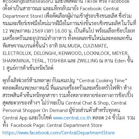
#cookingbattleseason2 และโพสต์ผ่าน TikTok หรือ Facebook
(ตั้งค่าเป็นสาธารณะ และแท็กกลับมายัง Facebook: Central
Department Store) เพื่อคัดเลือกผู้ผ่านเข้าสู่รอบชิงชนะเลิศ ซึ่งร่วม
ชมและเชียร์เชฟมือใหม่มากฝีมือในการแข่งขันรอบชิงชนะเลิศ ในวันที่
12 พฤษภาคม 2569 เวลา 16.00 น. เป็นต้นไป พร้อมเลือกช้อปไอเท
มเครื่องครัวและอุปกรณ์ทำอาหาร ทั้งคอลเลกชันใหม่และคอลเลกชัน
พิเศษจากแบรนด์ชั้นนำ อาทิ BALMUDA, CUIZIMATE,
ELECTROLUX, DELONGHI, KENWOOD, LOCKNLOCK, MEYER,
SHARKNINJA, TEFAL, TOSHIBA และ ZWILLING ณ ลาน Eden ชั้น
1 ศูนย์การค้าเซ็นทรัลเวิลด์
คุกกิ้งเลิฟเวอร์ห้ามพลาด! กับแคมเปญ “Central Cooking Time”
ตลอดเดือนพฤษภาคมนี้ ที่แผนกเครื่องครัวและเครื่องครัวไฟฟ้า ห้าง
สรรพสินค้าเซ็นทรัลทุกสาขา รวมทั้งหลากหลายช่องทางการช้อปปิ้ง
สุดสะดวกของห้างฯ ไม่ว่าจะเป็น Central Chat & Shop, Central
Personal Shopper On Demand ผู้ช่วยส่วนตัวสำหรับทุกคน
Central App และเว็บไซต์
www.central.co.th
ตลอด 24 ชั่วโมง รวม
ทั้ง Facebook Page: Central Department Store
https://www.facebook.com/CentralDepartmentStore