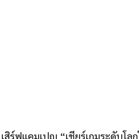
 เสิร์ฟแคมเปญ “เชียร์เกมระดับโลก