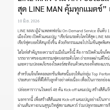
สุด LINE MAN คุ้มทุกแมตช์” 
10 มิ.ย. 2026
LINE MAN ผู้นำแพลตฟอร์ม On-Demand Service อันดับ 1 ของ
เมืองไทย เปิดตัวแคมเปญ “เชียร์เกมระดับโลกให้สุด LINE
เชียร์ฟุตบอลให้สนุกยิ่งขึ้น ด้วยกิจกรรมและโปรโมชันสุดพิ
ไฮไลท์สำคัญของความร่วมมือในครั้งนี้ คือ การเปิดตัวแจ็กเก
บรรยากาศของมหกรรมฟุตบอลระดับโลก ถ่ายทอดผ่านดีไซน์ที่
และความปลอดภัยของไรเดอร์สะท้อนตัวตนของทั้งสองแบรนด์ท
สำหรับแจ็กเก็ตคอลเลกชันพิเศษนี้มอบให้แก่กลุ่ม Top Perf
ประสบการณ์ที่ดีให้กับลูกค้าอย่างต่อเนื่อง เพื่อเป็นการยกย
ปล่อยคาราวานไรเดอร์ 48 คัน Kick-off แคมเปญ สร้างสีสั
นอกจากนี้ เพื่อสร้างสีสันและ Kick-off แคมเปญอย่างเป็น
ผ่านเส้นทางถนนสุขุมวิทสู่สยามสแควร์ ร่วมปลุกกระแสการเชีย