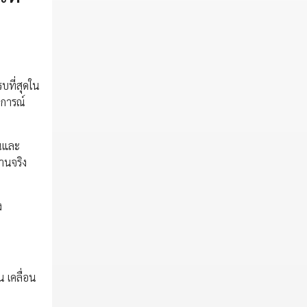
บที่สุดใน
บการณ์
ันและ
านจริง
ง
 เคลื่อน