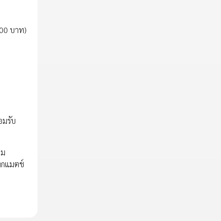
,900 บาท)
อมรับ
าม
ทุกแมตช์