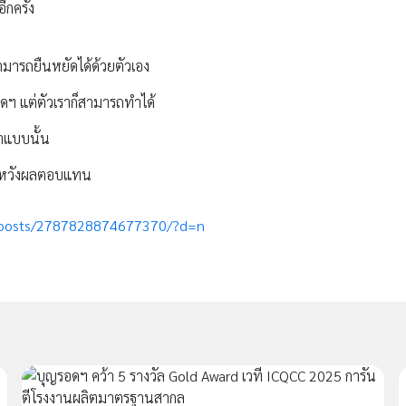
ีกครั้ง
สามารถยืนหยัดได้ด้วยตัวเอง
รอดฯ แต่ตัวเราก็สามารถทำได้
ำแบบนั้น
ไม่หวังผลตอบแทน
/posts/2787828874677370/?d=n