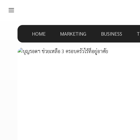
HOME
MARKETING
BUSINESS
T