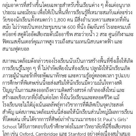
กลุ่มอาคารที่สร้างขึ้นโดยเฉพาะสำหรับชั้นเรียนต่าง ๆ ตั้งแต่อนุบาล
ประถม และมัธยม เพื่อให้เป็นพื้นที่การเรียนรู้ที่เหมาะสมกับแต่ละช่วง
วัยของนักเรียนทั้งหมดกว่า 1,800 คน มีสิ่งอำนวยความสะดวกที่ทัน
สมัย ไม่ว่าจะเป็นหอประชุมขนาด 600 ที่นั่ง อัฒจันทร์ โรงละครแบล็
คบ็อกซ์ สตูดิโออัดเสียงระดับมืออาชีพ สระว่ายน้ำ 2 สระ ศูนย์กีฬาและ
ฟิตเนสเซ็นเตอร์คุณภาพสูง รวมถึงสนามเทนนิสบนดาดฟ้า และ
สนามฟุตบอล
สภาพแวดล้อมดังกล่าวของโรงเรียนนับเป็นการสร้างพื้นที่ซึ่งเอื้อให้เกิด
การเรียนรู้ในทุก ๆ ที่ ไม่จำกัดเพียงในห้องเรียน ปลูกฝังให้นักเรียนเกิด
ภาวะผู้นำและรักที่จะพัฒนาทักษะ และความรู้อยู่ตลอดเวลา รูปแบบ
การศึกษาที่พิเศษเช่นนี้จะส่งเสริมให้นักเรียนมีความมั่นใจทางสติ
ปัญญาในการแสดงออกถึงความคิดสร้างสรรค์ กล้าลองสิ่งใหม่ และ
สร้างผลเชิงบวกที่ยั่งยืนต่อโลก ทั้งในวัยเรียนและตลอดชีวิต แม้
โรงเรียนจะไม่ได้มุ่งเน้นผลลัพธ์ทางวิชาการที่ดีเลิศเป็นจุดประสงค์
สำคัญ แต่สภาพแวดล้อมเช่นนี้ส่งผลให้นักเรียนส่วนใหญ่มีผลการเรียน
ที่โดดเด่น เห็นได้จากการที่ศิษย์เก่าจำนวนมากของ St Paul’s Girls’
School ได้รับการตอบรับเข้าศึกษาต่อในมหาวิทยาลัยที่มีชื่อเสียงของ
โลก เช่น Oxford, Cambridge และ Stanford อย่างต่อเนื่องสม่ำเสมอ