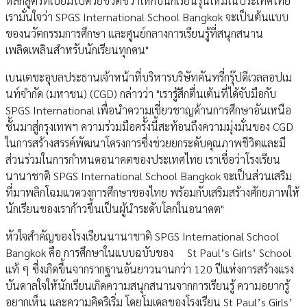
หลักสูตรที่เปี่ยมไปด้วยชีวิตชีวาให้กับนักเรียนรุ่นใหม่ในประเทศไทย
เรามั่นใจว่า SPGS International School Bangkok จะเป็นต้นแบบ
ของนวัตกรรมการศึกษา และศูนย์กลางการเรียนรู้ที่สนุกสนาน
เพลิดเพลินสำหรับนักเรียนทุกคน"
เบนเตชะอุบลประธานเจ้าหน้าที่บริหารบริษัทคันทรี่กรุ๊ปดีเวลลอปเม
นท์จำกัด (มหาชน) (CGD) กล่าวว่า "เรารู้สึกตื่นเต้นที่ได้จับมือกับ
SPGS International เพื่อนำความเชี่ยวชาญด้านการศึกษาอันเหนือ
ชั้นมาสู่กรุงเทพฯ ความร่วมมือครั้งนี้สะท้อนถึงความมุ่งมั่นของ CGD
ในการสร้างสรรค์พัฒนาโครงการซึ่งช่วยยกระดับคุณภาพชีวิตและมี
ส่วนร่วมในการกำหนดอนาคตของประเทศไทย เราเชื่อว่าโรงเรียน
นานาชาติ SPGS International School Bangkok จะเป็นส่วนเสริม
ที่มาพลิกโฉมแวดวงการศึกษาของไทย พร้อมกับเสริมสร้างศักยภาพให้
นักเรียนของเราก้าวขึ้นเป็นผู้นำระดับโลกในอนาคต"
หัวใจสำคัญของโรงเรียนนานาชาติ SPGS International School
Bangkok คือ การศึกษาในแบบฉบับของ St Paul’s Girls’ School
แท้ ๆ ซึ่งเกิดขึ้นจากรากฐานอันยาวนานกว่า 120 ปีแห่งการสร้างแรง
บันดาลใจให้นักเรียนเกิดความสนุกสนานจากการเรียนรู้ ความอยากรู้
อยากเห็น และความคิดริเริ่ม โดยโมเดลของโรงเรียน St Paul’s Girls’