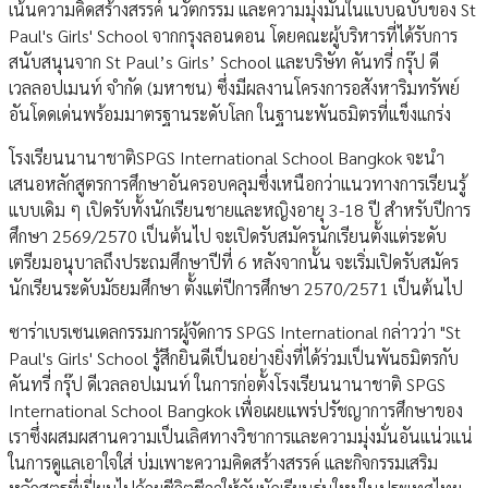
เน้นความคิดสร้างสรรค์ นวัตกรรม และความมุ่งมั่นในแบบฉบับของ St
Paul's Girls' School จากกรุงลอนดอน โดยคณะผู้บริหารที่ได้รับการ
สนับสนุนจาก St Paul’s Girls’ School และบริษัท คันทรี่ กรุ๊ป ดี
เวลลอปเมนท์ จำกัด (มหาชน) ซึ่งมีผลงานโครงการอสังหาริมทรัพย์
อันโดดเด่นพร้อมมาตรฐานระดับโลก ในฐานะพันธมิตรที่แข็งแกร่ง
โรงเรียนนานาชาติSPGS International School Bangkok จะนำ
เสนอหลักสูตรการศึกษาอันครอบคลุมซึ่งเหนือกว่าแนวทางการเรียนรู้
แบบเดิม ๆ เปิดรับทั้งนักเรียนชายและหญิงอายุ 3-18 ปี สำหรับปีการ
ศึกษา 2569/2570 เป็นต้นไป จะเปิดรับสมัครนักเรียนตั้งแต่ระดับ
เตรียมอนุบาลถึงประถมศึกษาปีที่ 6 หลังจากนั้น จะเริ่มเปิดรับสมัคร
นักเรียนระดับมัธยมศึกษา ตั้งแต่ปีการศึกษา 2570/2571 เป็นต้นไป
ซาร่าเบรเซนเดลกรรมการผู้จัดการ SPGS International กล่าวว่า "St
Paul's Girls' School รู้สึกยินดีเป็นอย่างยิ่งที่ได้ร่วมเป็นพันธมิตรกับ
คันทรี่ กรุ๊ป ดีเวลลอปเมนท์ ในการก่อตั้งโรงเรียนนานาชาติ SPGS
International School Bangkok เพื่อเผยแพร่ปรัชญาการศึกษาของ
เราซึ่งผสมผสานความเป็นเลิศทางวิชาการและความมุ่งมั่นอันแน่วแน่
ในการดูแลเอาใจใส่ บ่มเพาะความคิดสร้างสรรค์ และกิจกรรมเสริม