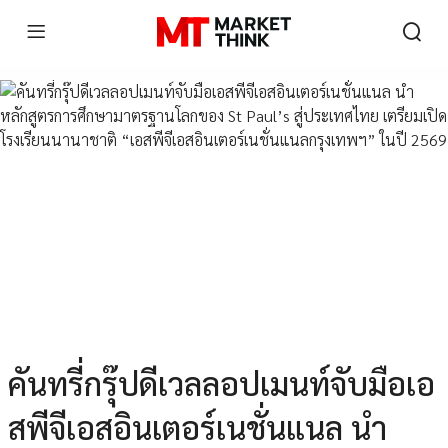
คันทรี่กรุ๊ปดีเวลลอปเมนท์จับมือเอ
สพีจีเอสอินเตอร์เนชั่นแนล นำ