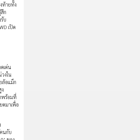
ท้ายทั้ง
สึก
รับ
WD เปิด
ดเด่น
น่วงใน
ยล้อแม็ก
ูง
าพร้อมที่
ยดมาเพื่อ
ง
้คนกับ
30’ ของ