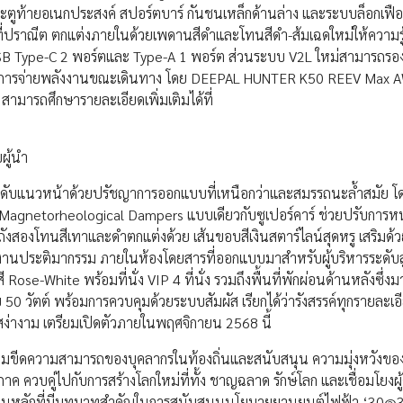
ูท้ายอเนกประสงค์ สปอร์ตบาร์ กันชนเหล็กด้านล่าง และระบบล็อกเฟือง
่ปราณีต ตกแต่งภายในด้วยเพดานสีดำและโทนสีดำ-ส้มเฉดใหม่ให้ความรู้
B Type-C 2 พอร์ตและ Type-A 1 พอร์ต ส่วนระบบ V2L ใหม่สามารถรอง
สำหรับการจ่ายพลังงานขณะเดินทาง โดย DEEPAL HUNTER K50 REEV Max A
ารถศึกษารายละเอียดเพิ่มเติมได้ที่
ผู้นำ
ดับแนวหน้าด้วยปรัชญาการออกแบบที่เหนือกว่าและสมรรถนะล้ำสมัย โด
ลยี Magnetorheological Dampers แบบเดียวกับซูเปอร์คาร์ ช่วยปรับการห
ถังสองโทนสีเทาและดำตกแต่งด้วย เส้นขอบสีเงินสตาร์ไลน์สุดหรู เสริมด้ว
อนงานประติมากรรม ภายในห้องโดยสารที่ออกแบบมาสำหรับผู้บริหารระดับส
Rose-White พร้อมที่นั่ง VIP 4 ที่นั่ง รวมถึงพื้นที่พักผ่อนด้านหลังซึ่งม
 วัตต์ พร้อมการควบคุมด้วยระบบสัมผัส เรียกได้ว่ารังสรรค์ทุกรายละเอี
สง่างาม เตรียมเปิดตัวภายในพฤศจิกายน 2568 นี้
พิ่มขีดความสามารถของบุคลากรในท้องถิ่นและสนับสนุน ความมุ่งหวังขอ
 ควบคู่ไปกับการสร้างโลกใหม่ที่ทั้ง ชาญฉลาด รักษ์โลก และเชื่อมโยงผู
่งในผู้เล่นหลักที่มีบทบาทสำคัญในการสนับสนุนนโยบายยานยนต์ไฟฟ้า ‘30@