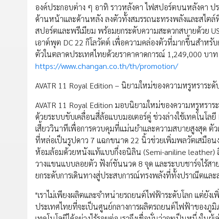
องค์ประกอบต่าง ๆ อาทิ ราวหลังคา ไฟสปอร์ตบนหลังคา ประต
ด้านหน้าและด้านหลัง ลงตัวทั้งสมรรถนะทรงพลังและสไตล์ที
สปอร์ตและพรีเมียม พร้อมยกระดับความสะดวกสบายด้วย US
เอาต์พุต DC 22 กิโลวัตต์ เพื่อความคล่องตัวที่มากขึ้น
ตัวในตลาดประเทศไทยด้วยราคาคาดการณ์ 1,249,000 บาท สาม
https://www.changan.co.th/th/promotion/
AVATR 11 Royal Edition – นิยามใหม่ของความหรูหราระดับ
AVATR 11 Royal Edition มอบนิยามใหม่ของความหรูหราระ
ด้วยระบบขับเคลื่อนสี่ล้อแบบมอเตอร์คู่ ช่วงล่างใช้เทคโนโ
เสี้ยววินาทีเพื่อการควบคุมที่แม่นยำและความสบายสูงสุด ตัว
ที่หล่อเป็นรูปดาว 7 แฉกขนาด 22 นิ้วช่วยเพิ่มพลวัตเสมื
ห้อมล้อมด้วยหนังแท้แบบกึ่งอนิลิน (Semi-aniline leather) สี 
วางแขนแบบลอยตัว ฟังก์ชันนวด 8 จุด และระบบชาร์จไร้สาย 50
ยกระดับการเดินทางสู่ประสบการณ์ทรงพลังที่ทั้งปราณีตและ
"เราไม่เพียงผลิตและจำหน่ายรถยนต์ไฟฟ้าระดับโลก แต่ยังเ
ประเทศไทยที่จะเป็นศูนย์กลางการผลิตรถยนต์ไฟฟ้าของภูมิภาค
เทคโนโลยีได้อย่างไร้รอยต่อ เราจึงเชื่อมั่นว่าจะเป็นหนึ