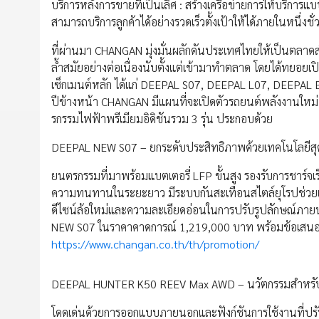
บริการหลังการขายที่เป็นเลิศ : สร้างเครือข่ายการให้บริกา
สามารถบริการลูกค้าได้อย่างรวดเร็วตั้งเป้าให้ได้ภายในหนึ่งชั่
ที่ผ่านมา CHANGAN มุ่งมั่นผลักดันประเทศไทยให้เป็นตล
ล้ำสมัยอย่างต่อเนื่องนับตั้งแต่เข้ามาทำตลาด โดยได้ทยอย
เซ็กเมนต์หลัก ได้แก่ DEEPAL S07, DEEPAL L07, DEEPA
ปีข้างหน้า CHANGAN มีแผนที่จะเปิดตัวรถยนต์พลังงานใหม่อี
รกรรมไฟฟ้าพรีเมียมอิดิชันรวม 3 รุ่น ประกอบด้วย
DEEPAL NEW S07 – ยกระดับประสิทธิภาพด้วยเทคโนโลยีสุ
ยนตรกรรมที่มาพร้อมแบตเตอรี่ LFP ขั้นสูง รองรับการชาร์จ
ความทนทานในระยะยาว มีระบบกันสะเทือนสไตล์ยุโรปช่วยเ
ดีไซน์ล้อใหม่และความละเอียดอ่อนในการปรับรูปลักษณ์ภาย
NEW S07 ในราคาคาดการณ์ 1,219,000 บาท พร้อมข้อเสนอพิเ
https://www.changan.co.th/th/promotion/
DEEPAL HUNTER K50 REEV Max AWD – นวัตกรรมสำหรั
โดดเด่นด้วยการออกแบบภายนอกและฟังก์ชันการใช้งานที่ปร