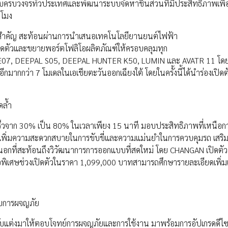
รแบบครบวงจรทั่วประเทศและพัฒนาระบบจัดหาชิ้นส่วนที่มีประสิทธิภาพเพื่อ
วโมง
าดสำคัญ สะท้อนผ่านการนำเสนอเทคโนโลยียานยนต์ไฟฟ้า
เปิดตัวและขยายพอร์ตโฟลิโอผลิตภัณฑ์ให้ครอบคลุมทุก
L E07, DEEPAL S05, DEEPAL HUNTER K50, LUMIN และ AVATR 11 โดย
กมากกว่า 7 โมเดลในเอเชียตะวันออกเฉียงใต้ โดยในครั้งนี้ได้นำร่องเปิด
ดล้ำ
เร็วจาก 30% เป็น 80% ในเวลาเพียง 15 นาที มอบประสิทธิภาพที่เหนือก
พิ่มความสะดวกสบายในการขับขี่และความแม่นยำในการควบคุมรถ เสริม
นอกที่สะท้อนถึงวิวัฒนาการการออกแบบที่สดใหม่ โดย CHANGAN เปิดต
ศษช่วงเปิดตัวในราคา 1,099,000 บาทสามารถศึกษารายละเอียดเพิ่มเติ
บการผจญภัย
ับแต่งมาให้ตอบโจทย์การผจญภัยและการใช้งาน มาพร้อมการอัปเกรดดีไ