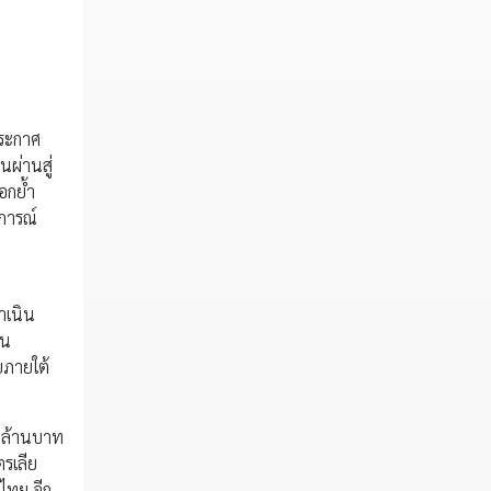
ประกาศ
ผ่านสู่
อกย้ำ
การณ์
ำเนิน
าน
ยภายใต้
0 ล้านบาท
ตรเลีย
ไทย อีก