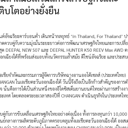
บโตอย่างยั่งยืน
อัจฉริยะคาร์บอนต่ำ เดินหน้ากลยุทธ์ ‘In Thailand, For Thailand’ 
าดควบคู่กับความมุ่งมั่นระยะยาวต่อการพัฒนาเศรษฐกิจไทยและการเปลี่ยน
่าสุด DEEPAL NEW S07 และ DEEPAL HUNTER K50 REEV Max AWD ต
กเฉียงใต้ที่พร้อมส่งมอบทั้งนวัตกรรมล้ำสมัย ดีไซน์อัจฉริยะ และประสบ
เอเชียจำกัดและกรรมการผู้จัดการบริษัทฉางอานออโต้เซลส์ (ประเทศไทย)
NGAN ในเอเชียตะวันออกเฉียงใต้ วันนี้จึงถือเป็นอีกก้าวสำคัญของการด
กิจ นั่นคือการได้เป็นส่วนหนึ่งของอีโคซิสเต็มยานยนต์ไทยผ่านการสร้างง
บประเทศ โดยตลอดระยะเวลาสองปีที่ CHANGAN ดำเนินธุรกิจในประเทศไท
ู่กับการขับเคลื่อนเศรษฐกิจไทยอย่างต่อเนื่อง ทั้งการลงทุนกว่า 10,00
ูนย์กลางการผลิตระดับภูมิภาคครอบคลุมทั้งเอเชียตะวันออกเฉียงใต้ ออสเ
ปทาน กว่า 20,000 ตำแหน่ง โดยพนักงานของ CHANGAN กว่า 90% เป็นคน