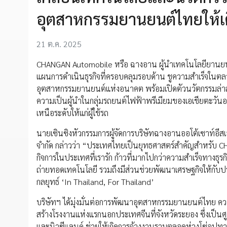
อุตสาหกรรมยานยนต์ไทยให้เติ
21 ต.ค. 2025
CHANGAN Automobile หรือ ฉางอาน ผู้นำเทคโนโลยียานยนต์
แผนการดำเนินธุรกิจที่ครอบคลุมรอบด้าน ชูความสำเร็จในตล
อุตสาหกรรมยานยนต์แห่งอนาคต พร้อมเปิดตัวนวัตกรรมล
ความเป็นผู้นำในกลุ่มรถยนต์ไฟฟ้าพรีเมียมของเอเชียตะวันออ
เหนือระดับให้แก่ผู้ใช้รถ
นายเซินซิงหัวกรรมการผู้จัดการบริษัทฉางอานออโต้เซาท์อีส
จำกัด กล่าวว่า “ประเทศไทยเป็นยุทธศาสตร์สำคัญสำหรับ CHA
กิจการในประเทศที่เรารัก ก้าวที่มากไปกว่าความสำเร็จทางธุร
ถ่ายทอดเทคโนโลยี รวมถึงมีส่วนช่วยพัฒนาเศรษฐกิจให้กั
กลยุทธ์ ‘In Thailand, For Thailand’
บริษัทฯ ได้มุ่งมั่นต่อการพัฒนาอุตสาหกรรมยานยนต์ไทย ควบค
สร้างโรงงานแห่งแรกนอกประเทศจีนที่จังหวัดระยอง ซึ่งเป็นศ
และนิวซีแลนด์ ช่วยให้เกิดการจ้างงานรวมตลอดห่วงโซ่อุ