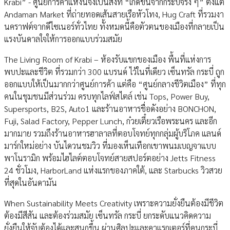
Krabi” - ศูนย์การค้าแห่งนี้จึงเป็นสิ่งที่ “เกิดขึ้นจากกระบี่จริง ๆ” ตั้งแต่
Andaman Market ที่ถ่ายทอดเส้นสายเรือหัวโทง, Hug Craft ที่รวมงา
นคราฟต์จากดีไซเนอร์ทั่วไทย ทั้งหมดนี้คือตัวตนของเมืองที่กลายเป็น
แรงบันดาลใจให้การออกแบบร่วมสมัย
The Living Room of Krabi – ห้องรับแขกของเมือง พื้นที่แห่งการ
พบปะและชีวิต ที่รวมกว่า 300 แบรนด์ ไว้ในที่เดียว เซ็นทรัล กระบี่ ถูก
ออกแบบให้เป็นมากกว่าศูนย์การค้า แต่คือ “ศูนย์กลางชีวิตเมือง” ที่ทุก
คนในชุมชนมีส่วนร่วม ครบทุกไลฟ์สไตล์ เช่น Tops, Power Buy,
Supersports, B2S, Auto1 และร้านอาหารชื่อดังอย่าง BONCHON,
Fuji, Salad Factory, Pepper Lunch, ก๋วยเตี๋ยวเรือพระนคร และอีก
มากมาย รวมถึงร้านอาหารฮาลาลที่ตอบโจทย์ทุกกลุ่มผู้บริโภค แลนด์
มาร์กใหม่อย่าง บันไดวนชมวิว ที่มองเห็นเทือกเขาพนมเบญจาแบบ
พาโนรามิก พร้อมไฮไลต์ตอบโจทย์สายสปอร์ตอย่าง Jetts Fitness
24 ชั่วโมง, HarborLand แห่งแรกของภาคใต้, และ Starbucks วิวสวย
ที่สุดในอันดามัน
When Sustainability Meets Creativity เพราะความยั่งยืนต้องมีชีวิต
ต้องมีสีสัน และต้องร่วมสมัย เซ็นทรัล กระบี่ ยกระดับแนวคิดความ
ยั่งยืนให้จับต้องได้และสนุกขึ้น ผ่านศิลปะและคาแรกเตอร์ที่คนกระบี่