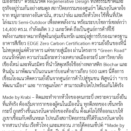
เมืองกระบี่” ด้วยแนวคิด Regenerative Design ที่ให้ธรรมชาติและ
ธุรกิจอยู่ร่วมกันอย่างสมดุล สถาปัตยกรรมของศูนย์ฯ ได้แรงบันดาลใจ
จาก หมู่เกาะกลางอันดามัน, สวนปาล์ม และเรือหัวโทง ใช้พื้นที่เปิด
โล่งแบบ Semi-Outdoor เพื่อลดพลังงาน พร้อมระบบโซลาร์เซลล์กว่า
14,400 ตร.ม. กำลังผลิต 3.2 เมกะวัตต์ ถือเป็นศูนย์การค้าที่ใช้
พลังงานสะอาดมากที่สุดในกลุ่มเซ็นทรัล และมุ่งสู่การรับรองมาตรฐาน
อาคารสีเขียว EDGE Zero Carbon Certification ความยั่งยืนของที่นี่
ไม่หยุดอยู่แค่ตัวอาคาร แต่ขยายสู่เมือง ผ่านโครงการ “Green Road”
ถนนรักษ์โลก ความร่วมมือระหว่างเทศบาลเมืองกระบี่ มหาวิทยาลัย
เชียงใหม่ และพันธมิตร ที่นำวัสดุเหลือใช้อย่างพลาสติก Biochar และ
หินฝุ่น มาพัฒนาเป็นถนนคาร์บอนต่ำยาวเกือบ 500 เมตร นี่คือการ
เชื่อมโยงแนวคิดความยั่งยืนจากศูนย์การค้าไปสู่ชุมชน พิสูจน์ว่า “การ
พัฒนาเมือง” และ “การดูแลโลก” สามารถเติบโตไปพร้อมกันได้จริง
Made by Krabi – คิดและทำจากหัวใจของคนกระบี่ เพราะความยั่งยืน
ที่แท้จริง ต้องเริ่มจากรากของผู้คนในเมืองนั้น ทุกดีเทลของ เซ็นทรัล
กระบี่ ถูกสร้างขึ้นแรงบันดาลใจของท้องถิ่น ตั้งแต่โลโก้ที่ออกแบบให้
ภูเขาเชื่อมกับคลื่นทะเล ไปจนถึงสถาปัตยกรรมที่ได้รับแรงบันดาลใจ
จากสวนปาล์ม เรือหัวโทง และแหอวน ภายใต้คอนเซ็ปต์ “Made by