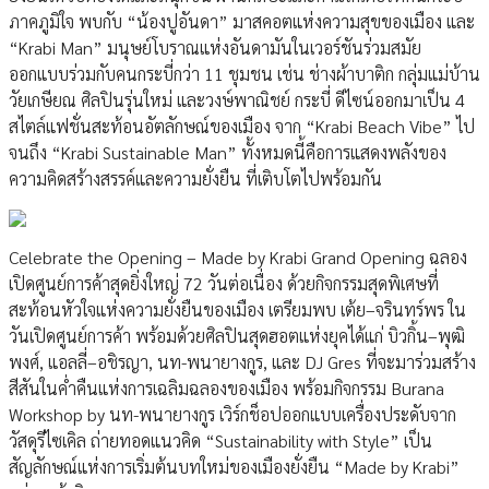
ภาคภูมิใจ พบกับ “น้องปูอันดา” มาสคอตแห่งความสุขของเมือง และ
“Krabi Man” มนุษย์โบราณแห่งอันดามันในเวอร์ชันร่วมสมัย
ออกแบบร่วมกับคนกระบี่กว่า 11 ชุมชน เช่น ช่างผ้าบาติก กลุ่มแม่บ้าน
วัยเกษียณ ศิลปินรุ่นใหม่ และวงษ์พาณิชย์ กระบี่ ดีไซน์ออกมาเป็น 4
สไตล์แฟชั่นสะท้อนอัตลักษณ์ของเมือง จาก “Krabi Beach Vibe” ไป
จนถึง “Krabi Sustainable Man” ทั้งหมดนี้คือการแสดงพลังของ
ความคิดสร้างสรรค์และความยั่งยืน ที่เติบโตไปพร้อมกัน
Celebrate the Opening – Made by Krabi Grand Opening ฉลอง
เปิดศูนย์การค้าสุดยิ่งใหญ่ 72 วันต่อเนื่อง ด้วยกิจกรรมสุดพิเศษที่
สะท้อนหัวใจแห่งความยั่งยืนของเมือง เตรียมพบ เต้ย–จรินทร์พร ใน
วันเปิดศูนย์การค้า พร้อมด้วยศิลปินสุดฮอตแห่งยุคได้แก่ บิวกิ้น–พุฒิ
พงศ์, แอลลี่–อชิรญา, นท-พนายางกูร, และ DJ Gres ที่จะมาร่วมสร้าง
สีสันในค่ำคืนแห่งการเฉลิมฉลองของเมือง พร้อมกิจกรรม Burana
Workshop by นท-พนายางกูร เวิร์กช็อปออกแบบเครื่องประดับจาก
วัสดุรีไซเคิล ถ่ายทอดแนวคิด “Sustainability with Style” เป็น
สัญลักษณ์แห่งการเริ่มต้นบทใหม่ของเมืองยั่งยืน “Made by Krabi”