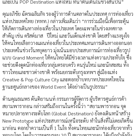
และเป็น POP Destination แห่งใหม่ ที่น่าตื่นเต้นในช่วงสิ้นปีนี้”
คุณอภิชัย ฉัตรเฉลิมกิจ รองผู้ว่าการด้านตลาดในประเทศ การท่องเที่ยว
แห่งประเทศไทย (ททท.) กล่าวเพิ่มเติมว่า “การร่วมมือนี้เพื่อกระตุ้น
ให้เกิดการเดินทางท่องเที่ยวในประเทศ โดยเฉพาะในช่วงเทศกาล
สำคัญ เช่น คริสต์มาส ปีใหม่ และวันเด็กแห่งชาติ โดยสร้างแรงจูงใจ
ให้คนไทยเลือกวางแผนท่องเที่ยวในประเทศแทนการเดินทางออกนอก
ประเทศในช่วงวันหยุดยาว มุ่งเน้นมอบประสบการณ์การท่องเที่ยวรูป
แบบ Grand Moment ให้คนไทยได้มีช่วงเวลาแห่งความประทับใจ ซึ่ง
จะช่วยดึงดูดนักท่องเที่ยวกลุ่มครอบครัว คนรุ่นใหม่ และนักสะสม ทั้ง
ชาวไทยและชาวต่างชาติ พร้อมยกระดับกรุงเทพฯ สู่เมืองแห่ง
Creative & Pop Culture City และตอกย้ำบทบาทประเทศไทยใน
ฐานะศูนย์กลางของ World Event ได้อย่างเป็นรูปธรรม”
ด้านคุณธณพร ตันติยานนท์ กรรมการผู้จัดการ ผู้บริหารศูนย์การค้า
สยามพารากอน กล่าวเสริมถึงงานในครั้งนี้ว่า “สยามพารากอน จุด
หมายปลายทางระดับโลก (Global Destination) ยังคงเดินหน้าสร้าง
New Prototype แห่งประสบการณ์เหนือระดับ ทำในสิ่งที่ไม่เคยเกิดขึ้น
มาก่อน ตอกย้ำความเป็นที่ 1 ในใจ ทั้งคนไทยและนักท่องเที่ยวจากทั่ว
ทุกมุมโลก โดยในวาระครบรอบ 20 ปี สยามพารากอน ได้ผนึกกำลังกับ