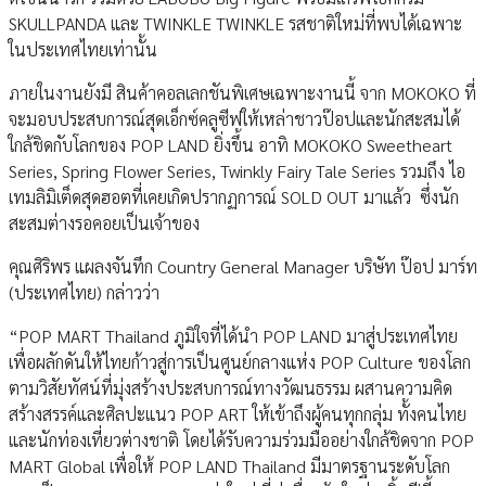
SKULLPANDA และ TWINKLE TWINKLE รสชาติใหม่ที่พบได้เฉพาะ
ในประเทศไทยเท่านั้น
ภายในงานยังมี สินค้าคอลเลกชันพิเศษเฉพาะงานนี้ จาก MOKOKO ที่
จะมอบประสบการณ์สุดเอ็กซ์คลูซีฟให้เหล่าชาวป๊อปและนักสะสมได้
ใกล้ชิดกับโลกของ POP LAND ยิ่งขึ้น อาทิ MOKOKO Sweetheart
Series, Spring Flower Series, Twinkly Fairy Tale Series รวมถึง ไอ
เทมลิมิเต็ดสุดฮอตที่เคยเกิดปรากฏการณ์ SOLD OUT มาแล้ว ซึ่งนัก
สะสมต่างรอคอยเป็นเจ้าของ
คุณศิริพร แผลงจันทึก Country General Manager บริษัท ป๊อป มาร์ท
(ประเทศไทย) กล่าวว่า
“POP MART Thailand ภูมิใจที่ได้นำ POP LAND มาสู่ประเทศไทย
เพื่อผลักดันให้ไทยก้าวสู่การเป็นศูนย์กลางแห่ง POP Culture ของโลก
ตามวิสัยทัศน์ที่มุ่งสร้างประสบการณ์ทางวัฒนธรรม ผสานความคิด
สร้างสรรค์และศิลปะแนว POP ART ให้เข้าถึงผู้คนทุกกลุ่ม ทั้งคนไทย
และนักท่องเที่ยวต่างชาติ โดยได้รับความร่วมมืออย่างใกล้ชิดจาก POP
MART Global เพื่อให้ POP LAND Thailand มีมาตรฐานระดับโลก