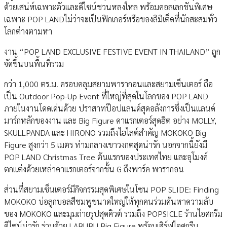
ด้วยเสน่ห์เฉพาะตัวและดีไซน์ชวนหลงใหล พร้อมคอลเลกชันพิเศษ
เฉพาะ POP LANDไม่ว่าจะเป็นฟิกเกอร์หรือของลิมิเต็ดที่นักสะสมทั่ว
โลกต่างตามหา
งาน “POP LAND EXCLUSIVE FESTIVE EVENT IN THAILAND” ถูก
จัดขึ้นบนพื้นที่รวม
กว่า 1,000 ตร.ม. ครอบคลุมสยามพารากอนและสยามเซ็นเตอร์ ถือ
เป็น Outdoor Pop-Up Event ที่ใหญ่ที่สุดในโลกของ POP LAND
ภายในงานโดดเด่นด้วย ปราสาทป๊อปแลนด์สุดอลังการซึ่งเป็นแลนด์
มาร์กหลักของงาน และ Big Figure คาแรกเตอร์สุดฮิต อย่าง MOLLY,
SKULLPANDA และ HIRONO รวมถึงไฮไลต์สำคัญ MOKOKO Big
Figure สูงกว่า 5 เมตร ท่ามกลางเขาวงกตสุดน่ารัก นอกจากนี้ยังมี
POP LAND Christmas Tree ต้นแรกของประเทศไทย และอุโมงค์
ตกแต่งด้วยเหล่าคาแรกเตอร์จากชั้น G ถึงพาร์ค พารากอน
ส่วนที่สยามเซ็นเตอร์มีกิจกรรมสุดพิเศษในโซน POP SLIDE: Finding
MOKOKO บ่อลูกบอลสีชมพูขนาดใหญ่ให้ทุกคนร่วมค้นหาความลับ
ของ MOKOKO และมุมถ่ายรูปสุดคิวต์ รวมถึง POPSICLE ร้านไอศกรีม
ดีไซน์น่ารัก ร่วมด้วย LABUBU Big Figure พร้อมเสิร์ฟไอศกรีม