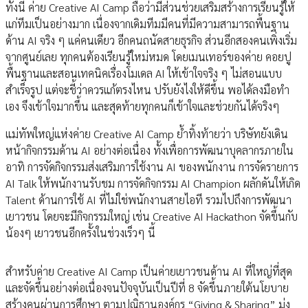
ทั้งนี้ ค่าย Creative AI Camp ถือว่ามีส่วนช่วยเสริมสร้างการเรียนรู้ให้
แก่ทีมเป็นอย่างมาก เนื่องจากเดิมทีมมีคนที่มีความสามารถพื้นฐาน
ด้าน AI จริง ๆ แค่คนเดียว อีกคนถนัดสายธุรกิจ ส่วนอีกสองคนเพิ่งเริ่ม
จากศูนย์เลย ทุกคนต้องเรียนรู้ใหม่หมด โดยเมนเทอร์ของค่าย คอยปู
พื้นฐานและสอนเทคนิคเรื่องโมเดล AI ให้เข้าใจจริง ๆ ไม่สอนแบบ
สำเร็จรูป แต่จะชี้ว่าควรแก้ตรงไหน ปรับยังไงให้ดีขึ้น พอได้ลงมือทำ
เอง จึงเข้าใจมากขึ้น และสุดท้ายทุกคนก็เข้าใจและช่วยกันได้จริงๆ
แม่ทัพใหญ่แห่งค่าย Creative AI Camp ย้ำทิ้งท้ายว่า บริษัทยังเดิน
หน้ากิจกรรมด้าน AI อย่างต่อเนื่อง ทั้งเพื่อการพัฒนาบุคลากรภายใน
อาทิ การจัดกิจกรรมส่งเสริมการใช้งาน AI ของพนักงาน การจัดรายการ
AI Talk ให้พนักงานรับชม การจัดกิจกรรม AI Champion ผลักดันให้เกิด
Talent ด้านการใช้ AI ที่ไม่ใช่พนักงานสายไอที รวมไปถึงการพัฒนา
เยาวชน โดยจะมีกิจกรรมใหญ่ เช่น Creative AI Hackathon จัดขึ้นกับ
น้องๆ เยาวชนอีกครั้งในช่วงเร็วๆ นี้
สำหรับค่าย Creative AI Camp เป็นค่ายเยาวชนด้าน AI ที่ใหญ่ที่สุด
และจัดขึ้นอย่างต่อเนื่องจนปัจจุบันเป็นปีที่ 8 จัดขึ้นภายใต้นโยบาย
สร้างคนผ่านการศึกษา ตามปณิธานองค์กร “Giving & Sharing” มุ่ง