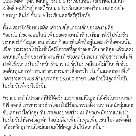
แบม-วิฒิตา วุฒิวิวัฒนกุล ชั้น ม.6 โรงเรียนเซนต์โยเซฟคอนแวนต์
3.อิคคิว-อภิวิชญ์ ส่งศรี ชั้น ม.6 โรงเรียนแสงทองวิทยา และ 4.จ๋า-
ชลชญา สินใช้ ชั้น ม.6 โรงเรียนสตรีศรีสุริโยทัย
ทั้ง 4 สมาชิกทีมชนะเลิศ เล่าว่า สโลแกนหลักของผลงานคือ
“ออนไลน์ของออนไลน์ เพิ่มยอดขายหน้าร้าน เพิ่มการใช้โปรโมชั่น”
ระบบจะใช้ข้อมูลจากเบอร์สมาชิกและสินค้าที่อยู่ในตะกร้าซื้อตอนนั้น
เพื่อประมวลว่าโปรโมชั่นใดมีโอกาสที่ลูกค้าจะสนใจมากที่สุด แล้วแสดง
ผลบนแท็บเล็ตของพนักงานทันที ช่วยลดขั้นตอนการสื่อสารภายในที่
ปกติใช้เวลาส่งโปรถึงหน้าร้านกว่า 3 ชั่วโมง เหลือแค่ไม่กี่วินาที ช่วย
ลดต้นทุนการทำงานจากกระบวนการสื่อสารโปรโมชั่นแต่ละรอบที่ใช้
เวลารวมกว่า 4.8 ล้านบาทต่อ 15,000 สาขา และช่วยให้ลูกค้าได้รับ
โปรโมชั่นที่ตรงใจยิ่งขึ้น
“เราอยากทำโปรเจกต์ที่ใช้ได้จริง และช่วยแก้ปัญหาได้จริงในระบบของ
ซีพี ออลล์ เราพบว่าองค์กรไทย ยังมีวัฒนธรรมสั่งงานทางไลน์กลุ่มและ
อัปเดตทางไลน์กลุ่มกัน เราเลยอยากสร้าง AI ที่ช่วยพนักงานแนะนำ
โปรโมชั่นให้ตรงใจลูกค้า โดยไม่ต้องเพิ่มต้นทุนเพิ่ม เช่น ไม่ต้องติดตั้ง
กล้องหรืออุปกรณ์ใหม่เลย แค่ใช้ข้อมูลเดิมให้ฉลาดขึ้น”