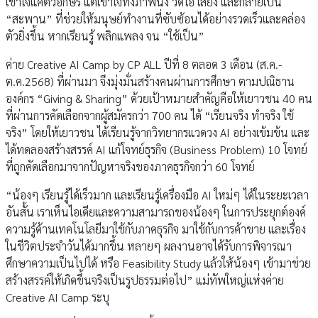
เข้าใจแค่ตัวอักษร แต่เข้าใจทั้งภาพนิ่ง วิดีโอ เสียง และกลายเป็น
“สะพาน” ที่ช่วยให้มนุษย์ทำงานที่ซับซ้อนได้อย่างรวดเร็วและคล่อง
ตัวยิ่งขึ้น หากเรียนรู้ พลิกแพลง จน “ใช้เป็น”
ค่าย Creative AI Camp by CP ALL ปีที่ 8 ตลอด 3 เดือน (ส.ค.-
ต.ค.2568) ที่ผ่านมา จึงมุ่งมั่นสร้างคนผ่านการศึกษา ตามปณิธาน
องค์กร “Giving & Sharing” ด้วยเป้าหมายสำคัญคือให้เยาวชน 40 คน
ที่ผ่านการคัดเลือกจากผู้สมัครกว่า 700 คน ได้ “เรียนจริง ทำจริง ใช้
จริง” โดยให้เยาวชน ได้เรียนรู้จากวิทยากรแวดวง AI อย่างเข้มข้น และ
ได้ทดลองสร้างสรรค์ AI แก้โจทย์ธุรกิจ (Business Problem) 10 โจทย์
ที่ถูกคัดเลือกมาจากปัญหาจริงของภาคธุรกิจกว่า 60 โจทย์
“น้องๆ เรียนรู้ได้เร็วมาก และเรียนรู้เครื่องมือ AI ใหม่ๆ ได้ในระยะเวลา
อันสั้น เราเห็นไอเดียและความสามารถของน้องๆ ในการประยุกต์องค์
ความรู้ด้านเทคโนโลยีมาใช้กับภาคธุรกิจ มาใช้กับการค้าขาย และเรื่อง
ในชีวิตประจำวันได้มากขึ้น หลายๆ ผลงานอาจได้รับการพิจารณา
ศึกษาความเป็นไปได้ หรือ Feasibility Study แล้วให้น้องๆ เข้ามาช่วย
สร้างสรรค์ให้เกิดขึ้นจริงเป็นรูปธรรมต่อไป” แม่ทัพใหญ่แห่งค่าย
Creative AI Camp ระบุ