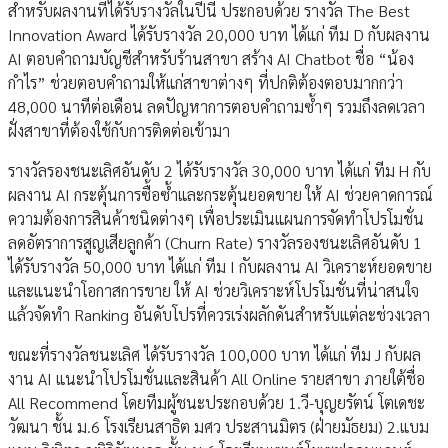
สำหรับผลงานที่ได้รับรางวัลในปีนี้ ประกอบด้วย รางวัล The Best
Innovation Award ได้รับรางวัล 20,000 บาท ได้แก่ ทีม D กับผลงาน
AI ตอบคำถามบัญชีสำหรับร้านสาขา สร้าง AI Chatbot ชื่อ “น้อง
กำไร” ช่วยตอบคำถามให้แก่สาขาต่างๆ ที่ปกติต้องตอบมากกว่า
48,000 นาทีต่อเดือน ลดปัญหาการตอบคำถามซ้ำๆ รวมถึงลดเวลา
ฝั่งสาขาที่ต้องใช้กับการติดต่อเข้ามา
รางวัลรองชนะเลิศอันดับ 2 ได้รับรางวัล 30,000 บาท ได้แก่ ทีม H กับ
ผลงาน AI กระตุ้นการซื้อซ้ำและกระตุ้นยอดขาย ให้ AI ช่วยคาดการณ์
ความต้องการสินค้าชนิดต่างๆ เพื่อประเมินแผนการจัดทำโปรโมชั่น
ลดอัตราการสูญเสียลูกค้า (Churn Rate) รางวัลรองชนะเลิศอันดับ 1
ได้รับรางวัล 50,000 บาท ได้แก่ ทีม I กับผลงาน AI วิเคราะห์ยอดขาย
และแนะนำโอกาสการขาย ให้ AI ช่วยวิเคราะห์โปรโมชั่นที่น่าสนใจ
แล้วจัดทำ Ranking อันดับโปรที่ควรเร่งผลักดันสำหรับแต่ละช่วงเวลา
ขณะที่รางวัลชนะเลิศ ได้รับรางวัล 100,000 บาท ได้แก่ ทีม J กับผล
งาน AI แนะนำโปรโมชั่นและสินค้า All Online รายสาขา ภายใต้ชื่อ
All Recommend โดยทีมผู้ชนะประกอบด้วย 1.วี-บุญยรัตน์ โตเดชะ
วัฒนา ชั้น ม.6 โรงเรียนสาธิต มศว ประสานมิตร (ฝ่ายมัธยม) 2.แบม