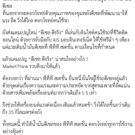
ดีเซล
ที่นอกจากจะตอบโจทย์ด้วยคุณภาพของขุมพลังดีเซลที่พัฒนามาให้
แรง อึด วิ่งได้ไกล ตอบโจทย์คนใช้รถ
ยังส่งแคมเปญใหม่ “ดีเซล ดีจริง” ที่เล่นกับอินไซต์คนใช้รถที่ชีวิตติด
ออนไลน์ ด้วยการจับมือกับ AIS มอบอินเทอร์เน็ต ให้ใช้ฟรีฉ่ำ ๆ เพียง
แค่แวะเติมน้ำมันดีเซลที่ พีทีที สเตชั่น ตามเงื่อนไขที่กำหนด
แล้วแคมเปญ “ดีเซล ดีจริง” น่าสนใจอย่างไร ?
MarketThink รวบตึงมาให้แล้ว
ต้องบอกว่า ที่ผ่านมา พีทีที สเตชั่น ยืนหนึ่งในใจผู้ใช้รถดีเซลอยู่แล้ว
ด้วยจุดเด่นเรื่องความแรงและความประหยัด จากสูตรเฉพาะที่อัดแน่น
ด้วยสารเพิ่มพลังเครื่องยนต์มากกว่าเดิมถึง 1.5 เท่า
จึงช่วยให้เครื่องยนต์แรงต่อเนื่อง เติมแล้วหมดช้า วิ่งได้ไกลขึ้นกว่าเดิม
ถึง 35 กิโลเมตรต่อถัง
ทั้งหมดนี้ ทำให้น้ำมันดีเซลของ พีทีที สเตชั่น ตอบโจทย์ทุกการใช้งาน
อย่างคุ้มค่า