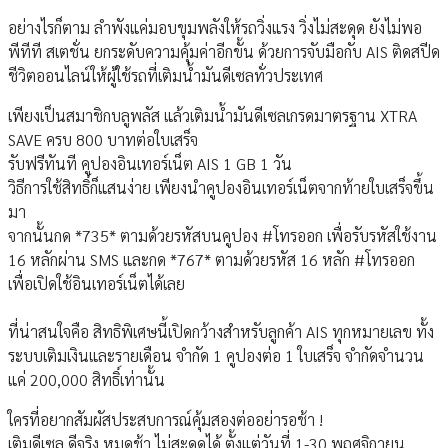
อย่างไรก็ตาม ลำพังแค่มอบขุมพลังให้รถวิ่งแรง วิ่งไม่สะดุด ยังไม่พอ
พีทีที สเตชั่น ยกระดับความคุ้มค่าอีกขั้น ด้วยการจับมือกับ AIS ติดสปีด
ชีวิตออนไลน์ให้ผู้ใช้รถที่เติมน้ำมันดีเซลทั่วประเทศ
เพียงเป็นสมาชิกบลูพลัส แล้วเติมน้ำมันดีเซลเกรดมาตรฐาน XTRA
SAVE ครบ 800 บาทต่อใบเสร็จ
รับฟรีทันที คูปองอินเทอร์เน็ต AIS 1 GB 1 วัน
วิธีการใช้สิทธิ์ก็แสนง่าย เพียงนำคูปองอินเทอร์เน็ตจากท้ายใบเสร็จขึ้น
มา
จากนั้นกด *735* ตามด้วยรหัสบนคูปอง #โทรออก เพื่อรับรหัสใช้งาน
16 หลักผ่าน SMS และกด *767* ตามด้วยรหัส 16 หลัก #โทรออก
เพื่อเปิดใช้อินเทอร์เน็ตได้เลย
ที่น่าสนใจคือ สิทธิพิเศษนี้เปิดกว้างสำหรับลูกค้า AIS ทุกหมายเลข ทั้ง
ระบบเติมเงินและรายเดือน จำกัด 1 คูปองต่อ 1 ใบเสร็จ จำกัดจำนวน
แค่ 200,000 สิทธิ์เท่านั้น
ใครที่อยากสัมผัสประสบการณ์คุ้มสองต่ออย่ารอช้า !
เติมดีเซล ดีจริง หมดช้า ไม่สะดุดได้ ตั้งแต่วันที่ 1-30 พฤศจิกายน