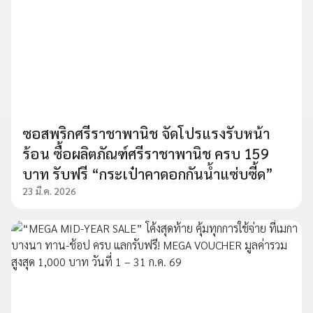
ซอสพริกศรีราชาพานิช จัดโปรแรงรับหน้า
ร้อน ซื้อผลิตภัณฑ์ศรีราชาพานิช ครบ 159
บาท รับฟรี “กระเป๋าคาดอกกันน้ำแซ่บซี้ด”
23 มี.ค. 2026