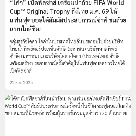
“โค้ก” เปิดฟีลซ่าส์ เตรียมนำถ้วย FIFA World
Cup™ Original Trophy ถึงไทย ม.ค. 69 ให้
แฟนฟุตบอลได้สัมผัสประสบการณ์ซ่าส์ ชมถ้วย
แบบใกล้ชิด!
กลุ่มธุรกิจโคคา-โคล่าในประเทศไทยอันประกอบไปด้วยบริษัท
ไทยน้ำทิพย์คอร์ปอเรชั่นจำกัด (มหาชน) บริษัทหาดทิพย์
จำกัด (มหาชน) และบริษัทโคคา-โคล่า (ประเทศไทย) จำกัด
เตรียมสร้างประสบการณ์ครั้งสำคัญให้แฟนฟุตบอลชาวไทยได้
เปิดฟีลซ่าส์
22 ธ.ค. 2025