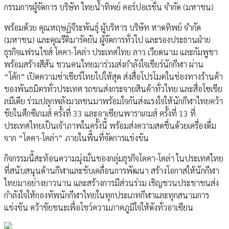
กรรมการผู้จัดการ บริษัท ไทยน้ำทิพย์ คอร์ปอเรชั่น จำกัด (มหาชน)
พร้อมด้วย คุณหฤษฏ์จีระพันธุ์ ผู้บริหาร บริษัท หาดทิพย์ จำกัด
(มหาชน) และคุณรีติมารัคยัน ผู้จัดการทั่วไป และรองประธานฝ่าย
ธุรกิจแฟรนไชส์ โคคา-โคล่า ประเทศไทย ลาว เวียดนาม และกัมพูชา
พร้อมสร้างสีสัน ชวนคนไทยมาร่วมส่งกำลังใจเชียร์นักกีฬา ผ่าน
“โค้ก” เปิดความซ่าเชียร์ไทยไปให้สุด ส่งสื่อโปรโมตในช่องทางร้านค้า
ของพันธมิตรทั่วประเทศ รถขนส่งกระจายสินค้าทั่วไทย และสื่อโซเชีย
ลมีเดีย ร่วมปลุกพลังมวลชนมาพร้อมใจกันส่งแรงใจให้นักกีฬาไทยคว้า
ชัยในศึกซีเกมส์ ครั้งที่ 33 และอาเซียนพาราเกมส์ ครั้งที่ 13 ที่
ประเทศไทยเป็นเจ้าภาพในครั้งนี้ พร้อมส่งความสดชื่นด้วยเครื่องดื่ม
จาก “โคคา-โคล่า” ภายในพื้นที่จัดการแข่งขัน
กิจกรรมนี้สะท้อนความมุ่งมั่นของกลุ่มธุรกิจโคคา-โคล่า ในประเทศไทย
ที่สนับสนุนด้านกีฬาและขับเคลื่อนการพัฒนา สร้างโอกาสให้นักกีฬา
ไทยมาอย่างยาวนาน และสร้างการมีส่วนร่วม เชิญชวนประชาชนส่ง
กำลังใจให้กองทัพนักกีฬาไทยในทุกประเภทกีฬาและทุกสนามการ
แข่งขัน คว้าชัยชนะเพื่อโชว์ความภาคภูมิใจให้ดังทั่วอาเซียน