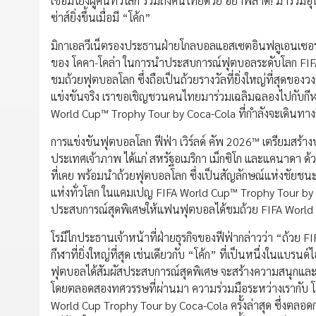
เชื่อมโยงผู้คนทั่วโลก รวมถึงคนไทยด้วย อย่าพลาด! มาร่วมอุ
ซ่าส์ยิ่งขึ้นเมื่อมี “โค้ก”
มิกาเอลวีเน็ตรองประธานฝ่ายโกลบอลแอสเซตอินฟลูเอนเซอร์แ
ของ โคคา-โคล่า ในการนำประสบการณ์ฟุตบอลระดับโลก FIFA 
ชมถ้วยฟุตบอลโลก ซึ่งถือเป็นถ้วยรางวัลที่ยิ่งใหญ่ที่สุดขอ
แข่งขันจริง เราขอเชิญชวนคนไทยมาร่วมเฉลิมฉลองไปกับกีฬาฟุต
World Cup™ Trophy Tour by Coca-Cola ที่กำลังจะเดินทางถ
การแข่งขันฟุตบอลโลก ฟีฟ่า เวิร์ลด์ คัพ 2026™ เตรียมสร้างป
ประเทศเจ้าภาพ ได้แก่ สหรัฐอเมริกา เม็กซิโก และแคนาดา ด้ว
ที่เคย พร้อมนำถ้วยฟุตบอลโลก ซึ่งเป็นสัญลักษณ์แห่งชัยชนะที
แห่งทั่วโลก ในแคมเปญ FIFA World Cup™ Trophy Tour by C
ประสบการณ์สุดพิเศษให้แฟนฟุตบอลได้ชมถ้วย FIFA World Cu
โรมีไกประธานเจ้าหน้าที่ฝ่ายธุรกิจของฟีฟ่ากล่าวว่า “ถ้วย 
กีฬาที่ยิ่งใหญ่ที่สุด เช่นเดียวกับ “โค้ก” ที่เป็นหนึ่งในแบร
ฟุตบอลได้สัมผัสประสบการณ์สุดพิเศษ จะสร้างความสนุกและต
โดยตลอดสองทศวรรษที่ผ่านมา ความร่วมมือระหว่างเรากับ โคคา
World Cup Trophy Tour by Coca-Cola ครั้งล่าสุด ซึ่งตลอด