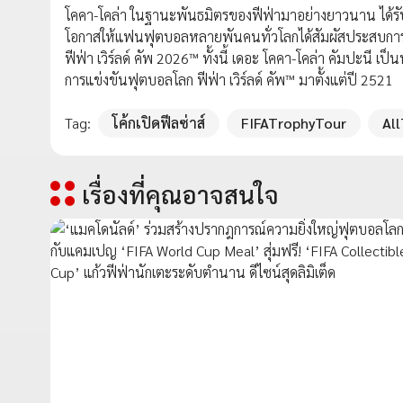
โคคา-โคล่า ในฐานะพันธมิตรของฟีฟ่ามาอย่างยาวนาน ได้รับ
โอกาสให้แฟนฟุตบอลหลายพันคนทั่วโลกได้สัมผัสประสบการณ์
ฟีฟ่า เวิร์ลด์ คัพ 2026™ ทั้งนี้ เดอะ โคคา-โคล่า คัมปะนี 
การแข่งขันฟุตบอลโลก ฟีฟ่า เวิร์ลด์ คัพ™ มาตั้งแต่ปี 2521
Tag:
โค้กเปิดฟีลซ่าส์
FIFATrophyTour
Al
เรื่องที่คุณอาจสนใจ