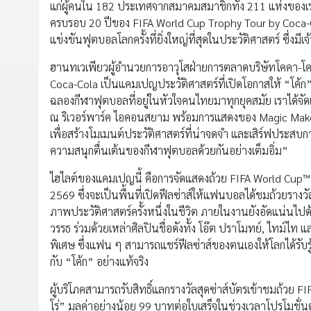
แก่ผู้คนใน 182 ประเทศจากสมาคมสมาชิกทั้ง 211 แห่งของเรา
ครบรอบ 20 ปีของ FIFA World Cup Trophy Tour by Coca-Co
แข่งขันฟุตบอลโลกครั้งที่ยิ่งใหญ่ที่สุดในประวัติศาสตร์ ซึ่ง
ฮานทเวเพียวผู้อำนวยการอาวุโสฝ่ายการตลาดบริษัทโคคา-โ
Coca-Cola เป็นแคมเปญประวัติศาสตร์ที่เปิดโอกาสให้ “โค้ก” ได
ฉลองกีฬาฟุตบอลที่อยู่ในหัวใจคนไทยมาทุกยุคสมัย เราได้จัดเ
ณ ริเวอร์พาร์ค ไอคอนสยาม พร้อมการแสดงของ Magic Makers
เพื่อสร้างโมเมนต์ประวัติศาสตร์ที่น่าจดจำ และเสิร์ฟประสบการ
ความสนุกตื่นเต้นของกีฬาฟุตบอลด้วยกันอย่างเต็มอิ่ม”
ไฮไลต์ของแคมเปญนี้ คือการจัดแสดงถ้วย FIFA World Cup™ O
2569 ซึ่งจะเป็นพื้นที่เปิดฟีลซ่าส์ให้แฟนบอลได้ชมถ้วยรางวั
ภาพประวัติศาสตร์ครั้งหนึ่งในชีวิต ภายในงานยังอัดแน่นไปด
วรรธ ร่วมด้วยเหล่าศิลปินชื่อดังทั้ง โอ๊ต ปราโมทย์, ไทม์ไ
พิเศษ ซึ่งแฟน ๆ สามารถแชร์ฟีลซ่าส์ของตนเองให้โลกได้รับร
กับ “โค้ก” อย่างแท้จริง
ผู้บริโภคสามารถรับสิทธิ์แลกรางวัลสุดซ่าส์บัตรเข้าชมถ้วย FI
โร่” มูลค่าอย่างน้อย 99 บาทต่อใบเสร็จในช่วงเวลาโปรโมชั่นต