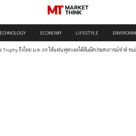
ECHNOLOGY
ECONOMY
LIFESTYLE
ENVIRONM