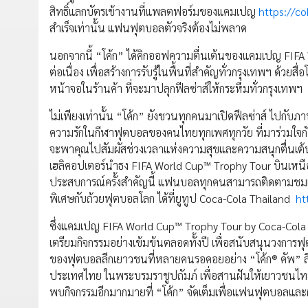
สิทธิ์แลกบัตรเข้างานที่แพลตฟอร์มของแคมเปญ
https://c
สำเร็จเท่านั้น แฟนฟุตบอลตัวจริงต้องไม่พลาด
นอกจากนี้ “โค้ก” ได้คิกออฟความตื่นเต้นของแคมเปญ FIFA 
ต่อเนื่อง เพื่อสร้างการรับรู้ในพื้นที่สำคัญทั่วกรุงเทพฯ
หน้าจอในร้านค้า ที่จะมาปลุกฟีลซ่าส์ให้กระหึ่มทั่วกรุงเทพฯ
ไม่เพียงเท่านั้น “โค้ก” ยังชวนทุกคนมาเปิดฟีลซ่าส์ ไปก
ความรักในกีฬาฟุตบอลของคนไทยทุกเพศทุกวัย ที่มาร่วมใจกัน
จะพาคุณไปสัมผัสช่วงเวลาแห่งความสุขและความสนุกตื่นเต้น 
เฮลิคอปเตอร์นำธง FIFA World Cup™ Trophy Tour บินเหนือท
ประสบการณ์ครั้งสำคัญนี้ แฟนบอลทุกคนสามารถติดตามชมเร
พิเศษกับถ้วยฟุตบอลโลก ได้ที่ยูทูป Coca-Cola Thailand
ht
ซึ่งแคมเปญ FIFA World Cup™ Trophy Tour by Coca-Cola นี
เตรียมกิจกรรมอย่างเข้มข้นตลอดทั้งปี เพื่อสนับสนุนวงกา
ของฟุตบอลลีกเยาวชนที่หลายคนรอคอยอย่าง “โค้ก® คัพ” ลี
ประเทศไทย ในพระบรมราชูปถัมภ์ เพื่อสานฝันให้เยาวชนไท
พบกิจกรรมอีกมากมายที่ “โค้ก” จัดเต็มเพื่อแฟนฟุตบอลและผ