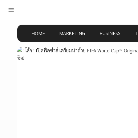
HOME
MARKETING
BUSINESS
T