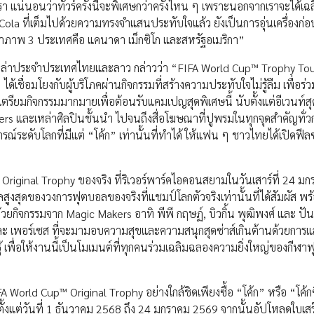
 แน่นอนว่าทัวร์ครั้งนี้จะพิเศษกว่าครั้งไหน ๆ เพราะนอกจากเราจะได้เ
la ที่เต็มไปด้วยความทรงจำแสนประทับใจแล้ว ยังเป็นการอุ่นเครื่องก่
มีเจ้าภาพ 3 ประเทศคือ แคนาดา เม็กซิโก และสหรัฐอเมริกา”
คล่าประจำประเทศไทยและลาว กล่าวว่า “FIFA World Cup™ Trophy Tou
้เชื่อมโยงกับผู้บริโภคผ่านกิจกรรมที่สร้างความประทับใจไม่รู้ลืม เพื่อร่
ตรียมกิจกรรมมากมายเพื่อต้อนรับแคมเปญสุดพิเศษนี้ นับตั้งแต่อีเวนท์สุด
 และเหล่าศิลปินชั้นนำ ไปจนถึงสื่อโฆษณาที่ปูพรมในทุกจุดสำคัญทั่ว
ณ์ระดับโลกที่มีแต่ “โค้ก” เท่านั้นที่ทำได้ ให้แฟน ๆ ชาวไทยได้เปิดฟีลซ
riginal Trophy ของจริง ที่ริเวอร์พาร์คไอคอนสยามในวันเสาร์ที่ 24 ม
ลสูงสุดของวงการฟุตบอลของจริงที่แชมป์โลกตัวจริงเท่านั้นที่ได้สัมผัส พร
้วยกิจกรรมจาก Magic Makers อาทิ พีพี กฤษฏ์, บิวกิ้น พุฒิพงศ์ และ ปั
ท และ เพอร์เซส ที่จะมามอบความสุขและความสนุกสุดซ่าส์เกินต้านด้วยการ
ู้ เพื่อให้งานนี้เป็นโมเมนต์ที่ทุกคนร่วมเฉลิมฉลองความยิ่งใหญ่ของกีฬ
FA World Cup™ Original Trophy อย่างใกล้ชิดเพียงซื้อ “โค้ก” หรือ “โค้ก
ั้งแต่วันที่ 1 ธันวาคม 2568 ถึง 24 มกราคม 2569 จากนั้นอัปโหลดใบเสร็