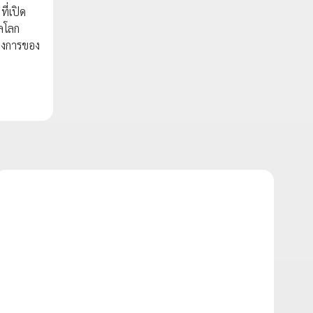
ี่เปิด
ลโลก
ทางการของ