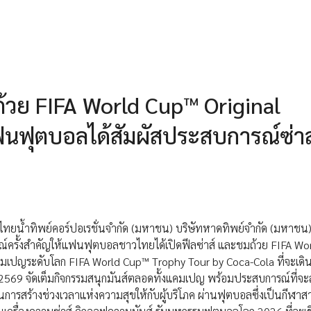
ำถ้วย FIFA World Cup™ Original
ฟนฟุตบอลได้สัมผัสประสบการณ์ซ่าส
ไทยน้ำทิพย์คอร์ปอเรชั่นจำกัด (มหาชน) บริษัทหาดทิพย์จำกัด (มหาชน
รณ์ครั้งสำคัญให้แฟนฟุตบอลชาวไทยได้เปิดฟีลซ่าส์ และชมถ้วย FIFA W
แคมเปญระดับโลก FIFA World Cup™ Trophy Tour by Coca-Cola ที่จะเดิ
ม 2569 จัดเต็มกิจกรรมสนุกมันส์ตลอดทั้งแคมเปญ พร้อมประสบการณ์ที่จ
นการสร้างช่วงเวลาแห่งความสุขให้กับผู้บริโภค ผ่านฟุตบอลซึ่งเป็นกีฬาสา