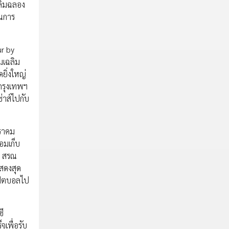
ฉลิมฉลอง
อนการ
r by
วมเฉลิม
ยิ่งใหญ่
กรุงเทพฯ
่าส์ไปกับ
กราคม
้อมเก็บ
น สรณ
แสดงสุด
าฟุตบอลไป
ซี
จเพื่อรับ