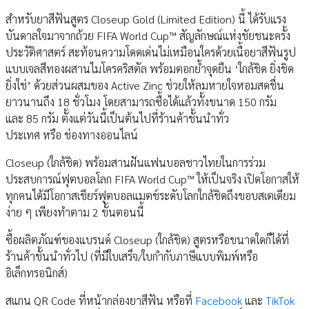
สำหรับยาสีฟันสูตร Closeup Gold (Limited Edition) นี้ ได้รับแรง
บันดาลใจมาจากถ้วย FIFA World Cup™ สัญลักษณ์แห่งชัยชนะครั้ง
ประวัติศาสตร์ สะท้อนความโดดเด่นไม่เหมือนใครด้วยเนื้อยาสีฟันรูป
แบบเจลสีทองผสานไมโครคริสตัล พร้อมตอกย้ำจุดยืน ‘ใกล้ชิด ยิ่งชิด
ยิ่งใช่’ ด้วยส่วนผสมของ Active Zinc ช่วยให้ลมหายใจหอมสดชื่น
ยาวนานถึง 18 ชั่วโมง โดยสามารถซื้อได้แล้วทั้งขนาด 150 กรัม
และ 85 กรัม ตั้งแต่วันนี้เป็นต้นไปที่ร้านค้าชั้นนำทั่ว
ประเทศ หรือ ช่องทางออนไลน์
Closeup (ใกล้ชิด) พร้อมสานฝันแฟนบอลชาวไทยในการร่วม
ประสบการณ์ฟุตบอลโลก FIFA World Cup™ ให้เป็นจริง เปิดโอกาสให้
ทุกคนได้มีโอกาสเชียร์ฟุตบอลแมตช์ระดับโลกใกล้ชิดถึงขอบสเตเดียม
ง่าย ๆ เพียงทำตาม 2 ขั้นตอนนี้
ซื้อผลิตภัณฑ์ของแบรนด์ Closeup (ใกล้ชิด) สูตรหรือขนาดใดก็ได้ที่
ร้านค้าชั้นนำทั่วไป (ที่มีใบเสร็จ/ใบกำกับภาษีแบบพิมพ์หรือ
อิเล็กทรอนิกส์)
สแกน QR Code ที่หน้ากล่องยาสีฟัน หรือที่
Facebook
และ
TikTok