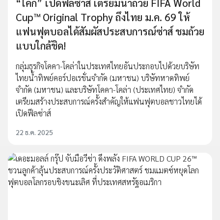
“โค้ก” เปิดฟีลซ่าส์ เตรียมนำถ้วย FIFA World
Cup™ Original Trophy ถึงไทย ม.ค. 69 ให้
แฟนฟุตบอลได้สัมผัสประสบการณ์ซ่าส์ ชมถ้วย
แบบใกล้ชิด!
กลุ่มธุรกิจโคคา-โคล่าในประเทศไทยอันประกอบไปด้วยบริษัท
ไทยน้ำทิพย์คอร์ปอเรชั่นจำกัด (มหาชน) บริษัทหาดทิพย์
จำกัด (มหาชน) และบริษัทโคคา-โคล่า (ประเทศไทย) จำกัด
เตรียมสร้างประสบการณ์ครั้งสำคัญให้แฟนฟุตบอลชาวไทยได้
เปิดฟีลซ่าส์
22 ธ.ค. 2025