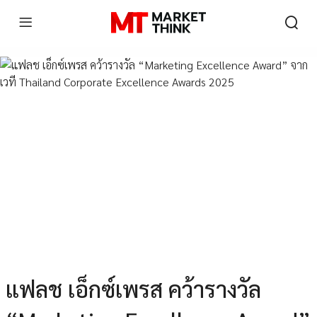
แฟลช เอ็กซ์เพรส คว้ารางวัล