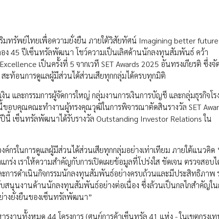
ริมทรัพย์ไทยเพื่อความยั่งยืน ภายใต้วิสัยทัศน์ Imagining better future
ฉลอง 45 ปีเซ็นทรัลพัฒนา โชว์ความเป็นเลิศด้านนักลงทุนสัมพันธ์ คว้า
cellence เป็นครั้งที่ 5 จากเวที SET Awards 2025 อันทรงเกียรติ ซึ่งจั
อนการดูแลผู้มีส่วนได้ส่วนเสียทุกกลุ่มได้ครบทุกมิติ
งิน และกรรมการผู้จัดการใหญ่ กลุ่มงานการเงินการบัญชี และกลุ่มธุรกิจโ
สนี้ขอบคุณคณะทำงานผู้ทรงคุณวุฒิในการพิจารณาตัดสินรางวัล SET Awa
ปีนี้ เซ็นทรัลพัฒนาได้รับรางวัล Outstanding Investor Relations ใน
งค์กรในการดูแลผู้มีส่วนได้ส่วนเสียทุกกลุ่มอย่างเท่าเทียม ภายใต้แนวคิด
ข็งแกร่ง เราให้ความสำคัญกับการเปิดเผยข้อมูลที่โปร่งใส ชัดเจน ตรวจสอบไ
มูลและการดำเนินกิจกรรมนักลงทุนสัมพันธ์อย่างครบถ้วนและมีประสิทธิภาพ ร
สนุนงานด้านนักลงทุนสัมพันธ์อย่างต่อเนื่อง ซึ่งล้วนเป็นกลไกสำคัญใน
อย่างยั่งยืนของเซ็นทรัลพัฒนา”
หารงานทั้งหมด 44 โครงการ (ศูนย์การค้าเซ็นทรัล 41 แห่ง - ในเขตกรุงเ